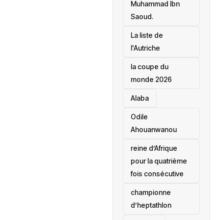
Muhammad Ibn
Saoud.
‎La liste de
l'Autriche
la coupe du
monde 2026
Alaba
Odile
Ahouanwanou
reine d’Afrique
pour la quatrième
fois consécutive
championne
d’heptathlon