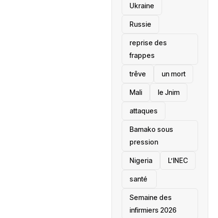
Ukraine
Russie
reprise des
frappes
trêve
un mort
Mali
le Jnim
attaques
Bamako sous
pression
‎Nigeria
L’INEC
santé ‎
Semaine des
infirmiers 2026