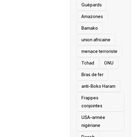
Guépards
Amazones
Bamako
union africaine
menace terroriste
‎Tchad
ONU
Bras de fer
anti-Boko Haram
Frappes
conjointes
USA–armée
nigériane
Daesh