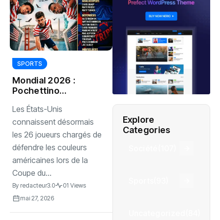
SPORTS
Mondial 2026 :
Pochettino
dévoile la liste
‎Les États-Unis
finale des États-
Explore
Unis
connaissent désormais
Categories
les 26 joueurs chargés de
défendre les couleurs
Société
(107)
américaines lors de la
Coupe du...
Sports
(93)
By
redacteur3.0
01 Views
mai 27, 2026
Uncategorized
(84)