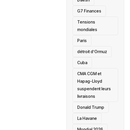
‎G7 Finances
Tensions
mondiales
Paris
détroit d’Ormuz
‎Cuba
CMA CGM et
Hapag-Lloyd
suspendent leurs
livraisons
Donald Trump
La Havane
Mondial 2026