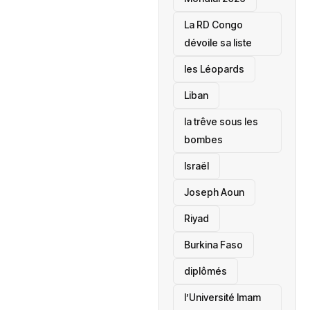
La RD Congo
dévoile sa liste
les Léopards
‎Liban
la trêve sous les
bombes
Israël
Joseph Aoun
Riyad
Burkina Faso
diplômés
l’Université Imam