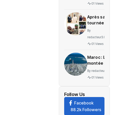
gratuité
01 Views
des
soins en
Après sa
Ituri
tournée
régionale,
By
voici le
redacteur3.0
message
01 Views
de
Wadagni
Maroc : La
montée en
puissance
By
redacteur3.0
d’un
01 Views
nouveau
centre
névralgique
Follow Us
de
Facebook
l’économie
88.2k Followers
mondiale