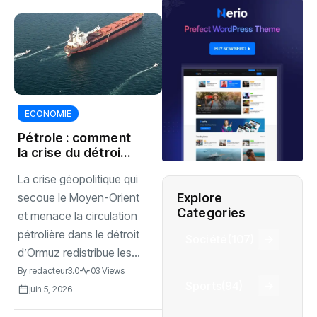
ECONOMIE
Pétrole : comment
la crise du détroit
d’Ormuz propulse
La crise géopolitique qui
le Brésil au cœur
du marché
Explore
secoue le Moyen-Orient
mondial
Categories
et menace la circulation
pétrolière dans le détroit
Société
(107)
d’Ormuz redistribue les...
By
redacteur3.0
03 Views
Sports
(94)
juin 5, 2026