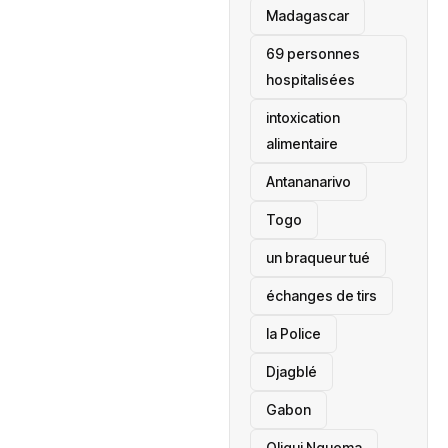
‎Madagascar
69 personnes
hospitalisées
intoxication
alimentaire
Antananarivo
‎Togo
un braqueur tué
échanges de tirs
la Police
Djagblé
Gabon
Oligui Nguema