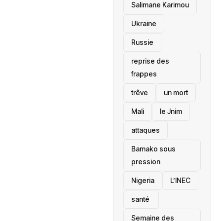
Salimane Karimou
Ukraine
Russie
reprise des
frappes
trêve
un mort
Mali
le Jnim
attaques
Bamako sous
pression
‎Nigeria
L’INEC
santé ‎
Semaine des