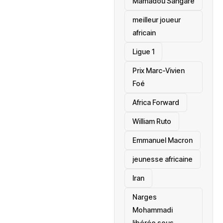
Mamadou Sangaré
meilleur joueur
africain
Ligue 1
Prix Marc-Vivien
Foé
‎Africa Forward
William Ruto
Emmanuel Macron
jeunesse africaine
‎Iran
Narges
Mohammadi
libérée sous