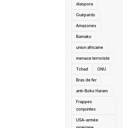
diaspora
Guépards
Amazones
Bamako
union africaine
menace terroriste
‎Tchad
ONU
Bras de fer
anti-Boko Haram
Frappes
conjointes
USA–armée
nigériane