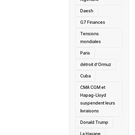
Daesh
‎G7 Finances
Tensions
mondiales
Paris
détroit d’Ormuz
‎Cuba
CMA CGM et
Hapag-Lloyd
suspendent leurs
livraisons
Donald Trump
La Havane