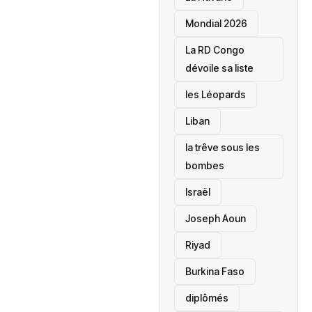
Mondial 2026
La RD Congo
dévoile sa liste
les Léopards
‎Liban
la trêve sous les
bombes
Israël
Joseph Aoun
Riyad
Burkina Faso
diplômés