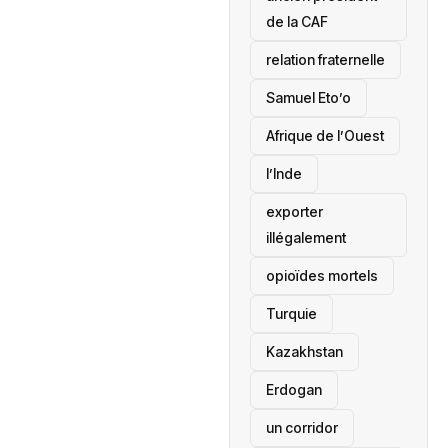
de la CAF
relation fraternelle
Samuel Eto’o
Afrique de l’Ouest
l’Inde
exporter
illégalement
opioïdes mortels
‎Turquie
Kazakhstan
Erdogan
un corridor