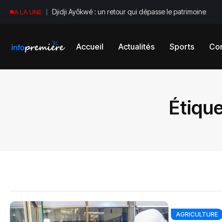
Djidji Ayôkwé : un retour qui dépasse le patrimoine
A LA UNE
Accueil
Actualités
Sports
Con
Étique
AGRICULTURE