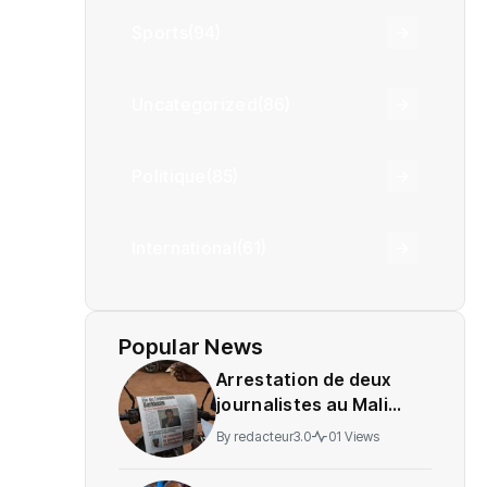
Sports
(94)
Uncategorized
(86)
Politique
(85)
International
(61)
Popular News
Arrestation de deux
journalistes au Mali
provoque une
By
redacteur3.0
01 Views
indignation