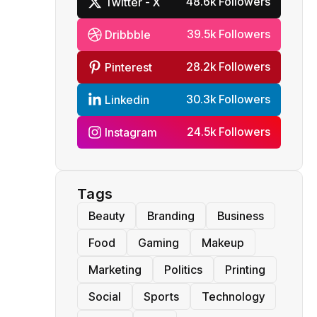
48.6k Followers
Twitter - X
39.5k Followers
Dribbble
28.2k Followers
Pinterest
30.3k Followers
Linkedin
24.5k Followers
Instagram
Tags
Beauty
Branding
Business
Food
Gaming
Makeup
Marketing
Politics
Printing
Social
Sports
Technology