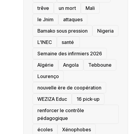
trêve
un mort
Mali
le Jnim
attaques
Bamako sous pression
‎Nigeria
L’INEC
santé ‎
Semaine des infirmiers 2026
‎Algérie
Angola
Tebboune
Lourenço
nouvelle ère de coopération
‎WEZIZA Educ
16 pick-up
renforcer le contrôle
pédagogique
écoles
‎Xénophobes