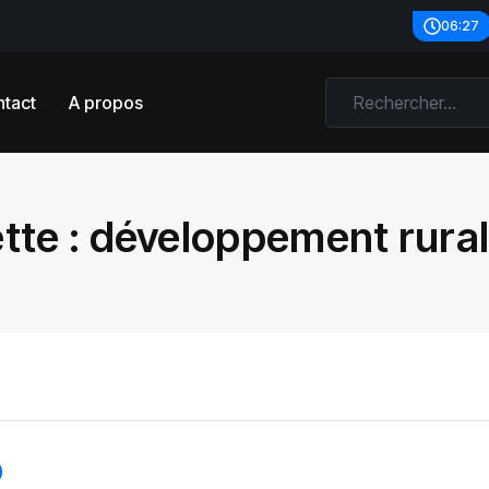
06:27
tact
A propos
tte :
développement rural