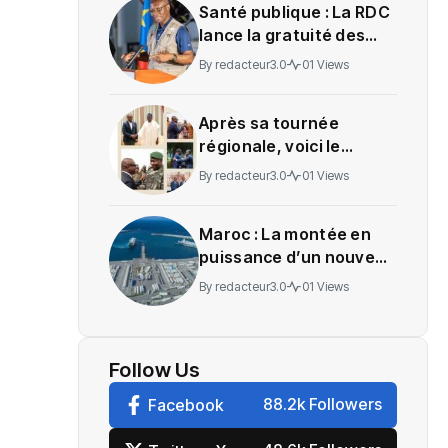
Santé publique : La RDC
lance la gratuité des
soins en Ituri
By
redacteur3.0
01 Views
Après sa tournée
régionale, voici le
message de Wadagni
By
redacteur3.0
01 Views
Maroc : La montée en
puissance d’un nouveau
centre névralgique de
By
redacteur3.0
01 Views
l’économie mondiale
Follow Us
88.2k Followers
Facebook