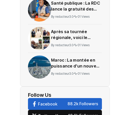
Santé publique : La RDC
lance la gratuité des
soins en Ituri
By
redacteur3.0
01 Views
Après sa tournée
régionale, voici le
message de Wadagni
By
redacteur3.0
01 Views
Maroc : La montée en
puissance d’un nouveau
centre névralgique de
By
redacteur3.0
01 Views
l’économie mondiale
Follow Us
88.2k Followers
Facebook