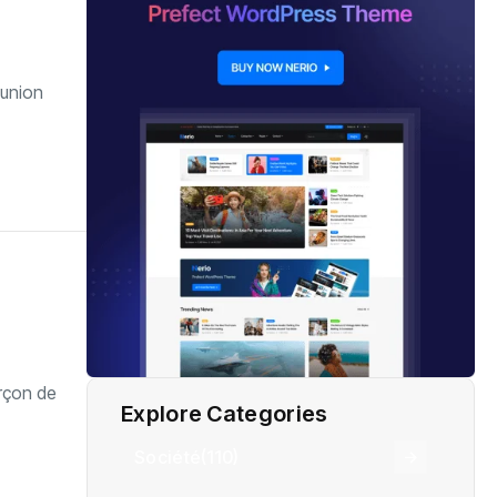
éunion
arçon de
Explore Categories
Société
(110)