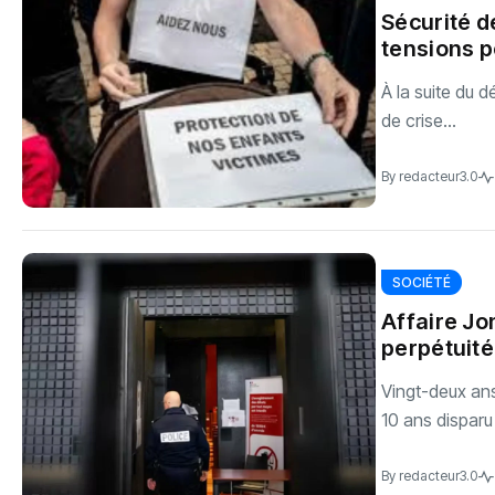
Sécurité d
tensions p
À la suite du 
de crise...
By
redacteur3.0
SOCIÉTÉ
Affaire J
perpétuité
Vingt-deux ans
10 ans disparu 
By
redacteur3.0