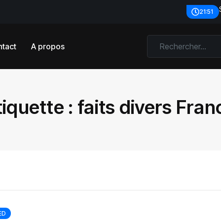
21:51
tact
A propos
tiquette :
faits divers Fran
ED