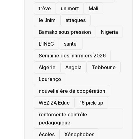
trêve
un mort
Mali
le Jnim
attaques
Bamako sous pression
‎Nigeria
L’INEC
santé ‎
Semaine des infirmiers 2026
‎Algérie
Angola
Tebboune
Lourenço
nouvelle ère de coopération
‎WEZIZA Educ
16 pick-up
renforcer le contrôle
pédagogique
écoles
‎Xénophobes