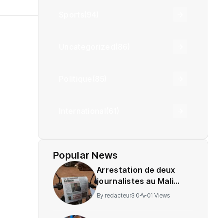
Sports
(94)
Uncategorized
(86)
Politique
(85)
International
(61)
Popular News
Arrestation de deux
journalistes au Mali
provoque une
By
redacteur3.0
01 Views
indignation