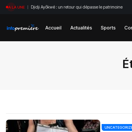
Djidji Ayôkwé : un retour qui dépasse le patrimoine
A LA UNE
Accueil
Actualités
Sports
Con
É
UNCATEGORIZ