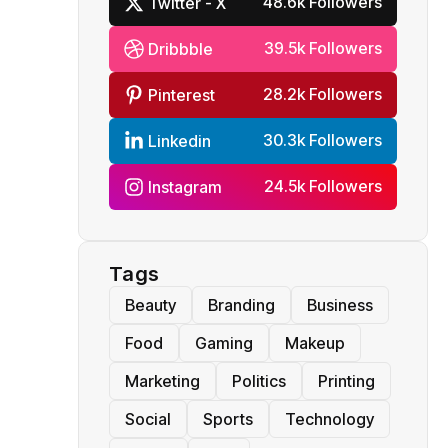
48.6k Followers
Twitter - X
39.5k Followers
Dribbble
28.2k Followers
Pinterest
30.3k Followers
Linkedin
24.5k Followers
Instagram
Tags
Beauty
Branding
Business
Food
Gaming
Makeup
Marketing
Politics
Printing
Social
Sports
Technology