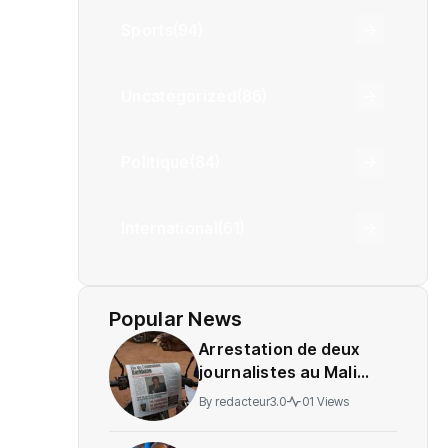
Sports
(94)
Uncategorized
(86)
Politique
(84)
International
(61)
Popular News
Arrestation de deux
journalistes au Mali
provoque une
By
redacteur3.0
01 Views
indignation