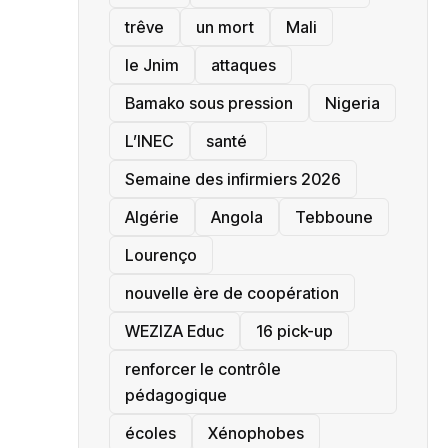
trêve
un mort
Mali
le Jnim
attaques
Bamako sous pression
‎Nigeria
L’INEC
santé ‎
Semaine des infirmiers 2026
‎Algérie
Angola
Tebboune
Lourenço
nouvelle ère de coopération
‎WEZIZA Educ
16 pick-up
renforcer le contrôle
pédagogique
écoles
‎Xénophobes