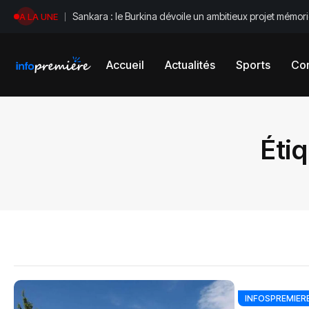
Sankara : le Burkina dévoile un ambitieux projet mémori
A LA UNE
Accueil
Actualités
Sports
Con
Étiq
INFOSPREMIER