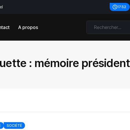
el
17:52
tact
A propos
uette :
mémoire présidenti
E
SOCIÉTÉ