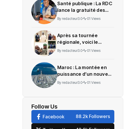
Santé publique : La RDC
lance la gratuité des
soins en Ituri
By
redacteur3.0
01 Views
Après sa tournée
régionale, voici le
message de Wadagni
By
redacteur3.0
01 Views
Maroc : La montée en
puissance d’un nouveau
centre névralgique de
By
redacteur3.0
01 Views
l’économie mondiale
Follow Us
88.2k Followers
Facebook