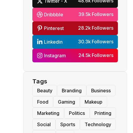
48.6k Followers
Twitter - X
39.5k Followers
Dribbble
28.2k Followers
Pinterest
30.3k Followers
Linkedin
24.5k Followers
Instagram
Tags
Beauty
Branding
Business
Food
Gaming
Makeup
Marketing
Politics
Printing
Social
Sports
Technology