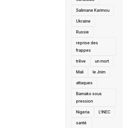
Salimane Karimou
Ukraine
Russie
reprise des
frappes
trêve
un mort
Mali
le Jnim
attaques
Bamako sous
pression
‎Nigeria
L’INEC
santé ‎