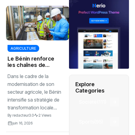
AGRICULTURE
Le Bénin renforce
les chaînes de
valeur agricoles et
Dans le cadre de la
industrielles
Explore
modernisation de son
Categories
secteur agricole, le Bénin
intensifie sa stratégie de
Société
(111)
transformation locale...
By
redacteur3.0
2 Views
Sports
(95)
juin 16, 2026