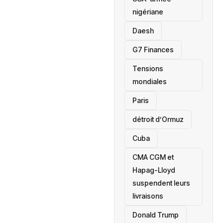
nigériane
Daesh
‎G7 Finances
Tensions
mondiales
Paris
détroit d’Ormuz
‎Cuba
CMA CGM et
Hapag-Lloyd
suspendent leurs
livraisons
Donald Trump