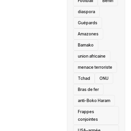
Football
Bénin
diaspora
Guépards
Amazones
Bamako
union africaine
menace terroriste
‎Tchad
ONU
Bras de fer
anti-Boko Haram
Frappes
conjointes
USA–armée