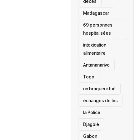
décès
‎Madagascar
69 personnes
hospitalisées
intoxication
alimentaire
Antananarivo
‎Togo
un braqueur tué
échanges de tirs
la Police
Djagblé
Gabon