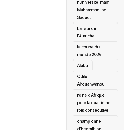
l’Université Imam
Muhammad Ibn
Saoud.
‎La liste de
l'Autriche
la coupe du
monde 2026
Alaba
Odile
Ahouanwanou
reine d’Afrique
pour la quatrième
fois consécutive
championne
d’heptathlon