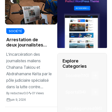
SOCIÉTÉ
Arrestation de
deux journalistes
au Mali provoque
L’incarcération des
une indignation
Explore
journalistes maliens
Categories
Chahana Takiou et
Abdrahamane Keïta par le
Société
(110)
pôle judiciaire spécialisé
dans la lutte contre...
Sports
(94)
By
redacteur3.0
01 Views
juin 9, 2026
Uncategorized
(86)