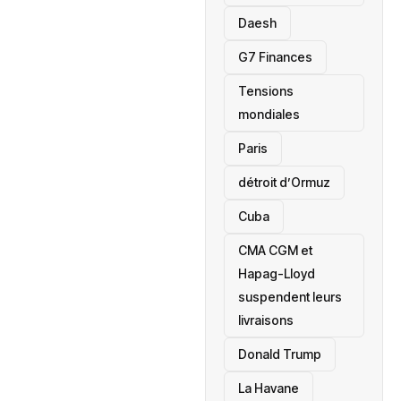
Daesh
‎G7 Finances
Tensions
mondiales
Paris
détroit d’Ormuz
‎Cuba
CMA CGM et
Hapag-Lloyd
suspendent leurs
livraisons
Donald Trump
La Havane