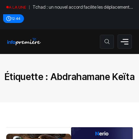
Tchad : un nouvel accord facilite les déplacements
A LA UNE
diplomatiques
12:44
Étiquette :
Abdrahamane Keïta