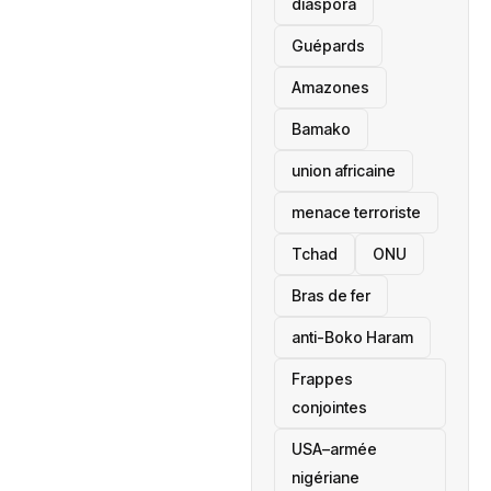
diaspora
Guépards
Amazones
Bamako
union africaine
menace terroriste
‎Tchad
ONU
Bras de fer
anti-Boko Haram
Frappes
conjointes
USA–armée
nigériane