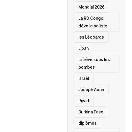
Mondial 2026
La RD Congo
dévoile sa liste
les Léopards
‎Liban
la trêve sous les
bombes
Israël
Joseph Aoun
Riyad
Burkina Faso
diplômés