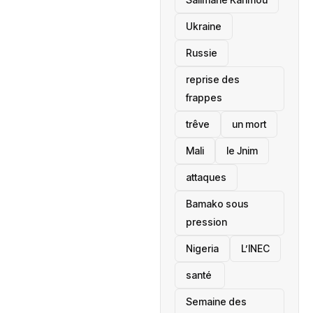
Ukraine
Russie
reprise des
frappes
trêve
un mort
Mali
le Jnim
attaques
Bamako sous
pression
‎Nigeria
L’INEC
santé ‎
Semaine des