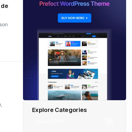
 de
 son
n,
Explore Categories
Société
(110)