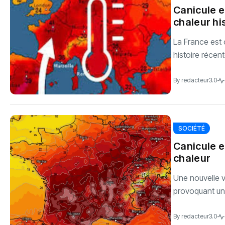
Canicule e
chaleur hi
La France est 
histoire récent
By
redacteur3.0
SOCIÉTÉ
Canicule e
chaleur
Une nouvelle va
provoquant un
By
redacteur3.0