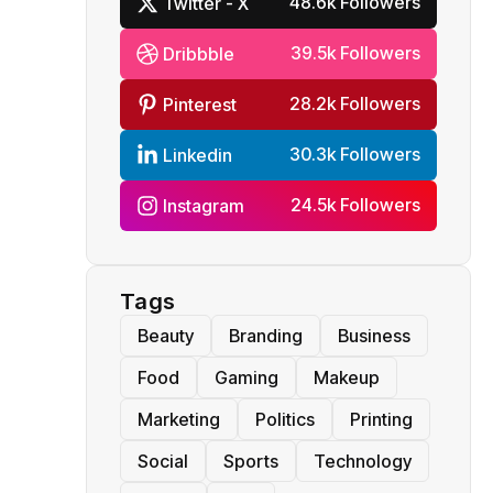
48.6k Followers
Twitter - X
39.5k Followers
Dribbble
28.2k Followers
Pinterest
30.3k Followers
Linkedin
24.5k Followers
Instagram
Tags
Beauty
Branding
Business
Food
Gaming
Makeup
Marketing
Politics
Printing
Social
Sports
Technology