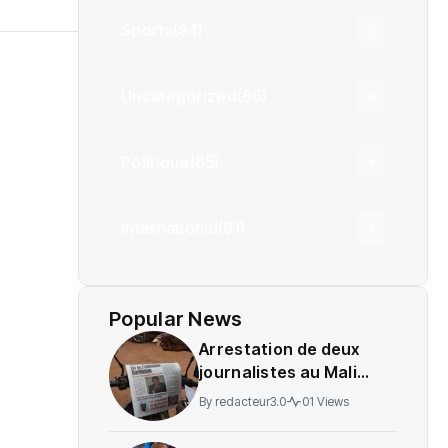
Sports
(94)
Uncategorized
(86)
Politique
(85)
International
(61)
Popular News
Arrestation de deux
journalistes au Mali
provoque une
By
redacteur3.0
01 Views
indignation