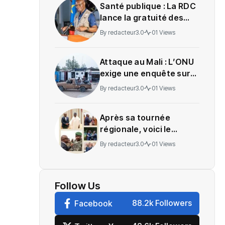
Santé publique : La RDC
lance la gratuité des
soins en Ituri
By
redacteur3.0
01 Views
Attaque au Mali : L’ONU
exige une enquête sur
des soldats tués
By
redacteur3.0
01 Views
Après sa tournée
régionale, voici le
message de Wadagni
By
redacteur3.0
01 Views
Follow Us
88.2k Followers
Facebook