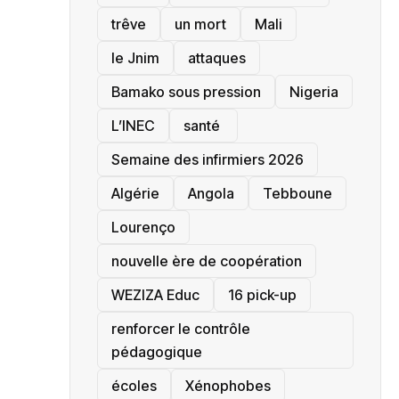
trêve
un mort
Mali
le Jnim
attaques
Bamako sous pression
‎Nigeria
L’INEC
santé ‎
Semaine des infirmiers 2026
‎Algérie
Angola
Tebboune
Lourenço
nouvelle ère de coopération
‎WEZIZA Educ
16 pick-up
renforcer le contrôle
pédagogique
écoles
‎Xénophobes