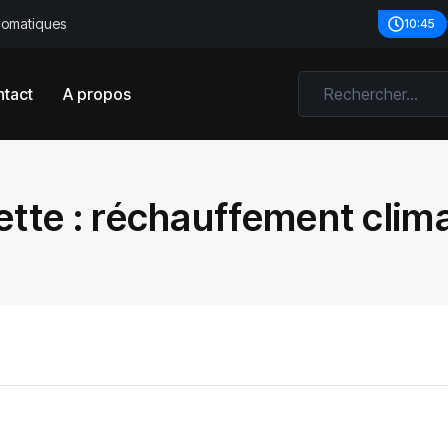
plomatiques
10:45
tact
A propos
ette :
réchauffement clim