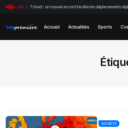
Tchad : un nouvel accord facilite les déplacements di
A LA UNE
Accueil
Actualités
Sports
Con
Étiqu
SOCIÉTÉ