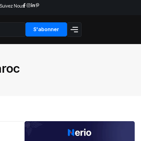
Suivez Nous:
S'abonner
aroc