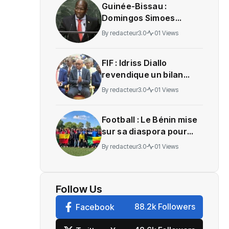
Guinée-Bissau :
Domingos Simoes
Pereira transféré au
By
redacteur3.0
01 Views
Portugal pour recevoir
des soins
‎FIF : Idriss Diallo
revendique un bilan
avant les élections
By
redacteur3.0
01 Views
Football : Le Bénin mise
sur sa diaspora pour
bâtir les futurs
By
redacteur3.0
01 Views
Guépards et Amazones
Follow Us
88.2k Followers
Facebook