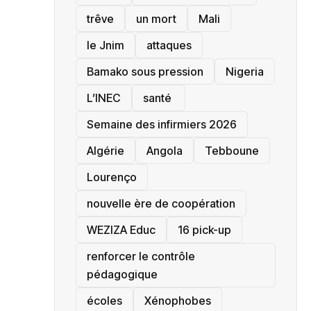
trêve
un mort
Mali
le Jnim
attaques
Bamako sous pression
‎Nigeria
L’INEC
santé ‎
Semaine des infirmiers 2026
‎Algérie
Angola
Tebboune
Lourenço
nouvelle ère de coopération
‎WEZIZA Educ
16 pick-up
renforcer le contrôle
pédagogique
écoles
‎Xénophobes