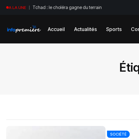
Tchad : le choléra gagne du terrain
A LA UNE
Accueil
Actualités
Sports
Con
Éti
SOCIÉTÉ