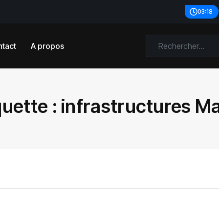
03:18
tact
A propos
quette :
infrastructures M