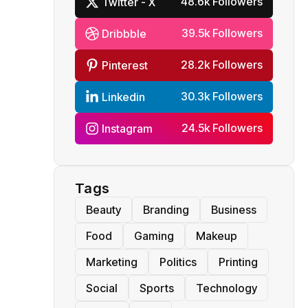
48.6k Followers
Twitter - X
39.5k Followers
Dribbble
28.2k Followers
Pinterest
30.3k Followers
Linkedin
24.5k Followers
Instagram
Tags
Beauty
Branding
Business
Food
Gaming
Makeup
Marketing
Politics
Printing
Social
Sports
Technology