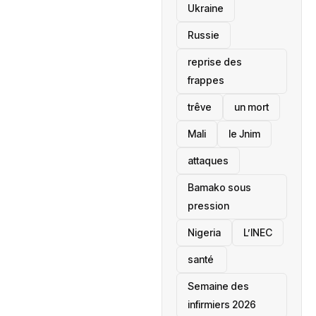
Ukraine
Russie
reprise des
frappes
trêve
un mort
Mali
le Jnim
attaques
Bamako sous
pression
‎Nigeria
L’INEC
santé ‎
Semaine des
infirmiers 2026