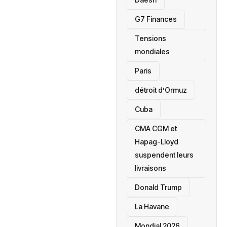
‎G7 Finances
Tensions
mondiales
Paris
détroit d’Ormuz
‎Cuba
CMA CGM et
Hapag-Lloyd
suspendent leurs
livraisons
Donald Trump
La Havane
Mondial 2026