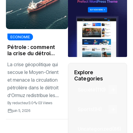
ECONOMIE
Pétrole : comment
la crise du détroit
d’Ormuz propulse
La crise géopolitique qui
le Brésil au cœur
du marché
Explore
secoue le Moyen-Orient
mondial
Categories
et menace la circulation
pétrolière dans le détroit
Société
(110)
d’Ormuz redistribue les...
By
redacteur3.0
03 Views
Sports
(94)
juin 5, 2026
Uncategorized
(86)