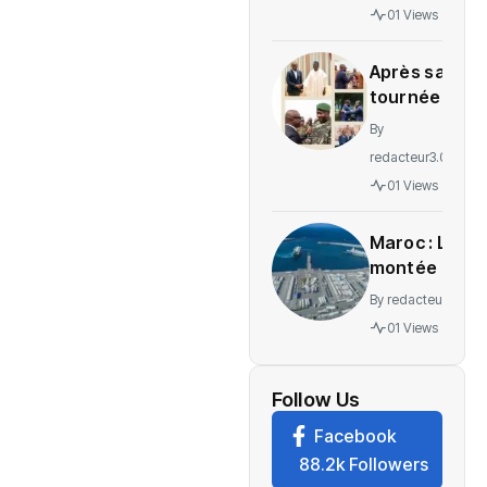
gratuité
01 Views
des
soins en
Après sa
Ituri
tournée
régionale,
By
voici le
redacteur3.0
message
01 Views
de
Wadagni
Maroc : La
montée en
puissance
By
redacteur3.0
d’un
01 Views
nouveau
centre
névralgique
Follow Us
de
Facebook
l’économie
88.2k Followers
mondiale