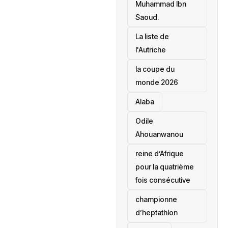
Muhammad Ibn
Saoud.
‎La liste de
l'Autriche
la coupe du
monde 2026
Alaba
Odile
Ahouanwanou
reine d’Afrique
pour la quatrième
fois consécutive
championne
d’heptathlon