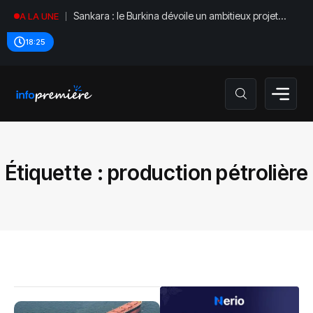
Sankara : le Burkina dévoile un ambitieux projet
A LA UNE
mémoriel
18:25
Étiquette :
production pétrolière