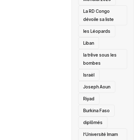
La RD Congo
dévoile sa liste
les Léopards
‎Liban
la trêve sous les
bombes
Israël
Joseph Aoun
Riyad
Burkina Faso
diplômés
l’Université Imam