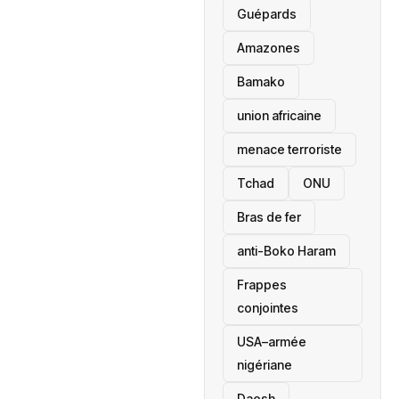
Guépards
Amazones
Bamako
union africaine
menace terroriste
‎Tchad
ONU
Bras de fer
anti-Boko Haram
Frappes
conjointes
USA–armée
nigériane
Daesh