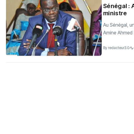
‎Sénégal 
ministre
Au Sénégal, un
Amine Ahmed L
By
redacteur3.0