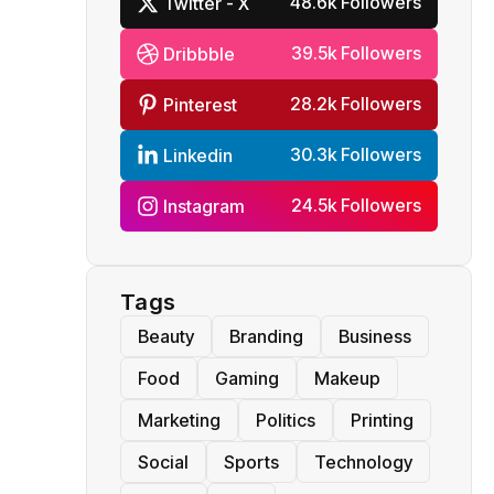
48.6k Followers
Twitter - X
39.5k Followers
Dribbble
28.2k Followers
Pinterest
30.3k Followers
Linkedin
24.5k Followers
Instagram
Tags
Beauty
Branding
Business
Food
Gaming
Makeup
Marketing
Politics
Printing
Social
Sports
Technology