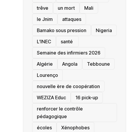
trêve
un mort
Mali
le Jnim
attaques
Bamako sous pression
‎Nigeria
L’INEC
santé ‎
Semaine des infirmiers 2026
‎Algérie
Angola
Tebboune
Lourenço
nouvelle ère de coopération
‎WEZIZA Educ
16 pick-up
renforcer le contrôle
pédagogique
écoles
‎Xénophobes