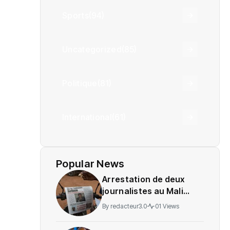
Sports
(94)
Uncategorized
(85)
Politique
(81)
International
(61)
Popular News
Arrestation de deux
journalistes au Mali
provoque une
By
redacteur3.0
01 Views
indignation