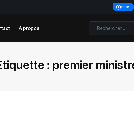
21:09
tact
A propos
Étiquette :
premier ministr