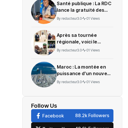
Santé publique : La RDC
lance la gratuité des
soins en Ituri
By
redacteur3.0
01 Views
Après sa tournée
régionale, voici le
message de Wadagni
By
redacteur3.0
01 Views
Maroc : La montée en
puissance d’un nouveau
centre névralgique de
By
redacteur3.0
01 Views
l’économie mondiale
Follow Us
88.2k Followers
Facebook