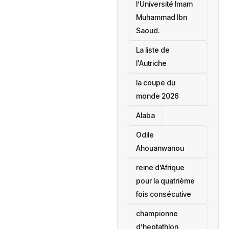
l’Université Imam
Muhammad Ibn
Saoud.
‎La liste de
l'Autriche
la coupe du
monde 2026
Alaba
Odile
Ahouanwanou
reine d’Afrique
pour la quatrième
fois consécutive
championne
d’heptathlon