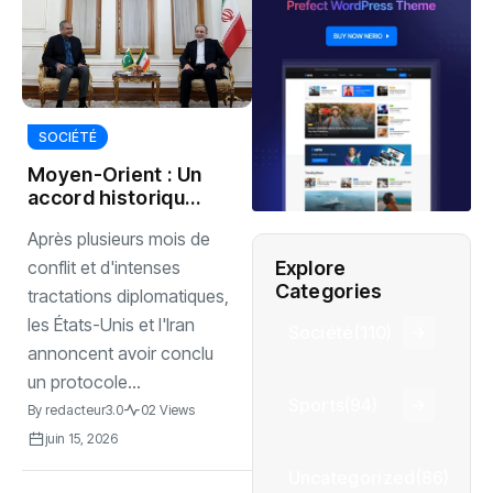
SOCIÉTÉ
Moyen-Orient : Un
accord historique
relance l’espoir de
Après plusieurs mois de
paix
Explore
conflit et d'intenses
Categories
tractations diplomatiques,
les États-Unis et l'Iran
Société
(110)
annoncent avoir conclu
un protocole...
Sports
(94)
By
redacteur3.0
02 Views
juin 15, 2026
Uncategorized
(86)