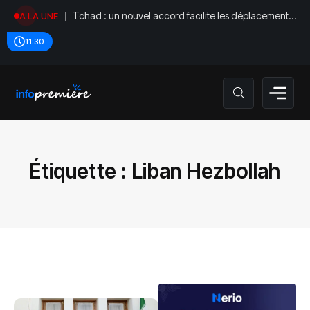
Tchad : un nouvel accord facilite les déplacements
A LA UNE
diplomatiques
11:30
Étiquette :
Liban Hezbollah