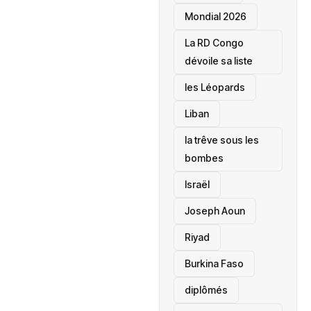
Mondial 2026
La RD Congo
dévoile sa liste
les Léopards
‎Liban
la trêve sous les
bombes
Israël
Joseph Aoun
Riyad
Burkina Faso
diplômés