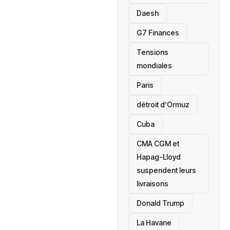
Daesh
‎G7 Finances
Tensions
mondiales
Paris
détroit d’Ormuz
‎Cuba
CMA CGM et
Hapag-Lloyd
suspendent leurs
livraisons
Donald Trump
La Havane