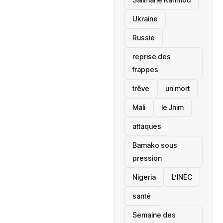
Ukraine
Russie
reprise des
frappes
trêve
un mort
Mali
le Jnim
attaques
Bamako sous
pression
‎Nigeria
L’INEC
santé ‎
Semaine des