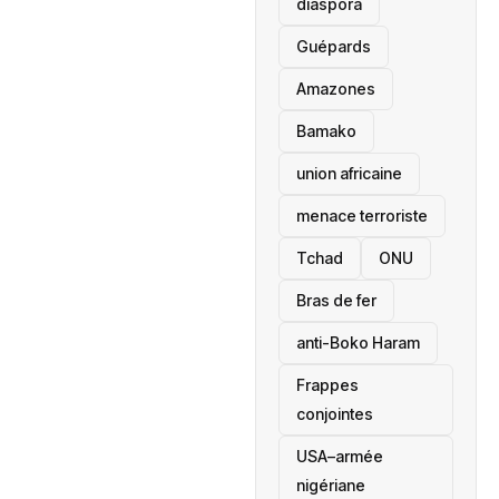
diaspora
Guépards
Amazones
Bamako
union africaine
menace terroriste
‎Tchad
ONU
Bras de fer
anti-Boko Haram
Frappes
conjointes
USA–armée
nigériane