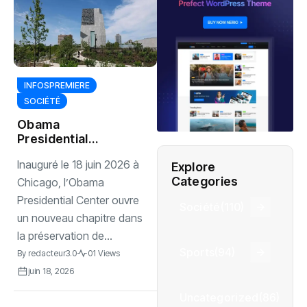
INFOSPREMIERE
SOCIÉTÉ
Obama
Presidential
Center ouvre ses
Inauguré le 18 juin 2026 à
Explore
portes au public à
Categories
Chicago
Chicago, l’Obama
Presidential Center ouvre
Société
(110)
un nouveau chapitre dans
la préservation de...
Sports
(94)
By
redacteur3.0
01 Views
juin 18, 2026
Uncategorized
(86)