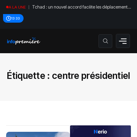
Tchad : un nouvel accord facilite les déplacements
A LA UNE
diplomatiques
13:33
Étiquette :
centre présidentiel