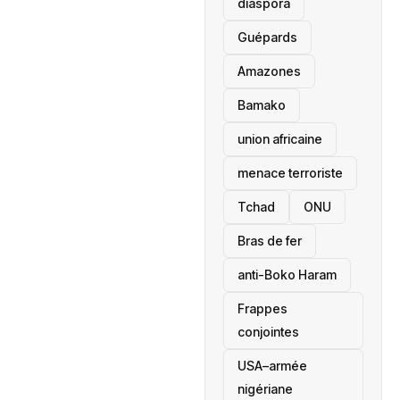
diaspora
Guépards
Amazones
Bamako
union africaine
menace terroriste
‎Tchad
ONU
Bras de fer
anti-Boko Haram
Frappes
conjointes
USA–armée
nigériane