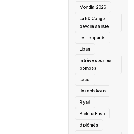
Mondial 2026
La RD Congo
dévoile sa liste
les Léopards
‎Liban
la trêve sous les
bombes
Israël
Joseph Aoun
Riyad
Burkina Faso
diplômés