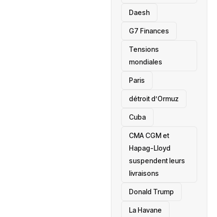
Daesh
‎G7 Finances
Tensions
mondiales
Paris
détroit d’Ormuz
‎Cuba
CMA CGM et
Hapag-Lloyd
suspendent leurs
livraisons
Donald Trump
La Havane