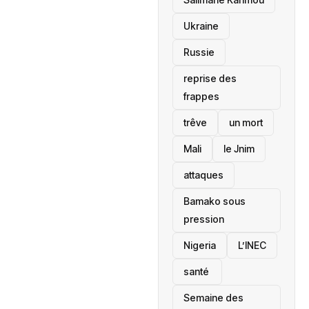
Ukraine
Russie
reprise des
frappes
trêve
un mort
Mali
le Jnim
attaques
Bamako sous
pression
‎Nigeria
L’INEC
santé ‎
Semaine des