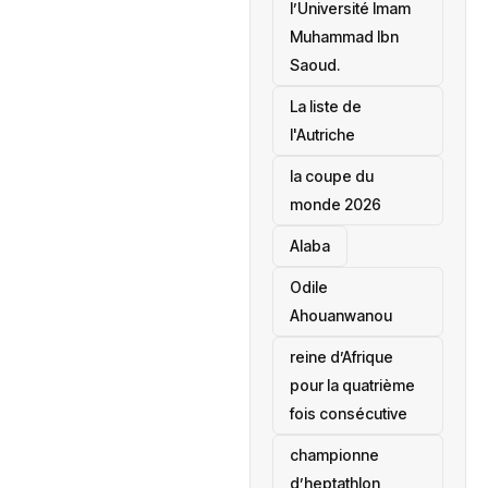
l’Université Imam
Muhammad Ibn
Saoud.
‎La liste de
l'Autriche
la coupe du
monde 2026
Alaba
Odile
Ahouanwanou
reine d’Afrique
pour la quatrième
fois consécutive
championne
d’heptathlon