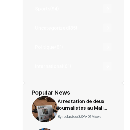
Sports
(94)
Uncategorized
(85)
Politique
(81)
International
(61)
Popular News
Arrestation de deux
journalistes au Mali
provoque une
By
redacteur3.0
01 Views
indignation