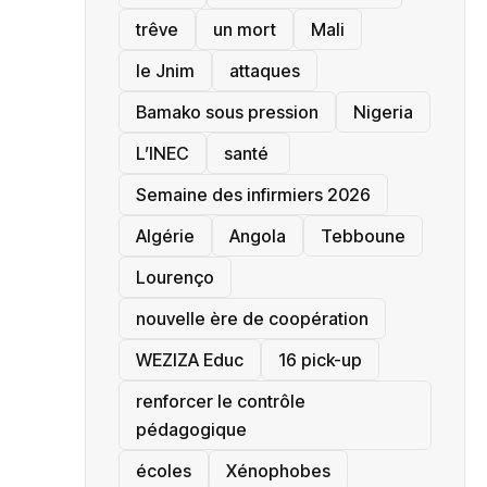
trêve
un mort
Mali
le Jnim
attaques
Bamako sous pression
‎Nigeria
L’INEC
santé ‎
Semaine des infirmiers 2026
‎Algérie
Angola
Tebboune
Lourenço
nouvelle ère de coopération
‎WEZIZA Educ
16 pick-up
renforcer le contrôle
pédagogique
écoles
‎Xénophobes