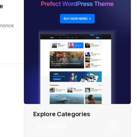
re
annonce
Explore Categories
Société
(109)