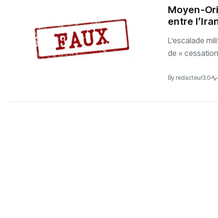
Moyen-Orie
entre l’Ira
L’escalade mil
de « cessation
By
redacteur3.0