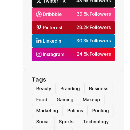
48.6k Followers
Twitter - X
39.5k Followers
Dribbble
28.2k Followers
Pinterest
30.3k Followers
Linkedin
24.5k Followers
Instagram
Tags
Beauty
Branding
Business
Food
Gaming
Makeup
Marketing
Politics
Printing
Social
Sports
Technology