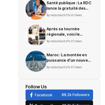
Santé publique : La RDC
lance la gratuité des
soins en Ituri
By
redacteur3.0
01 Views
Après sa tournée
régionale, voici le
message de Wadagni
By
redacteur3.0
01 Views
Maroc : La montée en
puissance d’un nouveau
centre névralgique de
By
redacteur3.0
01 Views
l’économie mondiale
Follow Us
88.2k Followers
Facebook