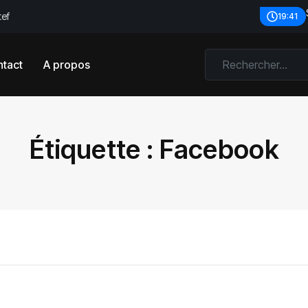
tef
19:41
tact
A propos
Étiquette :
Facebook