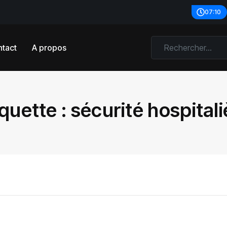
07:10
tact
A propos
iquette :
sécurité hospitali