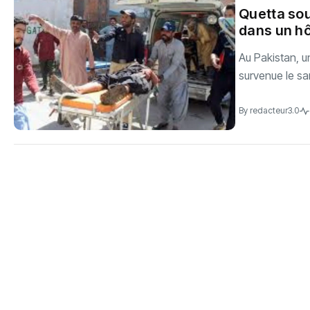
Quetta sou
dans un hô
Au Pakistan, u
survenue le sa
By
redacteur3.0