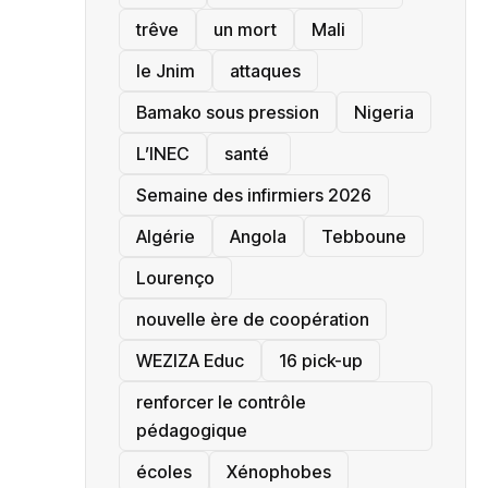
trêve
un mort
Mali
le Jnim
attaques
Bamako sous pression
‎Nigeria
L’INEC
santé ‎
Semaine des infirmiers 2026
‎Algérie
Angola
Tebboune
Lourenço
nouvelle ère de coopération
‎WEZIZA Educ
16 pick-up
renforcer le contrôle
pédagogique
écoles
‎Xénophobes