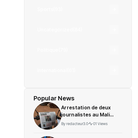
Sports
(93)
Uncategorized
(84)
Politique
(79)
International
(61)
Popular News
Arrestation de deux
journalistes au Mali
provoque une
By
redacteur3.0
01 Views
indignation