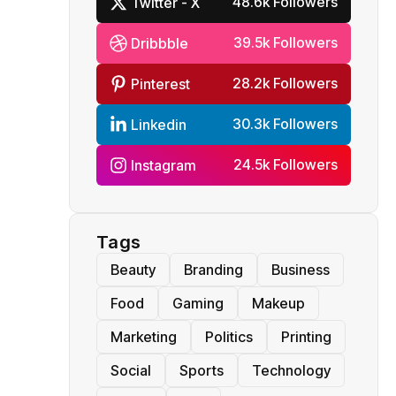
48.6k Followers
Twitter - X
39.5k Followers
Dribbble
28.2k Followers
Pinterest
30.3k Followers
Linkedin
24.5k Followers
Instagram
Tags
Beauty
Branding
Business
Food
Gaming
Makeup
Marketing
Politics
Printing
Social
Sports
Technology