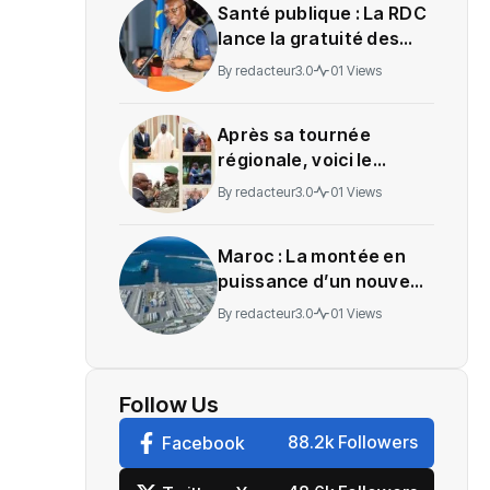
Santé publique : La RDC
lance la gratuité des
soins en Ituri
By
redacteur3.0
01 Views
Après sa tournée
régionale, voici le
message de Wadagni
By
redacteur3.0
01 Views
Maroc : La montée en
puissance d’un nouveau
centre névralgique de
By
redacteur3.0
01 Views
l’économie mondiale
Follow Us
88.2k Followers
Facebook