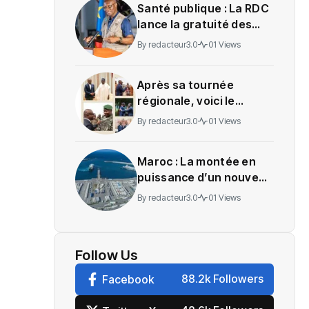
Santé publique : La RDC
lance la gratuité des
soins en Ituri
By
redacteur3.0
01 Views
Après sa tournée
régionale, voici le
message de Wadagni
By
redacteur3.0
01 Views
Maroc : La montée en
puissance d’un nouveau
centre névralgique de
By
redacteur3.0
01 Views
l’économie mondiale
Follow Us
88.2k Followers
Facebook