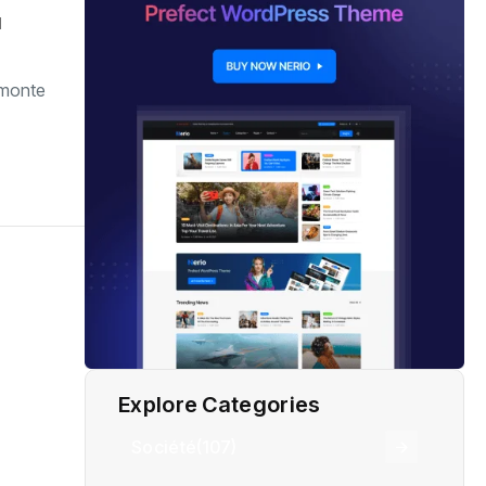
u
 monte
Explore Categories
Société
(107)