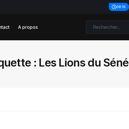
08:16
tact
A propos
quette :
Les Lions du Séné