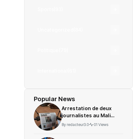
Sports
(93)
Uncategorized
(84)
Politique
(79)
International
(61)
Popular News
Arrestation de deux
journalistes au Mali
provoque une
By
redacteur3.0
01 Views
indignation