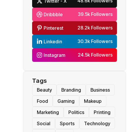
48.6k Followers
Twitter - X
39.5k Followers
Dribbble
28.2k Followers
Pinterest
30.3k Followers
Linkedin
24.5k Followers
Instagram
Tags
Beauty
Branding
Business
Food
Gaming
Makeup
Marketing
Politics
Printing
Social
Sports
Technology