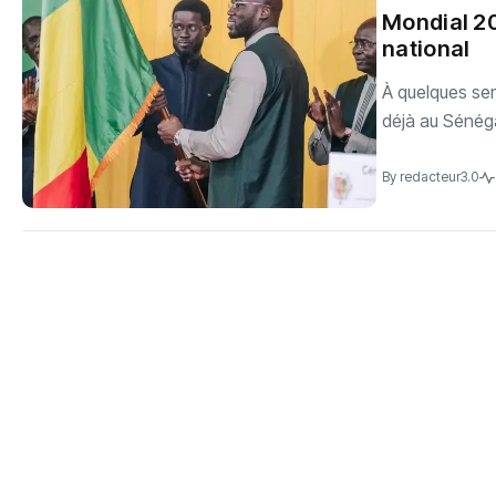
‎Mondial 2
national
‎À quelques s
déjà au Sénégal
By
redacteur3.0