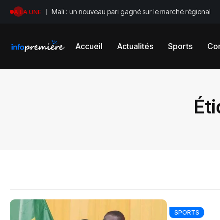
Mali : un nouveau pari gagné sur le marché régional
A LA UNE
Accueil
Actualités
Sports
Con
Éti
SPORTS