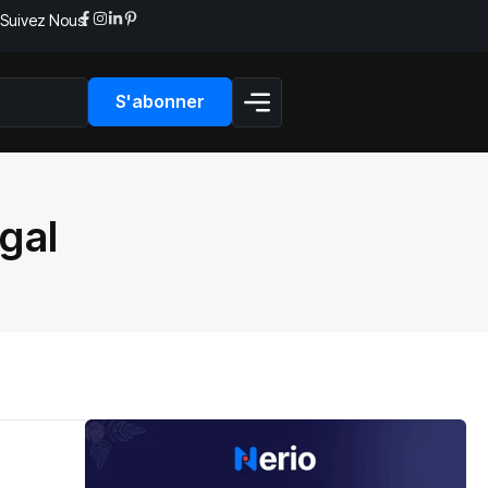
Suivez Nous:
S'abonner
gal