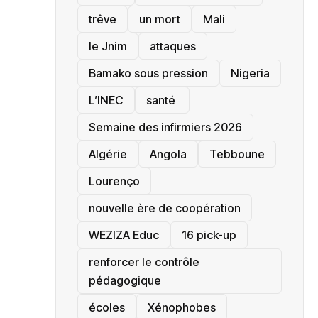
trêve
un mort
Mali
le Jnim
attaques
Bamako sous pression
‎Nigeria
L’INEC
santé ‎
Semaine des infirmiers 2026
‎Algérie
Angola
Tebboune
Lourenço
nouvelle ère de coopération
‎WEZIZA Educ
16 pick-up
renforcer le contrôle
pédagogique
écoles
‎Xénophobes