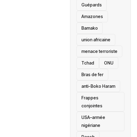
Guépards
Amazones
Bamako
union africaine
menace terroriste
‎Tchad
ONU
Bras de fer
anti-Boko Haram
Frappes
conjointes
USA–armée
nigériane
Daesh