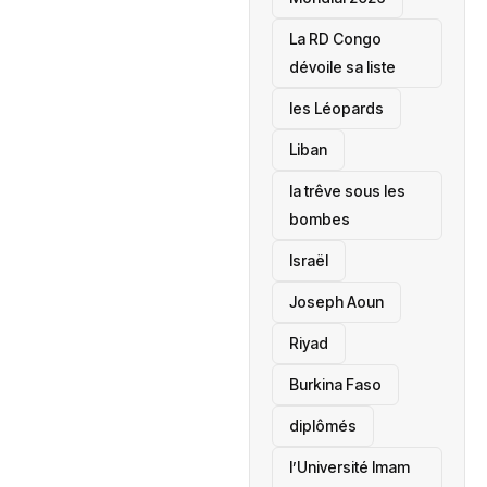
La RD Congo
dévoile sa liste
les Léopards
‎Liban
la trêve sous les
bombes
Israël
Joseph Aoun
Riyad
Burkina Faso
diplômés
l’Université Imam