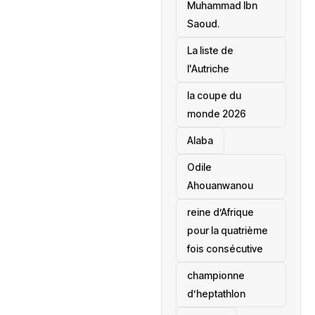
Muhammad Ibn
Saoud.
‎La liste de
l'Autriche
la coupe du
monde 2026
Alaba
Odile
Ahouanwanou
reine d’Afrique
pour la quatrième
fois consécutive
championne
d’heptathlon