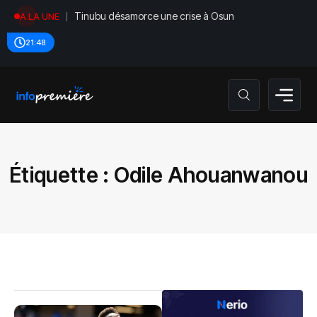
Tinubu désamorce une crise à Osun
A LA UNE
21:48
Étiquette :
Odile Ahouanwanou