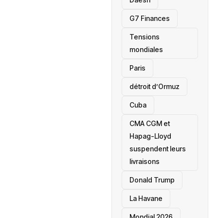
‎G7 Finances
Tensions
mondiales
Paris
détroit d’Ormuz
‎Cuba
CMA CGM et
Hapag-Lloyd
suspendent leurs
livraisons
Donald Trump
La Havane
Mondial 2026