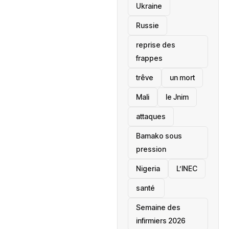
Ukraine
Russie
reprise des
frappes
trêve
un mort
Mali
le Jnim
attaques
Bamako sous
pression
‎Nigeria
L’INEC
santé ‎
Semaine des
infirmiers 2026