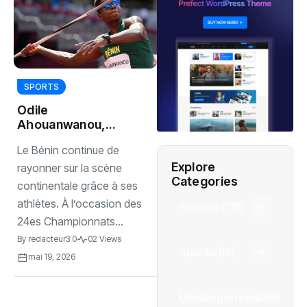
SPORTS
Odile
Ahouanwanou,
reine d’Afrique
Le Bénin continue de
pour la quatrième
Explore
fois consécutive
rayonner sur la scène
Categories
continentale grâce à ses
athlètes. À l’occasion des
Société
(110)
24es Championnats...
By
redacteur3.0
02 Views
Sports
(94)
mai 19, 2026
Uncategorized
(86)