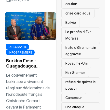
caution
crise cardiaque
‎Bolivie
Le procès d’Evo
Morales
DIPLOMATIE
traite d’être humain
INFOSPREMIERE
aggravée
Burkina Faso :
‎Royaume-Uni
Ouagadougou
dénonce les
Keir Starmer
Le gouvernement
propos de
Christophe
burkinabè a vivement
refuse de quitter le
Gomart devant le
réagi aux déclarations de
pouvoir
Parlement
l’eurodéputé français
européen
‎Cameroun
Christophe Gomart
devant le Parlement
une attaque