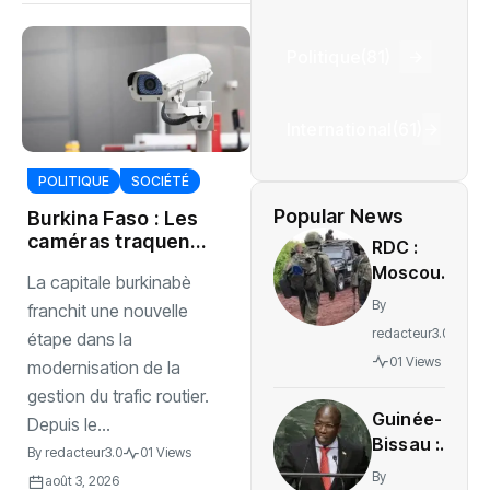
Politique
(81)
International
(61)
POLITIQUE
SOCIÉTÉ
Popular News
Burkina Faso : Les
caméras traquent
RDC :
les infractions
Moscou
‎La capitale burkinabè
routières
accuse
By
franchit une nouvelle
Kiev de
redacteur3.0
étape dans la
soutenir
01 Views
modernisation de la
le M23
gestion du trafic routier.
sans
Guinée-
preuves
Depuis le...
Bissau :
tangibles
By
redacteur3.0
01 Views
Domingos
By
août 3, 2026