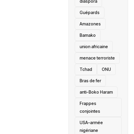
diaspora
Guépards
Amazones
Bamako
union africaine
menace terroriste
‎Tchad
ONU
Bras de fer
anti-Boko Haram
Frappes
conjointes
USA–armée
nigériane