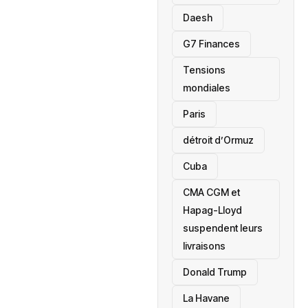
Daesh
‎G7 Finances
Tensions
mondiales
Paris
détroit d’Ormuz
‎Cuba
CMA CGM et
Hapag-Lloyd
suspendent leurs
livraisons
Donald Trump
La Havane