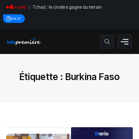
Sénégal : la justice tranche dans une affaire liée au
A LA UNE
Pastef
04:27
Étiquette :
Burkina Faso