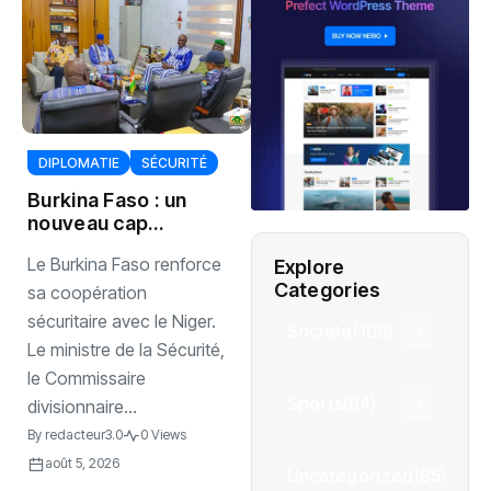
DIPLOMATIE
SÉCURITÉ
Burkina Faso : un
nouveau cap
sécuritaire avec le
Le Burkina Faso renforce
Explore
Niger
Categories
sa coopération
sécuritaire avec le Niger.
Société
(109)
Le ministre de la Sécurité,
le Commissaire
Sports
(94)
divisionnaire...
By
redacteur3.0
0 Views
août 5, 2026
Uncategorized
(85)