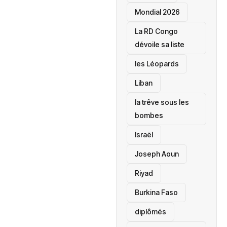
Mondial 2026
La RD Congo
dévoile sa liste
les Léopards
‎Liban
la trêve sous les
bombes
Israël
Joseph Aoun
Riyad
Burkina Faso
diplômés