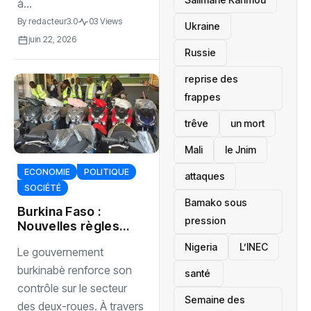
à...
By
redacteur3.0
03 Views
Ukraine
juin 22, 2026
Russie
reprise des
frappes
trêve
un mort
Mali
le Jnim
ECONOMIE
POLITIQUE
attaques
SOCIÉTÉ
Bamako sous
Burkina Faso :
pression
Nouvelles règles
strictes pour
‎Nigeria
L’INEC
Le gouvernement
l’importation et la
vente des motos
burkinabè renforce son
santé ‎
contrôle sur le secteur
Semaine des
des deux-roues. À travers