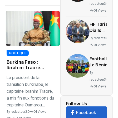
Simoes
redacteur3.0
Pereira
01 Views
transféré
au
‎FIF : Idriss
Portugal
Diallo
pour
revendique
recevoir
By
redacteur3.0
un bilan
des soins
01 Views
avant les
POLITIQUE
élections
Football :
‎Burkina Faso :
Le Bénin
Ibrahim Traoré
mise sur
écarte le capitaine
By
sa
‎Le président de la
Oumarou Yabré
redacteur3.0
diaspora
transition burkinabè, le
01 Views
pour bâtir
capitaine Ibrahim Traoré,
les futurs
a mis fin aux fonctions du
Guépards
Follow Us
capitaine Oumarou...
et
By
redacteur3.0
01 Views
Facebook
Amazones