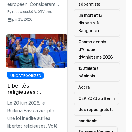
européen. Considérant...
séparatiste
By
redacteur3.0
05 Views
un mort et 13
juin 23, 2026
disparus à
Bangourain
‎Championnats
d’Afrique
d’Athlétisme 2026
15 athlètes
béninois
UNCATEGORIZED
Libertés
Accra
religieuses :
Nouvelle loi
‎CEP 2026 au Bénin
Le 20 juin 2026, le
adoptée au
des repas gratuits
Burkina Faso
Burkina Faso a adopté
une loi inédite sur les
candidats
libertés religieuses. Voté
Salimane Karimou