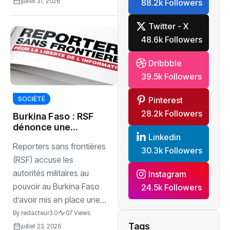
juillet 31, 2026
88.2k Followers
Twitter - X
48.6k Followers
Dribbble
39.5k Followers
Pinterest
SOCIÉTÉ
28.2k Followers
Burkina Faso : RSF
dénonce une
Linkedin
milice numérique
Reporters sans frontières
contre les
30.3k Followers
journalistes
(RSF) accuse les
critiques
autorités militaires au
Instagram
pouvoir au Burkina Faso
24.5k Followers
d’avoir mis en place une...
By
redacteur3.0
07 Views
Tags
juillet 23, 2026