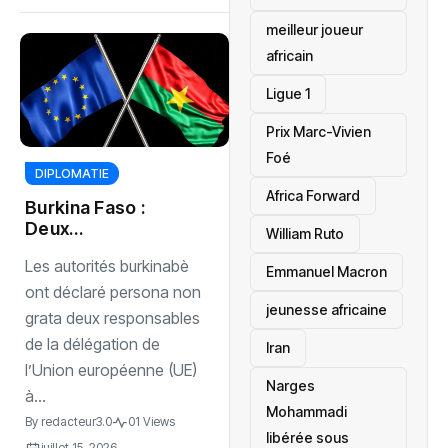
meilleur joueur
africain
Ligue 1
Prix Marc-Vivien
Foé
DIPLOMATIE
‎Africa Forward
Burkina Faso :
Deux
William Ruto
responsables
Les autorités burkinabè
européens
Emmanuel Macron
déclarés persona
ont déclaré persona non
jeunesse africaine
non grata par
grata deux responsables
Ouagadougou
de la délégation de
‎Iran
l’Union européenne (UE)
Narges
à...
Mohammadi
By
redacteur3.0
01 Views
libérée sous
juillet 15, 2026