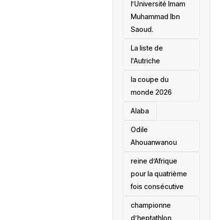
l’Université Imam
Muhammad Ibn
Saoud.
‎La liste de
l'Autriche
la coupe du
monde 2026
Alaba
Odile
Ahouanwanou
reine d’Afrique
pour la quatrième
fois consécutive
championne
d’heptathlon