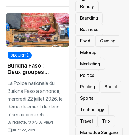
Beauty
Branding
Business
Food
Gaming
Makeup
SÉCURITÉ
Marketing
Burkina Faso :
Deux groupes
Politics
criminels tombent
La Police nationale du
après une vaste
Printing
Social
enquête policière
Burkina Faso a annoncé,
Sports
mercredi 22 juillet 2026, le
démantèlement de deux
Technology
réseaux criminels...
Travel
Trip
By
redacteur3.0
02 Views
juillet 22, 2026
Mamadou Sangaré