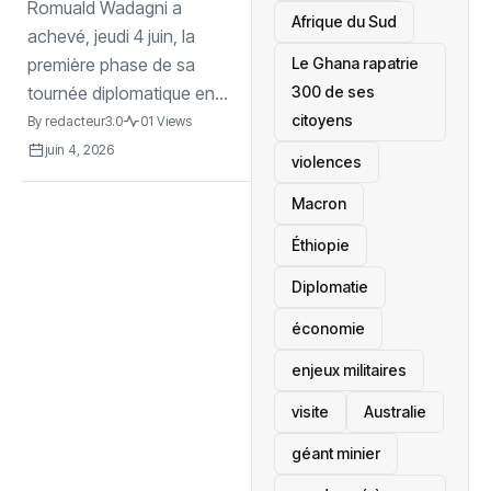
première tournée
Romuald Wadagni a
Afrique du Sud
sous-régionalee
achevé, jeudi 4 juin, la
Le Ghana rapatrie
première phase de sa
300 de ses
tournée diplomatique en...
citoyens
By
redacteur3.0
01 Views
juin 4, 2026
violences
Macron
Éthiopie
Diplomatie
économie
enjeux militaires
visite
‎Australie
géant minier