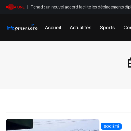
Tchad : un nouvel accord facilite les déplacements di
A LA UNE
Accueil
Actualités
Sports
Con
SOCIÉTÉ