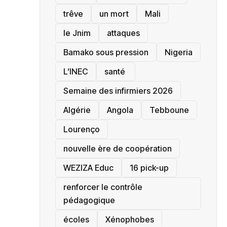
trêve
un mort
Mali
le Jnim
attaques
Bamako sous pression
‎Nigeria
L’INEC
santé ‎
Semaine des infirmiers 2026
‎Algérie
Angola
Tebboune
Lourenço
nouvelle ère de coopération
‎WEZIZA Educ
16 pick-up
renforcer le contrôle
pédagogique
écoles
‎Xénophobes