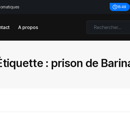
plomatiques
15:49
tact
A propos
Étiquette :
prison de Barin