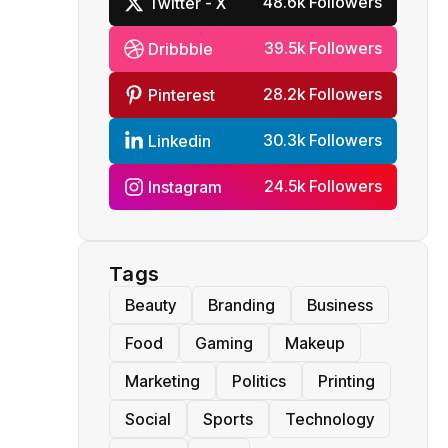
48.6k Followers
Twitter - X
39.5k Followers
Dribbble
28.2k Followers
Pinterest
30.3k Followers
Linkedin
24.5k Followers
Instagram
Tags
Beauty
Branding
Business
Food
Gaming
Makeup
Marketing
Politics
Printing
Social
Sports
Technology