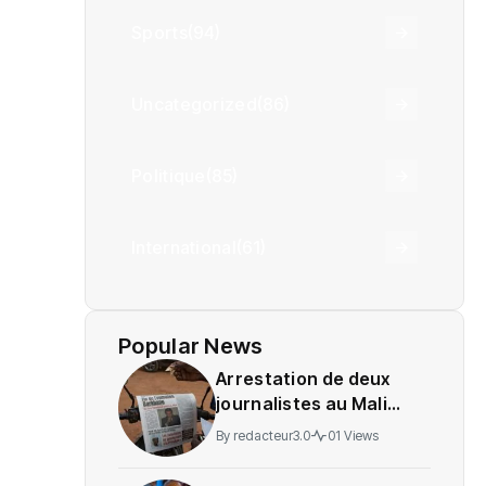
Sports
(94)
Uncategorized
(86)
Politique
(85)
International
(61)
Popular News
Arrestation de deux
journalistes au Mali
provoque une
By
redacteur3.0
01 Views
indignation