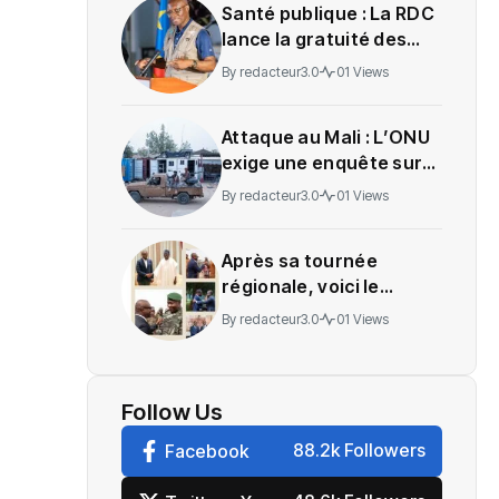
Santé publique : La RDC
lance la gratuité des
soins en Ituri
By
redacteur3.0
01 Views
Attaque au Mali : L’ONU
exige une enquête sur
des soldats tués
By
redacteur3.0
01 Views
Après sa tournée
régionale, voici le
message de Wadagni
By
redacteur3.0
01 Views
Follow Us
88.2k Followers
Facebook