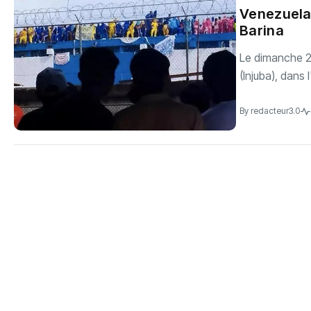
‎Venezuela
Barina
Le dimanche 24
(Injuba), dans l
By
redacteur3.0