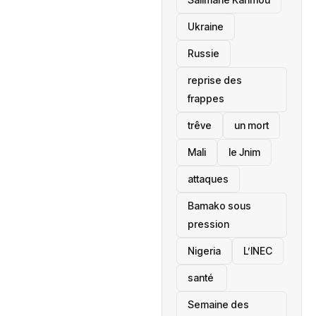
Ukraine
Russie
reprise des
frappes
trêve
un mort
Mali
le Jnim
attaques
Bamako sous
pression
‎Nigeria
L’INEC
santé ‎
Semaine des