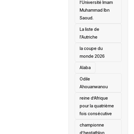
l’Université Imam
Muhammad Ibn
Saoud.
‎La liste de
l'Autriche
la coupe du
monde 2026
Alaba
Odile
Ahouanwanou
reine d’Afrique
pour la quatrième
fois consécutive
championne
d’heptathlon