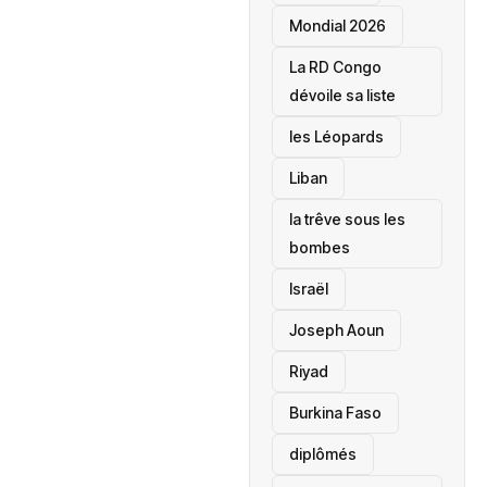
Mondial 2026
La RD Congo
dévoile sa liste
les Léopards
‎Liban
la trêve sous les
bombes
Israël
Joseph Aoun
Riyad
Burkina Faso
diplômés