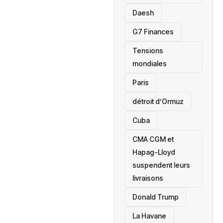
Daesh
‎G7 Finances
Tensions
mondiales
Paris
détroit d’Ormuz
‎Cuba
CMA CGM et
Hapag-Lloyd
suspendent leurs
livraisons
Donald Trump
La Havane