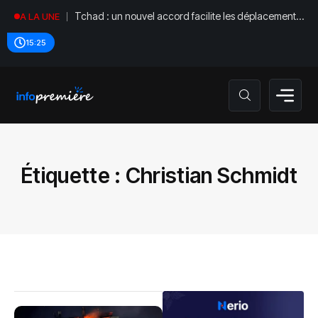
Tchad : un nouvel accord facilite les déplacements
A LA UNE
diplomatiques
15:25
Étiquette :
Christian Schmidt