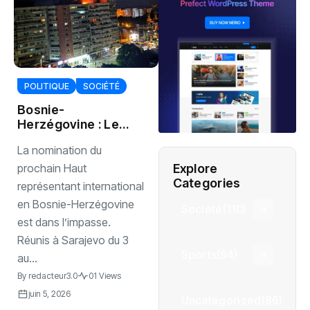
POLITIQUE
SOCIÉTÉ
Bosnie-
Herzégovine : Le
successeur de
La nomination du
Christian Schmidt
au cœur d’un bras
Explore
prochain Haut
de fer entre
Categories
représentant international
Washington et
en Bosnie-Herzégovine
Société
(110)
l’Europe
est dans l’impasse.
Réunis à Sarajevo du 3
Sports
(94)
au...
By
redacteur3.0
01 Views
juin 5, 2026
Uncategorized
(86)