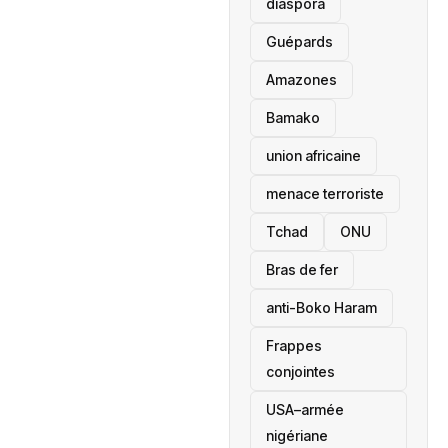
diaspora
Guépards
Amazones
Bamako
union africaine
menace terroriste
‎Tchad
ONU
Bras de fer
anti-Boko Haram
Frappes
conjointes
USA–armée
nigériane