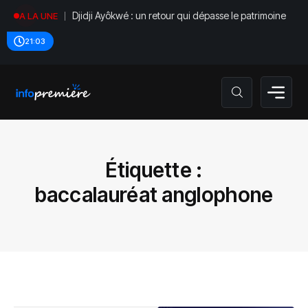
Djidji Ayôkwé : un retour qui dépasse le patrimoine
A LA UNE
21:03
Étiquette :
baccalauréat anglophone