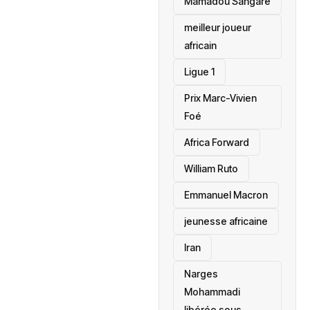
Mamadou Sangaré
meilleur joueur
africain
Ligue 1
Prix Marc-Vivien
Foé
‎Africa Forward
William Ruto
Emmanuel Macron
jeunesse africaine
‎Iran
Narges
Mohammadi
libérée sous