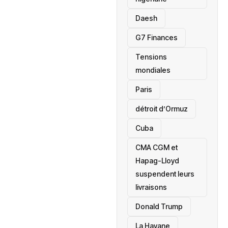
Daesh
‎G7 Finances
Tensions
mondiales
Paris
détroit d’Ormuz
‎Cuba
CMA CGM et
Hapag-Lloyd
suspendent leurs
livraisons
Donald Trump
La Havane