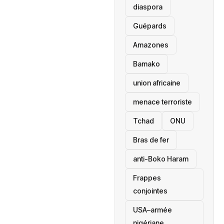
diaspora
Guépards
Amazones
Bamako
union africaine
menace terroriste
‎Tchad
ONU
Bras de fer
anti-Boko Haram
Frappes
conjointes
USA–armée
nigériane