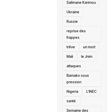
Salimane Karimou
Ukraine
Russie
reprise des
frappes
trêve
un mort
Mali
le Jnim
attaques
Bamako sous
pression
‎Nigeria
L’INEC
santé ‎
Semaine des