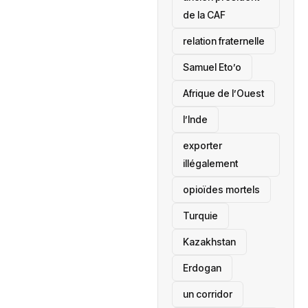
de la CAF
relation fraternelle
Samuel Eto’o
Afrique de l’Ouest
l’Inde
exporter
illégalement
opioïdes mortels
‎Turquie
Kazakhstan
Erdogan
un corridor