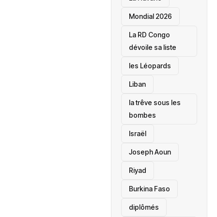
Mondial 2026
La RD Congo
dévoile sa liste
les Léopards
‎Liban
la trêve sous les
bombes
Israël
Joseph Aoun
Riyad
Burkina Faso
diplômés