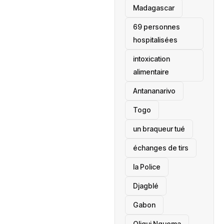
‎Madagascar
69 personnes
hospitalisées
intoxication
alimentaire
Antananarivo
‎Togo
un braqueur tué
échanges de tirs
la Police
Djagblé
Gabon
Oligui Nguema