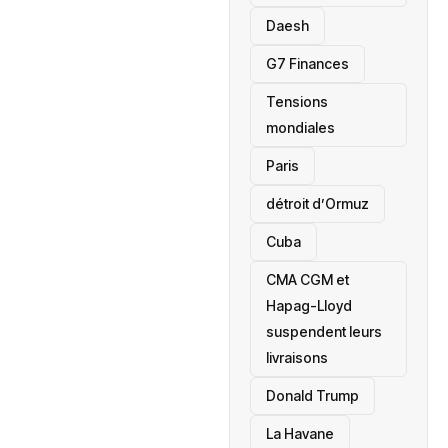
Daesh
‎G7 Finances
Tensions
mondiales
Paris
détroit d’Ormuz
‎Cuba
CMA CGM et
Hapag-Lloyd
suspendent leurs
livraisons
Donald Trump
La Havane