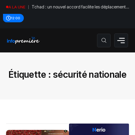
Tchad : un nouvel accord facilite les déplacements
A LA UNE
diplomatiques
12:00
Étiquette :
sécurité nationale