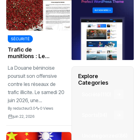
SÉCURITÉ
Trafic de
munitions : Le
Bénin saisit 3 000
La Douane béninoise
cartouches de
contrebande
Explore
poursuit son offensive
Categories
contre les réseaux de
trafic illicite. Le samedi 20
Société
(110)
juin 2026, une...
By
redacteur3.0
0 Views
Sports
(94)
juin 22, 2026
Uncategorized
(86)