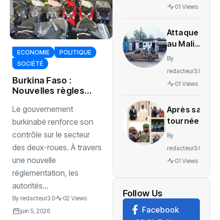
gratuité
01 Views
des
soins en
Attaque
Ituri
au Mali :
ECONOMIE
POLITIQUE
L’ONU
By
SOCIÉTÉ
exige
redacteur3.0
une
Burkina Faso :
01 Views
enquête
Nouvelles règles
sur des
strictes pour
Le gouvernement
Après sa
l’importation et la
soldats
tournée
vente des motos
burkinabè renforce son
tués
régionale,
contrôle sur le secteur
By
voici le
des deux-roues. À travers
redacteur3.0
message
une nouvelle
01 Views
de
réglementation, les
Wadagni
autorités...
Follow Us
By
redacteur3.0
02 Views
Facebook
juin 5, 2026