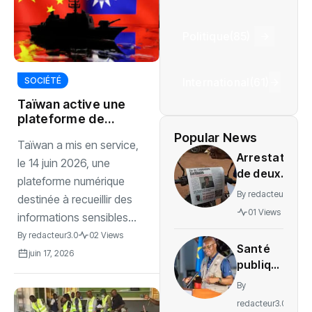
Politique
(85)
International
(61)
SOCIÉTÉ
Taïwan active une
plateforme de
renseignement
Popular News
Taïwan a mis en service,
visant la Chine
Arrestation
le 14 juin 2026, une
de deux
plateforme numérique
journalistes
By
redacteur3.0
destinée à recueillir des
au Mali
01 Views
informations sensibles...
provoque
By
redacteur3.0
02 Views
une
Santé
indignation
juin 17, 2026
publique
: La RDC
By
lance la
redacteur3.0