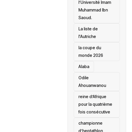
l’Université Imam
Muhammad Ibn
Saoud.
‎La liste de
l'Autriche
la coupe du
monde 2026
Alaba
Odile
Ahouanwanou
reine d’Afrique
pour la quatrième
fois consécutive
championne
d’heptathlon