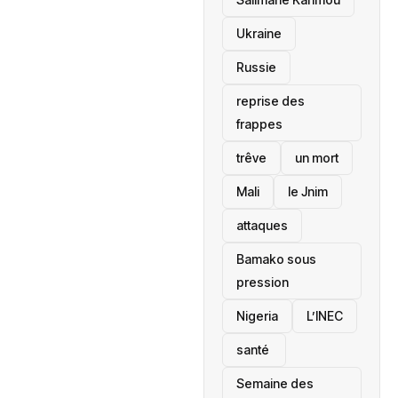
Ukraine
Russie
reprise des
frappes
trêve
un mort
Mali
le Jnim
attaques
Bamako sous
pression
‎Nigeria
L’INEC
santé ‎
Semaine des