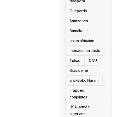
diaspora
Guépards
Amazones
Bamako
union africaine
menace terroriste
‎Tchad
ONU
Bras de fer
anti-Boko Haram
Frappes
conjointes
USA–armée
nigériane