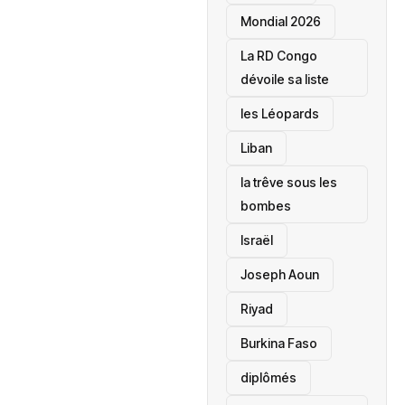
Mondial 2026
La RD Congo
dévoile sa liste
les Léopards
‎Liban
la trêve sous les
bombes
Israël
Joseph Aoun
Riyad
Burkina Faso
diplômés