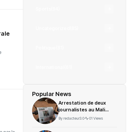
Sports
(94)
Uncategorized
(85)
rale
Politique
(81)
e
International
(61)
Popular News
Arrestation de deux
journalistes au Mali
provoque une
By
redacteur3.0
01 Views
indignation