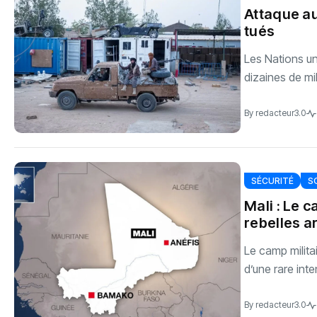
Attaque au
tués
Les Nations un
dizaines de mil
By
redacteur3.0
SÉCURITÉ
S
Mali : Le 
rebelles 
Le camp milita
d’une rare inten
By
redacteur3.0