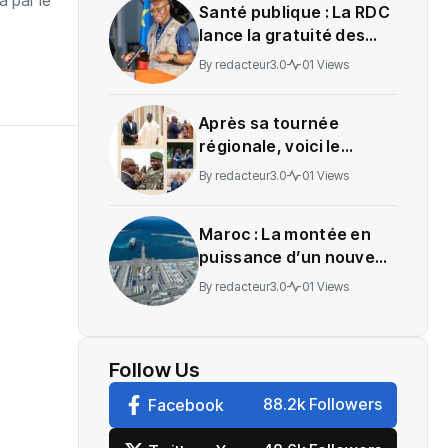
a par le
Santé publique : La RDC
lance la gratuité des
soins en Ituri
By
redacteur3.0
01 Views
Après sa tournée
régionale, voici le
message de Wadagni
By
redacteur3.0
01 Views
Maroc : La montée en
puissance d’un nouveau
centre névralgique de
By
redacteur3.0
01 Views
l’économie mondiale
Follow Us
88.2k Followers
Facebook