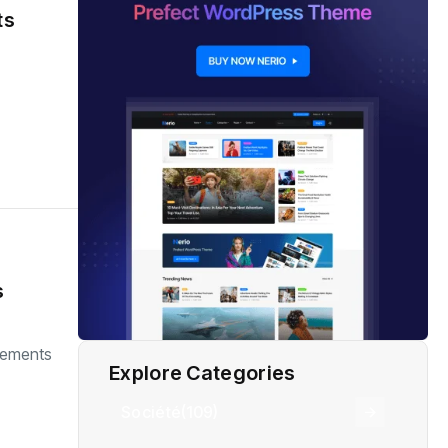
ts
s
ntements
Explore Categories
Société
(109)