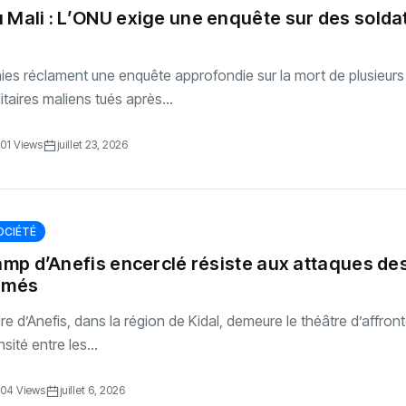
 Mali : L’ONU exige une enquête sur des solda
ies réclament une enquête approfondie sur la mort de plusieurs
itaires maliens tués après...
01 Views
juillet 23, 2026
OCIÉTÉ
camp d’Anefis encerclé résiste aux attaques de
armés
ire d’Anefis, dans la région de Kidal, demeure le théâtre d’affro
sité entre les...
04 Views
juillet 6, 2026