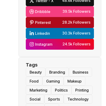
48.6k Followers
Twitter - X
39.5k Followers
Dribbble
28.2k Followers
Pinterest
30.3k Followers
Linkedin
24.5k Followers
Instagram
Tags
Beauty
Branding
Business
Food
Gaming
Makeup
Marketing
Politics
Printing
Social
Sports
Technology