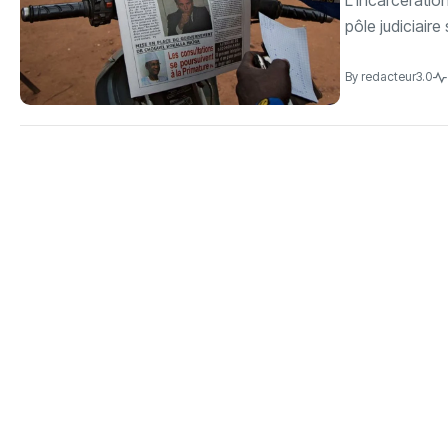
L’incarcératio
pôle judiciaire
By
redacteur3.0