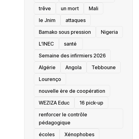
trêve
un mort
Mali
le Jnim
attaques
Bamako sous pression
‎Nigeria
L’INEC
santé ‎
Semaine des infirmiers 2026
‎Algérie
Angola
Tebboune
Lourenço
nouvelle ère de coopération
‎WEZIZA Educ
16 pick-up
renforcer le contrôle
pédagogique
écoles
‎Xénophobes