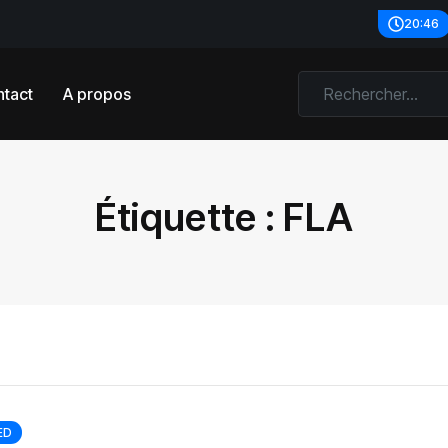
20:46
tact
A propos
Étiquette :
FLA
ED