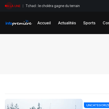
Tchad : le choléra gagne du terrain
A LA UNE
Accueil
Actualités
Sports
Con
UNCATEGORIZ