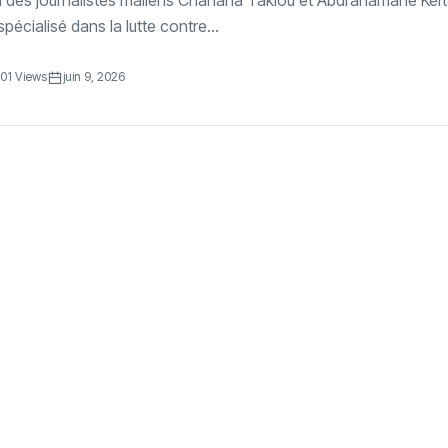
n des journalistes maliens Chahana Takiou et Abdrahamane Keït
 spécialisé dans la lutte contre...
01 Views
juin 9, 2026