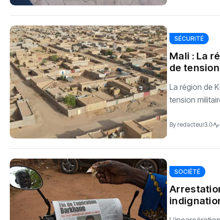
SÉCURITÉ
Mali : La 
de tension
La région de K
tension militair
By
redacteur3.0
SOCIÉTÉ
Arrestatio
indignatio