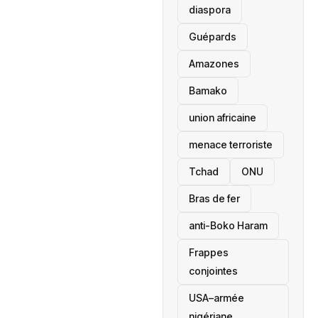
diaspora
Guépards
Amazones
Bamako
union africaine
menace terroriste
‎Tchad
ONU
Bras de fer
anti-Boko Haram
Frappes
conjointes
USA–armée
nigériane