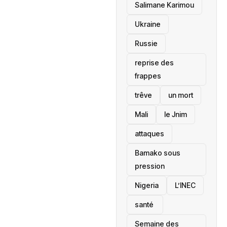
Salimane Karimou
Ukraine
Russie
reprise des
frappes
trêve
un mort
Mali
le Jnim
attaques
Bamako sous
pression
‎Nigeria
L’INEC
santé ‎
Semaine des