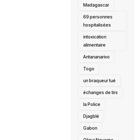
‎Madagascar
69 personnes
hospitalisées
intoxication
alimentaire
Antananarivo
‎Togo
un braqueur tué
échanges de tirs
la Police
Djagblé
Gabon
Oligui Nguema