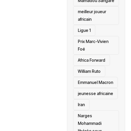
Mamadou Sangaré
meilleur joueur
africain
Ligue 1
Prix Marc-Vivien
Foé
‎Africa Forward
William Ruto
Emmanuel Macron
jeunesse africaine
‎Iran
Narges
Mohammadi
libérée sous