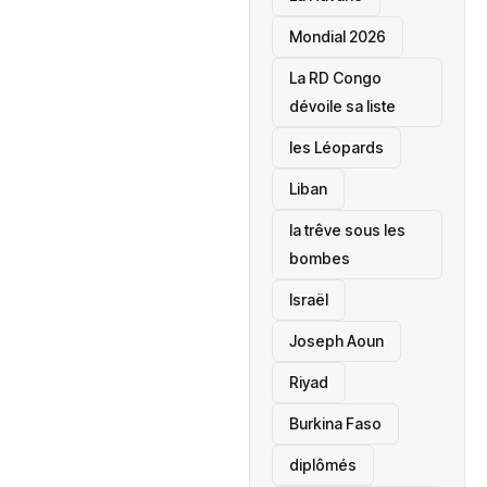
Mondial 2026
La RD Congo
dévoile sa liste
les Léopards
‎Liban
la trêve sous les
bombes
Israël
Joseph Aoun
Riyad
Burkina Faso
diplômés