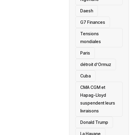
Daesh
‎G7 Finances
Tensions
mondiales
Paris
détroit d’Ormuz
‎Cuba
CMA CGM et
Hapag-Lloyd
suspendent leurs
livraisons
Donald Trump
La Havane