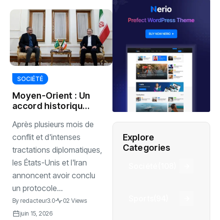
SOCIÉTÉ
Moyen-Orient : Un
accord historique
relance l’espoir de
Après plusieurs mois de
paix
Explore
conflit et d'intenses
Categories
tractations diplomatiques,
les États-Unis et l'Iran
Société
(108)
annoncent avoir conclu
un protocole...
Sports
(94)
By
redacteur3.0
02 Views
juin 15, 2026