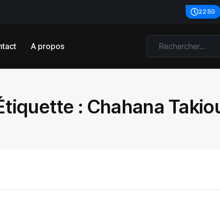
22:50
tact
A propos
Étiquette :
Chahana Takio