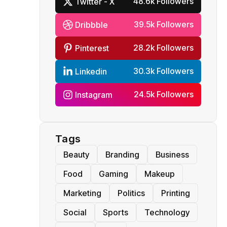
48.6k Followers
Twitter - X
39.5k Followers
Dribbble
28.2k Followers
Pinterest
30.3k Followers
Linkedin
24.5k Followers
Instagram
Tags
Beauty
Branding
Business
Food
Gaming
Makeup
Marketing
Politics
Printing
Social
Sports
Technology