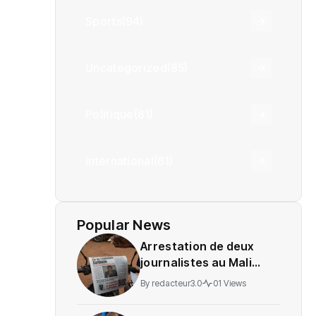
Sports
(94)
Uncategorized
(85)
Politique
(81)
International
(61)
Popular News
Arrestation de deux
journalistes au Mali
provoque une
By
redacteur3.0
01 Views
indignation