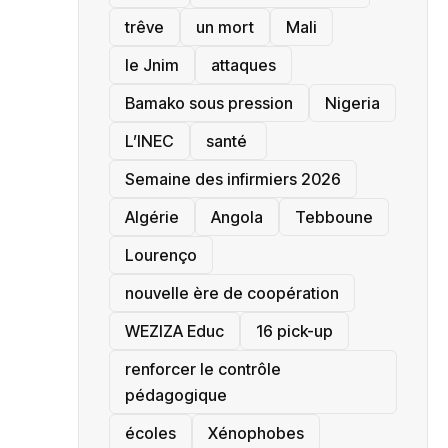
trêve
un mort
Mali
le Jnim
attaques
Bamako sous pression
‎Nigeria
L’INEC
santé ‎
Semaine des infirmiers 2026
‎Algérie
Angola
Tebboune
Lourenço
nouvelle ère de coopération
‎WEZIZA Educ
16 pick-up
renforcer le contrôle
pédagogique
écoles
‎Xénophobes