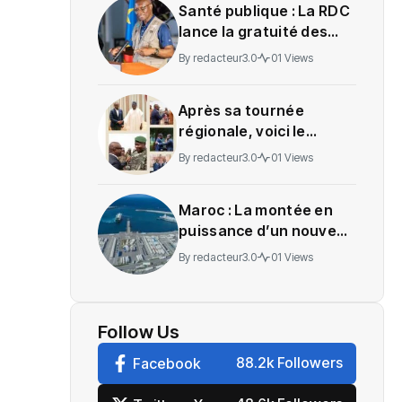
Santé publique : La RDC
lance la gratuité des
soins en Ituri
By
redacteur3.0
01 Views
Après sa tournée
régionale, voici le
message de Wadagni
By
redacteur3.0
01 Views
Maroc : La montée en
puissance d’un nouveau
centre névralgique de
By
redacteur3.0
01 Views
l’économie mondiale
Follow Us
88.2k Followers
Facebook