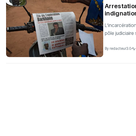
Arrestatio
indignatio
L’incarcératio
pôle judiciaire
By
redacteur3.0