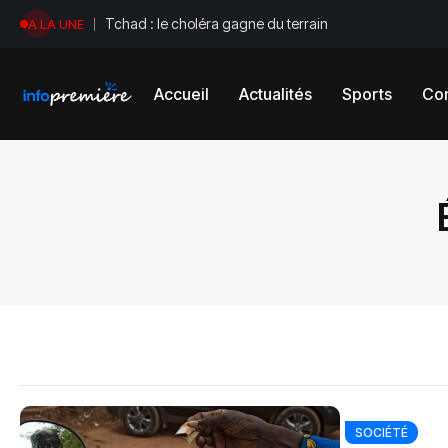
Tchad : le choléra gagne du terrain
A LA UNE
Accueil
Actualités
Sports
Con
SOCIÉTÉ