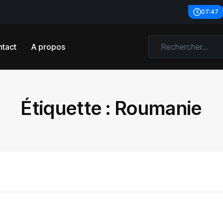
07:47
tact
A propos
Étiquette :
Roumanie