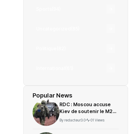
Sports
(94)
Uncategorized
(85)
Politique
(82)
International
(61)
Popular News
RDC : Moscou accuse
Kiev de soutenir le M23
sans preuves tangibles
By
redacteur3.0
01 Views