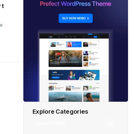
rt
de
Explore Categories
Société
(109)