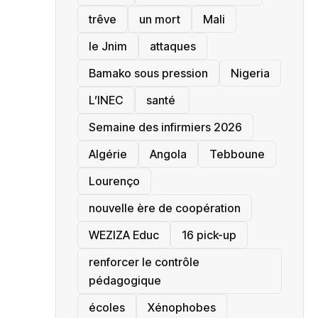
trêve
un mort
Mali
le Jnim
attaques
Bamako sous pression
‎Nigeria
L’INEC
santé ‎
Semaine des infirmiers 2026
‎Algérie
Angola
Tebboune
Lourenço
nouvelle ère de coopération
‎WEZIZA Educ
16 pick-up
renforcer le contrôle
pédagogique
écoles
‎Xénophobes