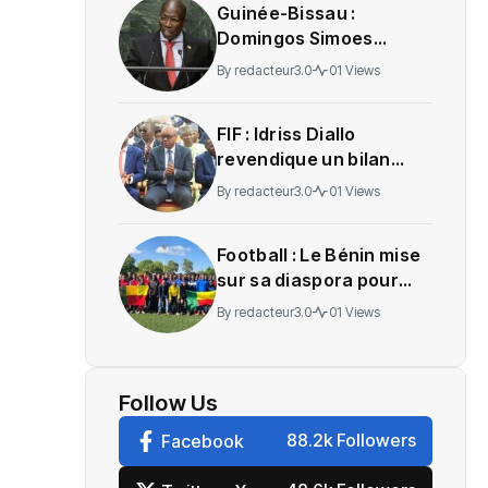
Guinée-Bissau :
Domingos Simoes
Pereira transféré au
By
redacteur3.0
01 Views
Portugal pour recevoir
des soins
‎FIF : Idriss Diallo
revendique un bilan
avant les élections
By
redacteur3.0
01 Views
Football : Le Bénin mise
sur sa diaspora pour
bâtir les futurs
By
redacteur3.0
01 Views
Guépards et Amazones
Follow Us
88.2k Followers
Facebook