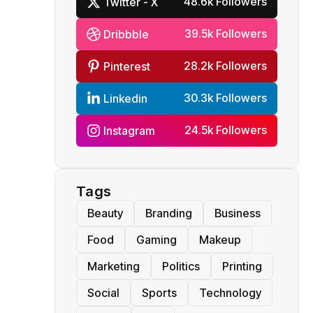
48.6k Followers
Twitter - X
39.5k Followers
Dribbble
28.2k Followers
Pinterest
30.3k Followers
Linkedin
24.5k Followers
Instagram
Tags
Beauty
Branding
Business
Food
Gaming
Makeup
Marketing
Politics
Printing
Social
Sports
Technology