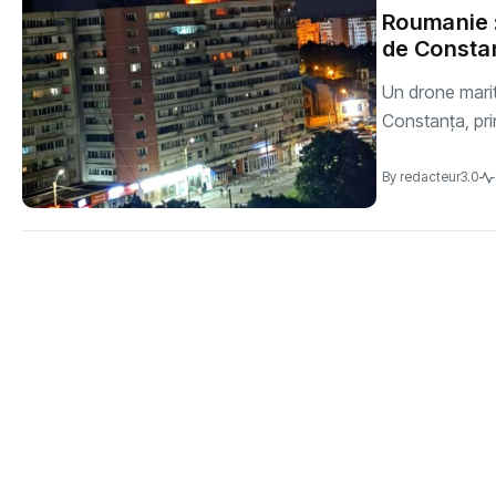
Roumanie :
de Consta
Un drone marit
Constanța, prin
By
redacteur3.0