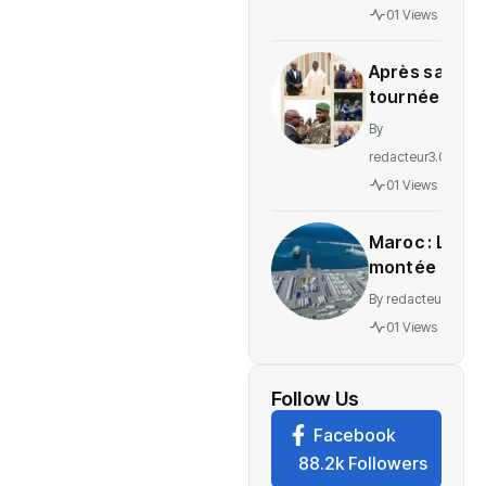
gratuité
01 Views
des
soins en
Après sa
Ituri
tournée
régionale,
By
voici le
redacteur3.0
message
01 Views
de
Wadagni
Maroc : La
montée en
puissance
By
redacteur3.0
d’un
01 Views
nouveau
centre
névralgique
Follow Us
de
Facebook
l’économie
88.2k Followers
mondiale