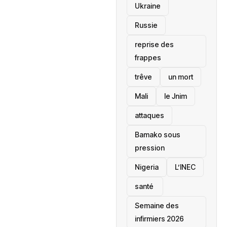
Ukraine
Russie
reprise des
frappes
trêve
un mort
Mali
le Jnim
attaques
Bamako sous
pression
‎Nigeria
L’INEC
santé ‎
Semaine des
infirmiers 2026