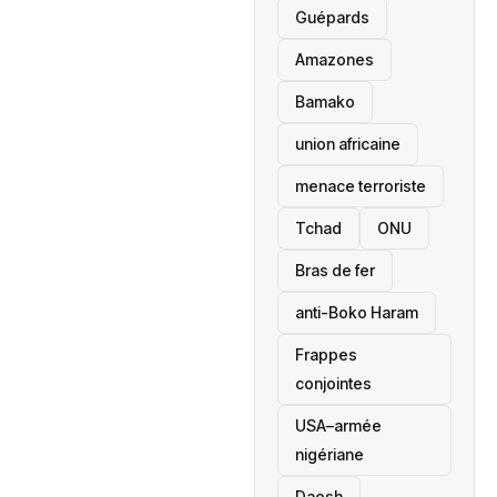
Guépards
Amazones
Bamako
union africaine
menace terroriste
‎Tchad
ONU
Bras de fer
anti-Boko Haram
Frappes
conjointes
USA–armée
nigériane
Daesh