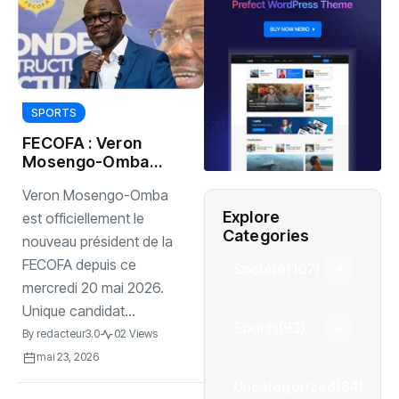
SPORTS
‎FECOFA : Veron
Mosengo-Omba
prend le pouvoir
‎Veron Mosengo-Omba
Explore
est officiellement le
Categories
nouveau président de la
FECOFA depuis ce
Société
(107)
mercredi 20 mai 2026.
Unique candidat...
Sports
(93)
By
redacteur3.0
02 Views
mai 23, 2026
Uncategorized
(84)