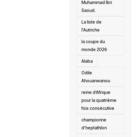
Muhammad Ibn
Saoud.
‎La liste de
l'Autriche
la coupe du
monde 2026
Alaba
Odile
Ahouanwanou
reine d’Afrique
pour la quatrième
fois consécutive
championne
d’heptathlon