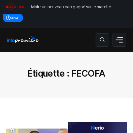
Mali : un nouveau pari gagné sur le marché
A LA UNE
régional
02:31
Étiquette :
‎FECOFA