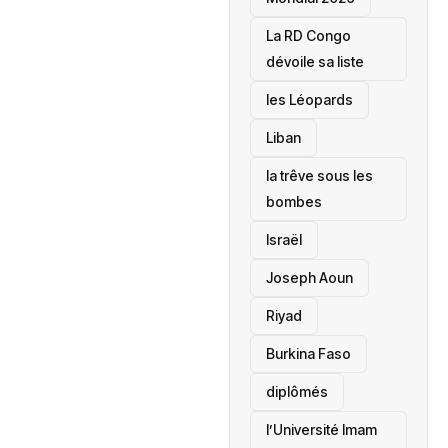
La RD Congo
dévoile sa liste
les Léopards
‎Liban
la trêve sous les
bombes
Israël
Joseph Aoun
Riyad
Burkina Faso
diplômés
l’Université Imam