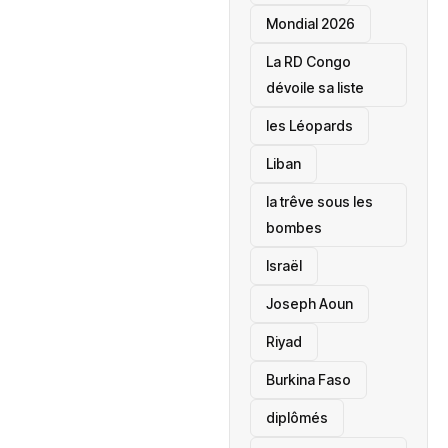
Mondial 2026
La RD Congo
dévoile sa liste
les Léopards
‎Liban
la trêve sous les
bombes
Israël
Joseph Aoun
Riyad
Burkina Faso
diplômés