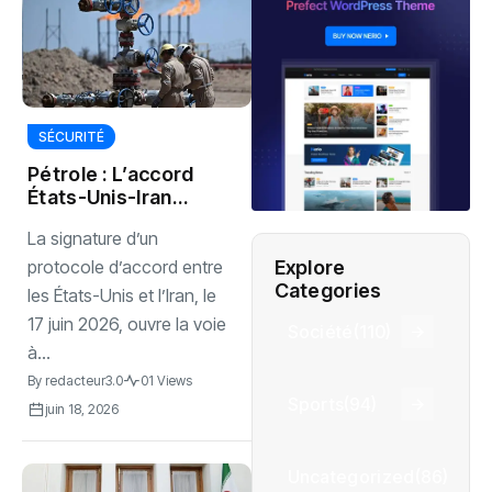
SÉCURITÉ
Pétrole : L’accord
États-Unis-Iran
pourrait faire
La signature d’un
baisser les prix du
brut
Explore
protocole d’accord entre
Categories
les États-Unis et l’Iran, le
17 juin 2026, ouvre la voie
Société
(110)
à...
By
redacteur3.0
01 Views
Sports
(94)
juin 18, 2026
Uncategorized
(86)