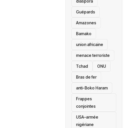
diaspora
Guépards
Amazones
Bamako
union africaine
menace terroriste
‎Tchad
ONU
Bras de fer
anti-Boko Haram
Frappes
conjointes
USA–armée
nigériane