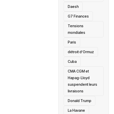
Daesh
‎G7 Finances
Tensions
mondiales
Paris
détroit d’Ormuz
‎Cuba
CMA CGM et
Hapag-Lloyd
suspendent leurs
livraisons
Donald Trump
La Havane