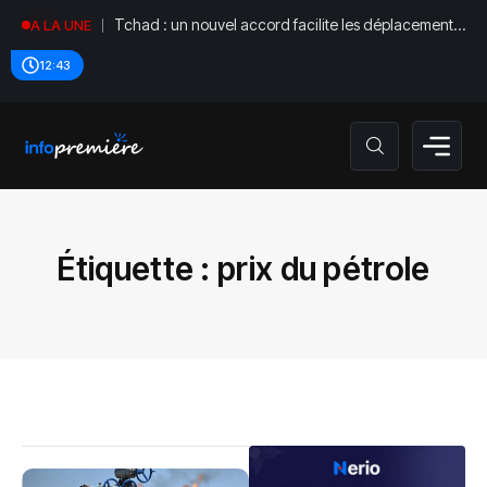
Tchad : un nouvel accord facilite les déplacements
A LA UNE
diplomatiques
12:43
Étiquette :
prix du pétrole