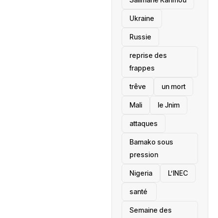
Ukraine
Russie
reprise des
frappes
trêve
un mort
Mali
le Jnim
attaques
Bamako sous
pression
‎Nigeria
L’INEC
santé ‎
Semaine des