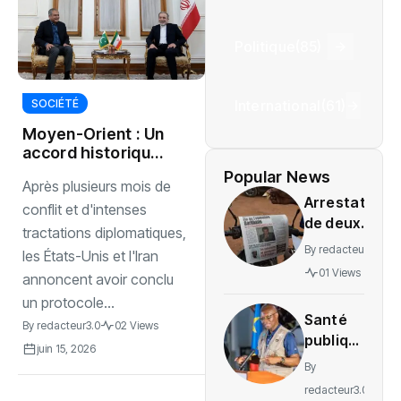
Politique
(85)
International
(61)
SOCIÉTÉ
Moyen-Orient : Un
accord historique
relance l’espoir de
Popular News
Après plusieurs mois de
paix
Arrestation
conflit et d'intenses
de deux
tractations diplomatiques,
journalistes
By
redacteur3.0
les États-Unis et l'Iran
au Mali
01 Views
annoncent avoir conclu
provoque
un protocole...
une
Santé
indignation
By
redacteur3.0
02 Views
publique
juin 15, 2026
: La RDC
By
lance la
redacteur3.0