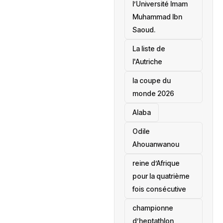
l’Université Imam
Muhammad Ibn
Saoud.
‎La liste de
l'Autriche
la coupe du
monde 2026
Alaba
Odile
Ahouanwanou
reine d’Afrique
pour la quatrième
fois consécutive
championne
d’heptathlon