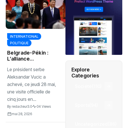
INTERNATIONAL
POLITIQUE
Belgrade-Pékin :
L’alliance
renforcée
Explore
‎Le président serbe
Categories
Aleksandar Vucic a
achevé, ce jeudi 28 mai,
Société
(110)
une visite officielle de
cinq jours en...
Sports
(94)
By
redacteur3.0
04 Views
mai 28, 2026
Uncategorized
(86)