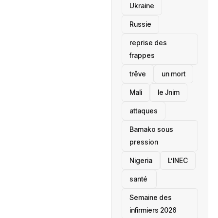
Ukraine
Russie
reprise des
frappes
trêve
un mort
Mali
le Jnim
attaques
Bamako sous
pression
‎Nigeria
L’INEC
santé ‎
Semaine des
infirmiers 2026