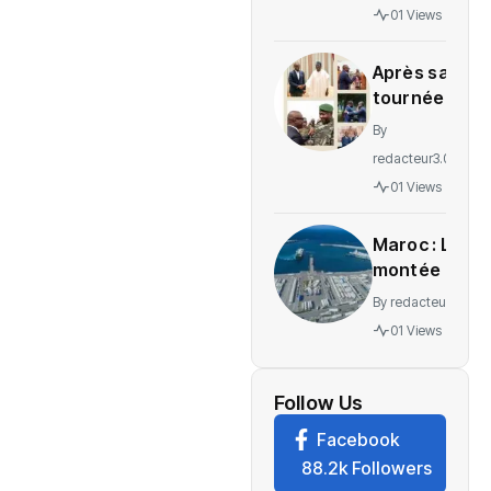
gratuité
01 Views
des
soins en
Après sa
Ituri
tournée
régionale,
By
voici le
redacteur3.0
message
01 Views
de
Wadagni
Maroc : La
montée en
puissance
By
redacteur3.0
d’un
01 Views
nouveau
centre
névralgique
Follow Us
de
Facebook
l’économie
88.2k Followers
mondiale