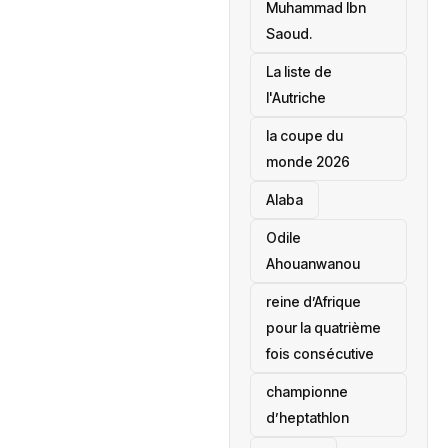
Muhammad Ibn
Saoud.
‎La liste de
l'Autriche
la coupe du
monde 2026
Alaba
Odile
Ahouanwanou
reine d’Afrique
pour la quatrième
fois consécutive
championne
d’heptathlon