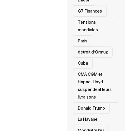
‎G7 Finances
Tensions
mondiales
Paris
détroit d’Ormuz
‎Cuba
CMA CGM et
Hapag-Lloyd
suspendent leurs
livraisons
Donald Trump
La Havane
Mondial 2026