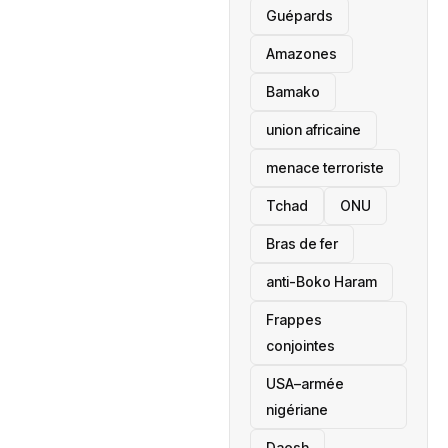
Guépards
Amazones
Bamako
union africaine
menace terroriste
‎Tchad
ONU
Bras de fer
anti-Boko Haram
Frappes
conjointes
USA–armée
nigériane
Daesh