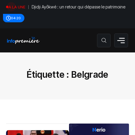
Djidji Ayôkwé : un retour qui dépasse le patrimoine
A LA UNE
04:20
Étiquette :
Belgrade