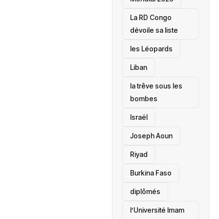
La RD Congo
dévoile sa liste
les Léopards
‎Liban
la trêve sous les
bombes
Israël
Joseph Aoun
Riyad
Burkina Faso
diplômés
l’Université Imam