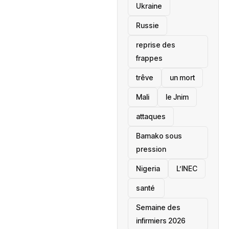
Ukraine
Russie
reprise des
frappes
trêve
un mort
Mali
le Jnim
attaques
Bamako sous
pression
‎Nigeria
L’INEC
santé ‎
Semaine des
infirmiers 2026