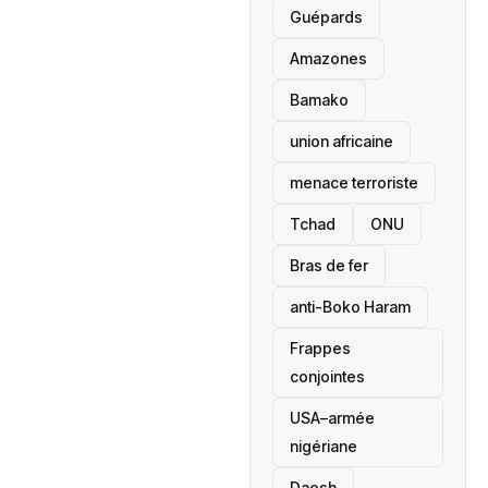
Guépards
Amazones
Bamako
union africaine
menace terroriste
‎Tchad
ONU
Bras de fer
anti-Boko Haram
Frappes
conjointes
USA–armée
nigériane
Daesh