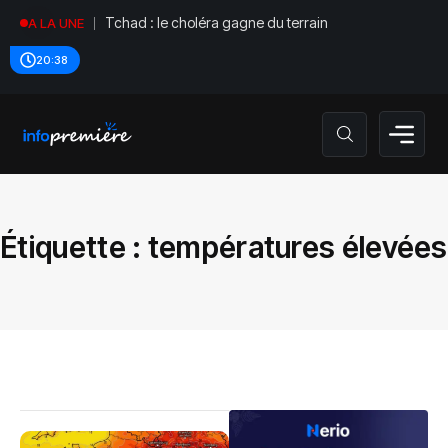
Tchad : le choléra gagne du terrain
A LA UNE
20:39
Étiquette :
températures élevées