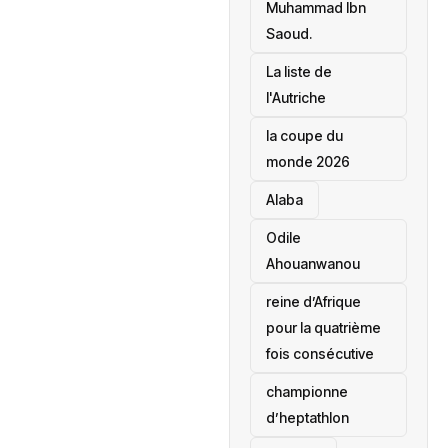
Muhammad Ibn
Saoud.
‎La liste de
l'Autriche
la coupe du
monde 2026
Alaba
Odile
Ahouanwanou
reine d’Afrique
pour la quatrième
fois consécutive
championne
d’heptathlon