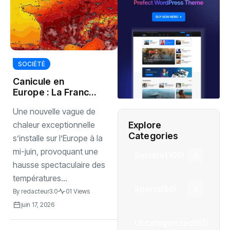
SOCIÉTÉ
Canicule en
Europe : La France
au cœur d’une
Une nouvelle vague de
vague de chaleur
Explore
chaleur exceptionnelle
Categories
s’installe sur l’Europe à la
mi-juin, provoquant une
Société
(109)
hausse spectaculaire des
températures...
Sports
(94)
By
redacteur3.0
01 Views
juin 17, 2026
Uncategorized
(85)