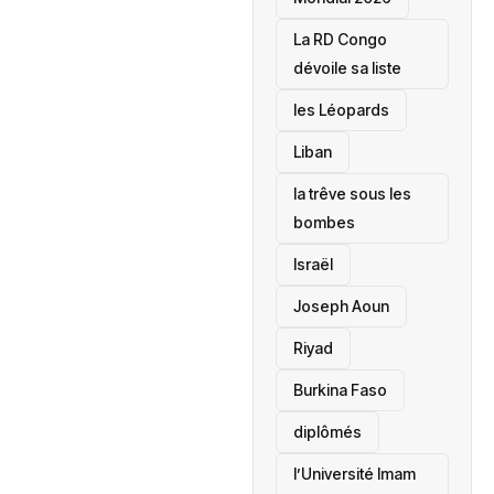
La RD Congo
dévoile sa liste
les Léopards
‎Liban
la trêve sous les
bombes
Israël
Joseph Aoun
Riyad
Burkina Faso
diplômés
l’Université Imam