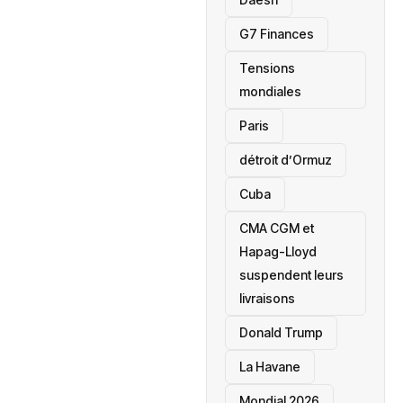
‎G7 Finances
Tensions
mondiales
Paris
détroit d’Ormuz
‎Cuba
CMA CGM et
Hapag-Lloyd
suspendent leurs
livraisons
Donald Trump
La Havane
Mondial 2026