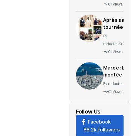
gratuité
01 Views
des
soins en
Après sa
Ituri
tournée
régionale,
By
voici le
redacteur3.0
message
01 Views
de
Wadagni
Maroc : La
montée en
puissance
By
redacteur3.0
d’un
01 Views
nouveau
centre
névralgique
Follow Us
de
Facebook
l’économie
88.2k Followers
mondiale