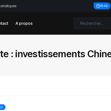
plomatiques
15:49
tact
A propos
te :
investissements Chin
ED