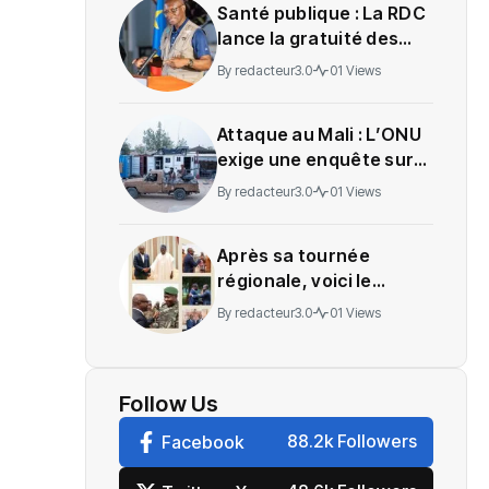
Santé publique : La RDC
lance la gratuité des
soins en Ituri
By
redacteur3.0
01 Views
Attaque au Mali : L’ONU
exige une enquête sur
des soldats tués
By
redacteur3.0
01 Views
Après sa tournée
régionale, voici le
message de Wadagni
By
redacteur3.0
01 Views
Follow Us
88.2k Followers
Facebook