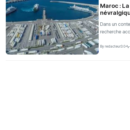
Maroc : L
névralgiq
Dans un conte
recherche accr
By
redacteur3.0