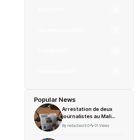
Sports
(94)
Uncategorized
(86)
Politique
(85)
International
(61)
Popular News
Arrestation de deux
journalistes au Mali
provoque une
By
redacteur3.0
01 Views
indignation