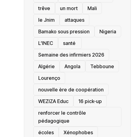
trêve
un mort
Mali
le Jnim
attaques
Bamako sous pression
‎Nigeria
L’INEC
santé ‎
Semaine des infirmiers 2026
‎Algérie
Angola
Tebboune
Lourenço
nouvelle ère de coopération
‎WEZIZA Educ
16 pick-up
renforcer le contrôle
pédagogique
écoles
‎Xénophobes