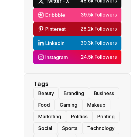
48.6k Followers
Twitter - X
39.5k Followers
Dribbble
28.2k Followers
Pinterest
30.3k Followers
Linkedin
24.5k Followers
Instagram
Tags
Beauty
Branding
Business
Food
Gaming
Makeup
Marketing
Politics
Printing
Social
Sports
Technology