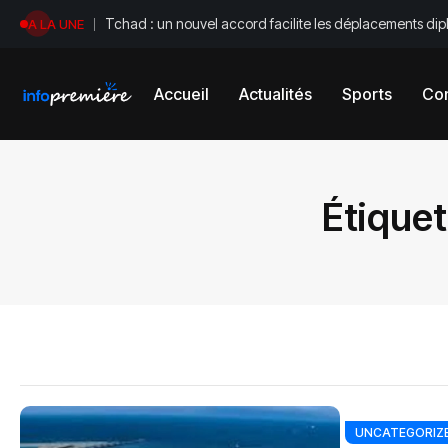
Tchad : un nouvel accord facilite les déplacements di
A LA UNE
Accueil
Actualités
Sports
Con
Étiquet
UNCATEGORIZ