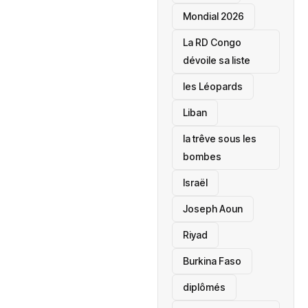
Mondial 2026
La RD Congo
dévoile sa liste
les Léopards
‎Liban
la trêve sous les
bombes
Israël
Joseph Aoun
Riyad
Burkina Faso
diplômés