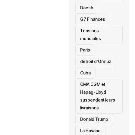
Daesh
‎G7 Finances
Tensions
mondiales
Paris
détroit d’Ormuz
‎Cuba
CMA CGM et
Hapag-Lloyd
suspendent leurs
livraisons
Donald Trump
La Havane