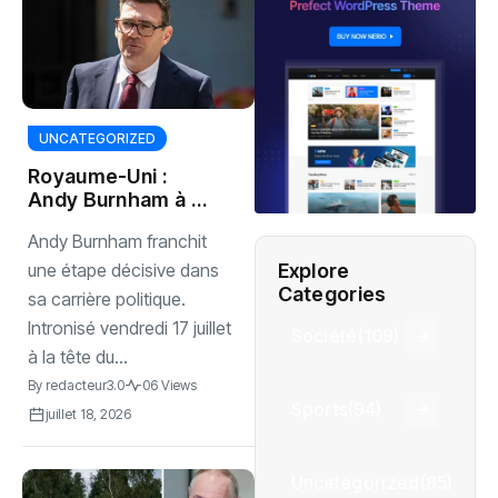
UNCATEGORIZED
Royaume-Uni :
Andy Burnham à la
tête du Parti
Andy Burnham franchit
travailliste
britannique
Explore
une étape décisive dans
Categories
sa carrière politique.
Intronisé vendredi 17 juillet
Société
(109)
à la tête du...
By
redacteur3.0
06 Views
Sports
(94)
juillet 18, 2026
Uncategorized
(85)