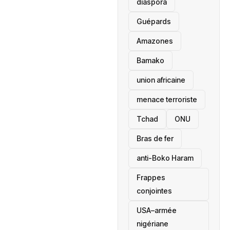
diaspora
Guépards
Amazones
Bamako
union africaine
menace terroriste
‎Tchad
ONU
Bras de fer
anti-Boko Haram
Frappes
conjointes
USA–armée
nigériane