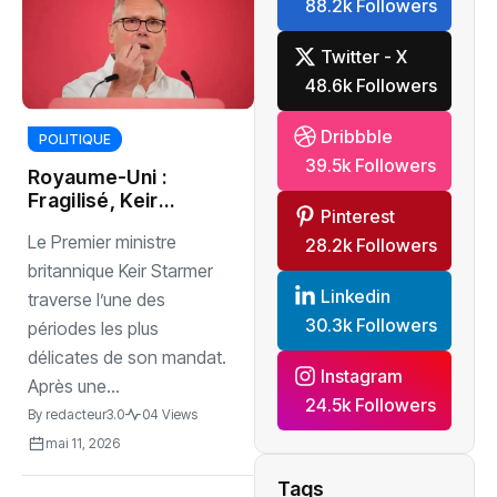
88.2k Followers
Twitter - X
48.6k Followers
Dribbble
POLITIQUE
39.5k Followers
‎Royaume-Uni :
Fragilisé, Keir
Pinterest
Starmer refuse de
Le Premier ministre
28.2k Followers
quitter le pouvoir
britannique Keir Starmer
Linkedin
traverse l’une des
30.3k Followers
périodes les plus
délicates de son mandat.
Instagram
Après une...
24.5k Followers
By
redacteur3.0
04 Views
mai 11, 2026
Tags