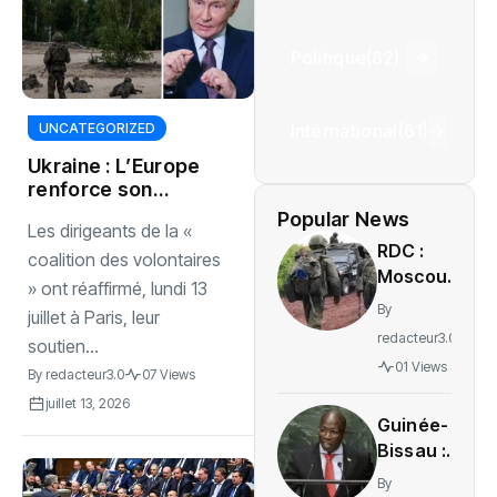
Politique
(82)
International
(61)
UNCATEGORIZED
Ukraine : L’Europe
renforce son
soutien militaire
Popular News
Les dirigeants de la «
malgré les
RDC :
critiques russes
coalition des volontaires
Moscou
persistantes
» ont réaffirmé, lundi 13
accuse
By
juillet à Paris, leur
Kiev de
redacteur3.0
soutien...
soutenir
01 Views
By
redacteur3.0
07 Views
le M23
sans
juillet 13, 2026
Guinée-
preuves
Bissau :
tangibles
Domingos
By