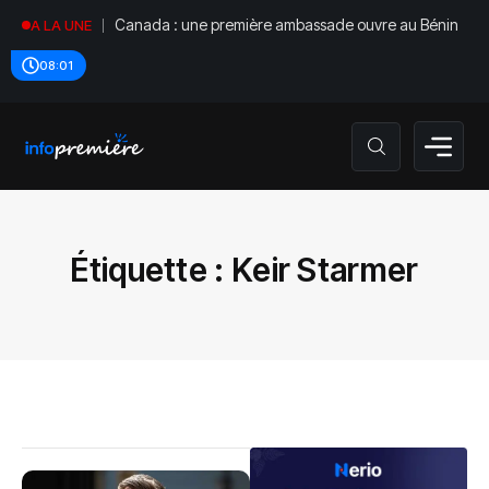
Canada : une première ambassade ouvre au Bénin
A LA UNE
08:01
Étiquette :
Keir Starmer