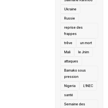
Ukraine
Russie
reprise des
frappes
trêve
un mort
Mali
le Jnim
attaques
Bamako sous
pression
‎Nigeria
L’INEC
santé ‎
Semaine des