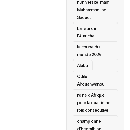
l’Université Imam
Muhammad Ibn
Saoud.
‎La liste de
l'Autriche
la coupe du
monde 2026
Alaba
Odile
Ahouanwanou
reine d’Afrique
pour la quatrième
fois consécutive
championne
d’heptathlon