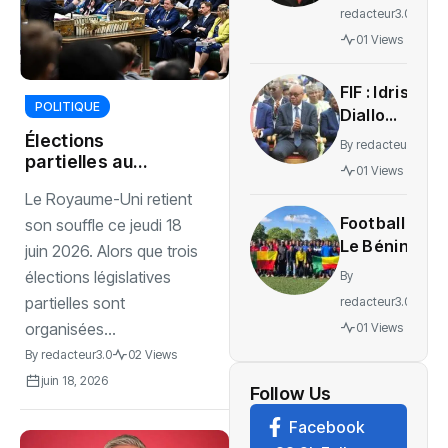
Simoes
redacteur3.0
Pereira
01 Views
transféré
au
‎FIF : Idriss
Portugal
POLITIQUE
Diallo
pour
revendique
Élections
recevoir
By
redacteur3.0
un bilan
partielles au
des soins
01 Views
Royaume-Uni, test
avant les
Le Royaume-Uni retient
crucial pour Keir
élections
Football :
Starmer
son souffle ce jeudi 18
Le Bénin
juin 2026. Alors que trois
mise sur
élections législatives
By
sa
partielles sont
redacteur3.0
diaspora
organisées...
01 Views
pour bâtir
By
redacteur3.0
02 Views
les futurs
juin 18, 2026
Guépards
Follow Us
et
Facebook
Amazones