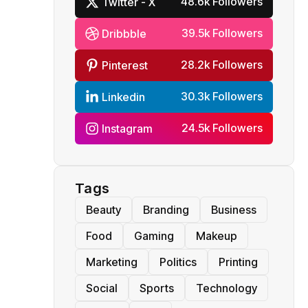
48.6k Followers
Twitter - X
39.5k Followers
Dribbble
28.2k Followers
Pinterest
30.3k Followers
Linkedin
24.5k Followers
Instagram
Tags
Beauty
Branding
Business
Food
Gaming
Makeup
Marketing
Politics
Printing
Social
Sports
Technology