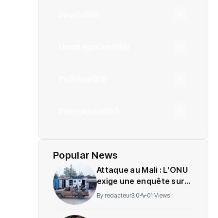
Sports
(94)
Uncategorized
(86)
Politique
(85)
International
(61)
Popular News
Attaque au Mali : L’ONU
exige une enquête sur
des soldats tués
By
redacteur3.0
01 Views