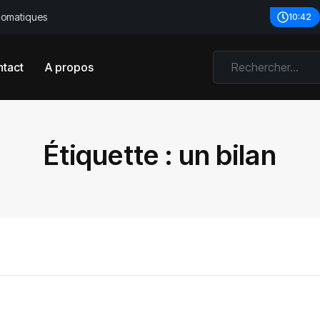
plomatiques
10:42
tact
A propos
Étiquette :
un bilan