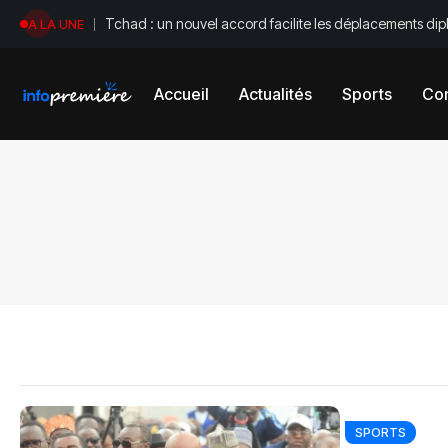
Tchad : un nouvel accord facilite les déplacements di
A LA UNE
Accueil
Actualités
Sports
Con
SPORTS