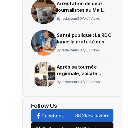
Arrestation de deux
journalistes au Mali
provoque une
By
redacteur3.0
01 Views
indignation
Santé publique : La RDC
lance la gratuité des
soins en Ituri
By
redacteur3.0
01 Views
Après sa tournée
régionale, voici le
message de Wadagni
By
redacteur3.0
01 Views
Follow Us
88.2k Followers
Facebook