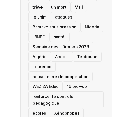
trêve
un mort
Mali
le Jnim
attaques
Bamako sous pression
‎Nigeria
L’INEC
santé ‎
Semaine des infirmiers 2026
‎Algérie
Angola
Tebboune
Lourenço
nouvelle ère de coopération
‎WEZIZA Educ
16 pick-up
renforcer le contrôle
pédagogique
écoles
‎Xénophobes