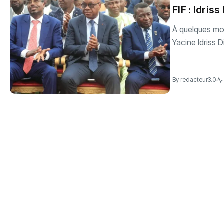
‎FIF : Idri
‎À quelques mo
Yacine Idriss 
By
redacteur3.0