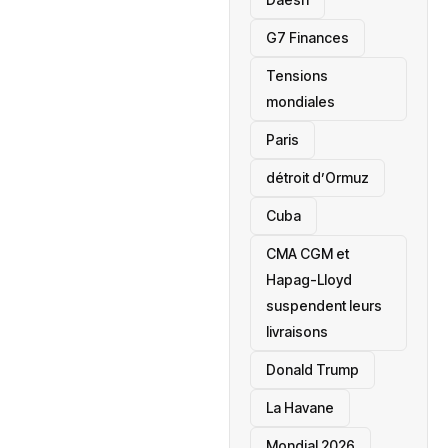
‎G7 Finances
Tensions
mondiales
Paris
détroit d’Ormuz
‎Cuba
CMA CGM et
Hapag-Lloyd
suspendent leurs
livraisons
Donald Trump
La Havane
Mondial 2026