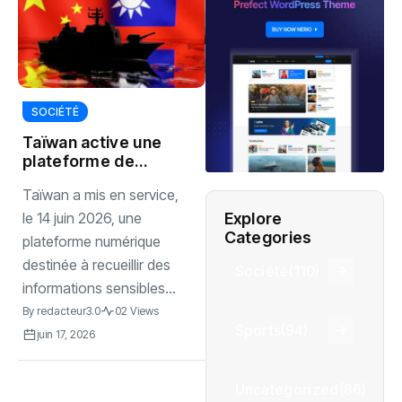
SOCIÉTÉ
Taïwan active une
plateforme de
renseignement
Taïwan a mis en service,
visant la Chine
Explore
le 14 juin 2026, une
Categories
plateforme numérique
destinée à recueillir des
Société
(110)
informations sensibles...
By
redacteur3.0
02 Views
Sports
(94)
juin 17, 2026
Uncategorized
(86)