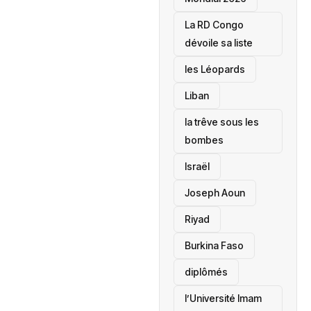
La RD Congo
dévoile sa liste
les Léopards
‎Liban
la trêve sous les
bombes
Israël
Joseph Aoun
Riyad
Burkina Faso
diplômés
l’Université Imam