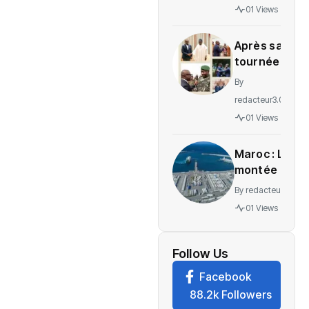
gratuité
01 Views
des
soins en
Après sa
Ituri
tournée
régionale,
By
voici le
redacteur3.0
message
01 Views
de
Wadagni
Maroc : La
montée en
puissance
By
redacteur3.0
d’un
01 Views
nouveau
centre
névralgique
Follow Us
de
Facebook
l’économie
88.2k Followers
mondiale