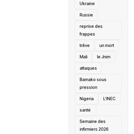
Ukraine
Russie
reprise des
frappes
trêve
un mort
Mali
le Jnim
attaques
Bamako sous
pression
‎Nigeria
L’INEC
santé ‎
Semaine des
infirmiers 2026