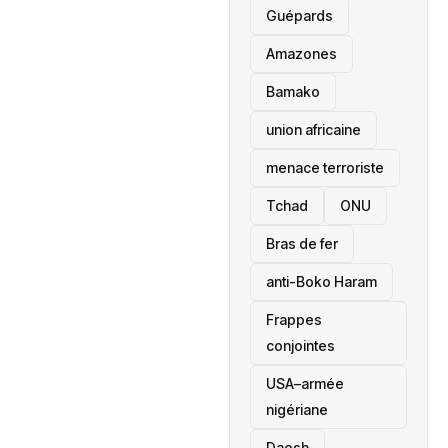
Guépards
Amazones
Bamako
union africaine
menace terroriste
‎Tchad
ONU
Bras de fer
anti-Boko Haram
Frappes
conjointes
USA–armée
nigériane
Daesh