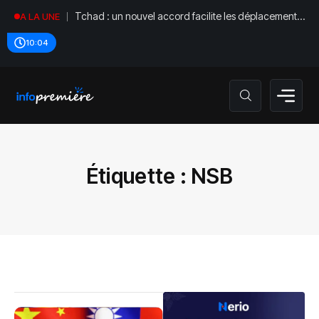
Tchad : un nouvel accord facilite les déplacements
A LA UNE
diplomatiques
10:04
Étiquette :
NSB