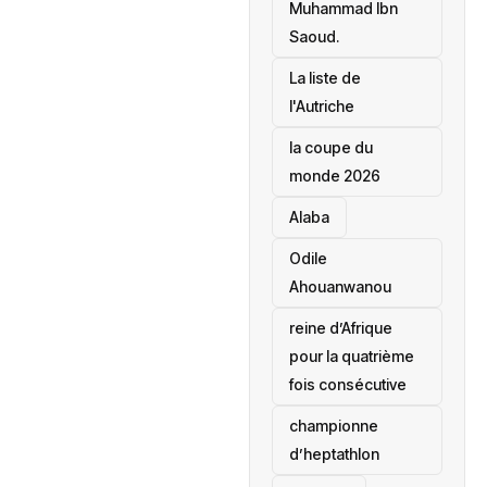
Muhammad Ibn
Saoud.
‎La liste de
l'Autriche
la coupe du
monde 2026
Alaba
Odile
Ahouanwanou
reine d’Afrique
pour la quatrième
fois consécutive
championne
d’heptathlon