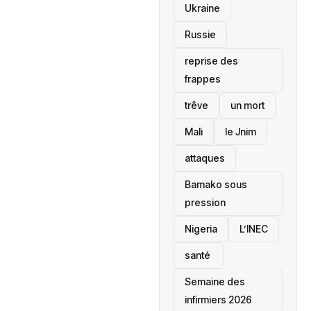
Ukraine
Russie
reprise des
frappes
trêve
un mort
Mali
le Jnim
attaques
Bamako sous
pression
‎Nigeria
L’INEC
santé ‎
Semaine des
infirmiers 2026