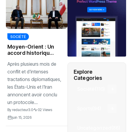
SOCIÉTÉ
Moyen-Orient : Un
accord historique
relance l’espoir de
Après plusieurs mois de
paix
Explore
conflit et d'intenses
Categories
tractations diplomatiques,
les États-Unis et l'Iran
Société
(110)
annoncent avoir conclu
un protocole...
Sports
(94)
By
redacteur3.0
02 Views
juin 15, 2026
Uncategorized
(86)