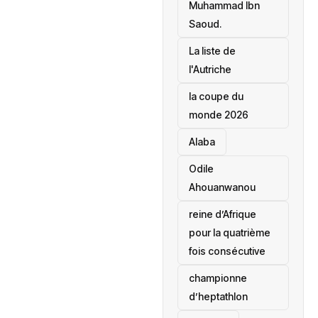
Muhammad Ibn
Saoud.
‎La liste de
l'Autriche
la coupe du
monde 2026
Alaba
Odile
Ahouanwanou
reine d’Afrique
pour la quatrième
fois consécutive
championne
d’heptathlon