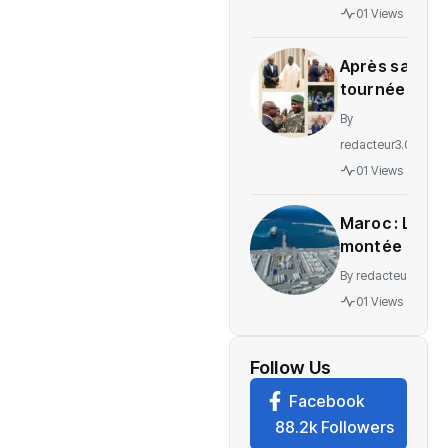
gratuité
01 Views
des
soins en
Après sa
Ituri
tournée
régionale,
By
voici le
redacteur3.0
message
01 Views
de
Wadagni
Maroc : La
montée en
puissance
By
redacteur3.0
d’un
01 Views
nouveau
centre
névralgique
Follow Us
de
Facebook
l’économie
88.2k Followers
mondiale