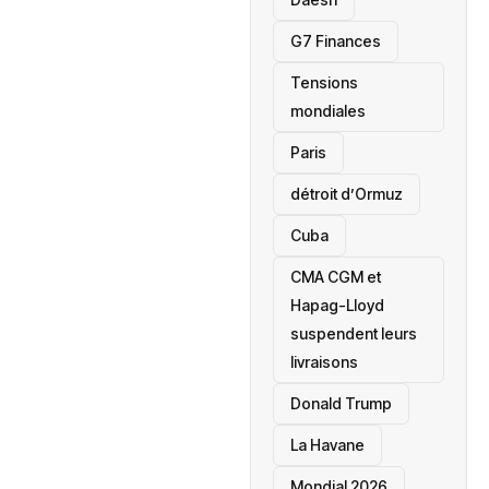
‎G7 Finances
Tensions
mondiales
Paris
détroit d’Ormuz
‎Cuba
CMA CGM et
Hapag-Lloyd
suspendent leurs
livraisons
Donald Trump
La Havane
Mondial 2026