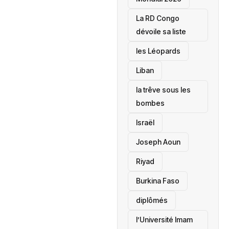
La RD Congo
dévoile sa liste
les Léopards
‎Liban
la trêve sous les
bombes
Israël
Joseph Aoun
Riyad
Burkina Faso
diplômés
l’Université Imam