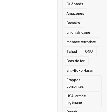
Guépards
Amazones
Bamako
union africaine
menace terroriste
‎Tchad
ONU
Bras de fer
anti-Boko Haram
Frappes
conjointes
USA–armée
nigériane
Daesh