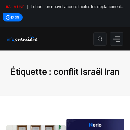
Tchad : un nouvel accord facilite les déplacements
A LA UNE
diplomatiques
13:05
Étiquette :
conflit Israël Iran