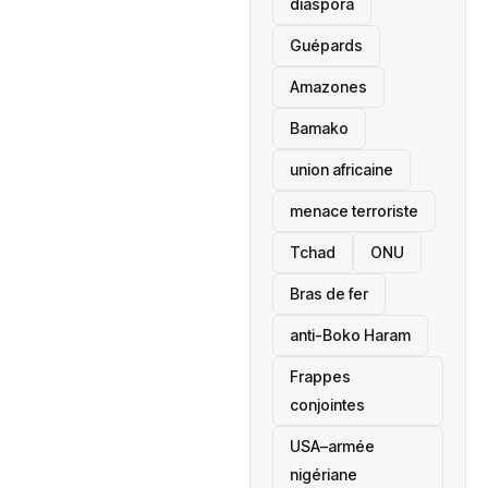
diaspora
Guépards
Amazones
Bamako
union africaine
menace terroriste
‎Tchad
ONU
Bras de fer
anti-Boko Haram
Frappes
conjointes
USA–armée
nigériane