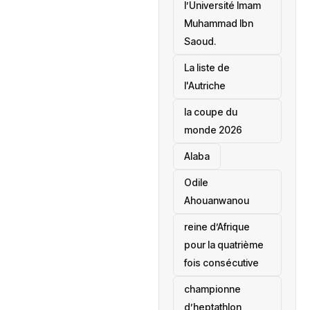
l’Université Imam
Muhammad Ibn
Saoud.
‎La liste de
l'Autriche
la coupe du
monde 2026
Alaba
Odile
Ahouanwanou
reine d’Afrique
pour la quatrième
fois consécutive
championne
d’heptathlon