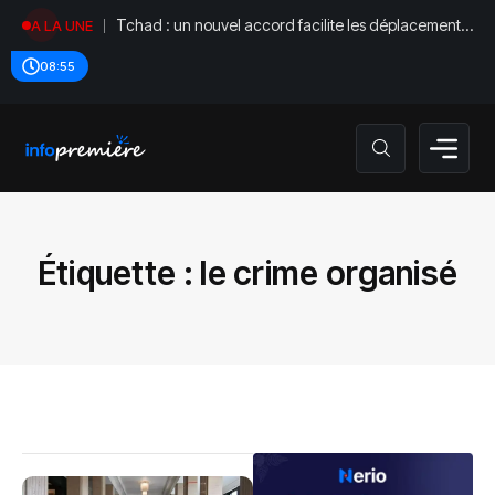
Tchad : un nouvel accord facilite les déplacements
A LA UNE
diplomatiques
08:55
Étiquette :
le crime organisé