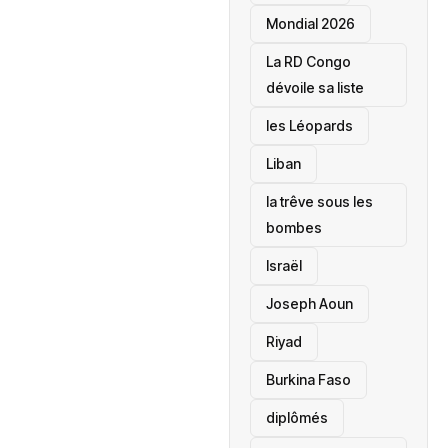
Mondial 2026
La RD Congo
dévoile sa liste
les Léopards
‎Liban
la trêve sous les
bombes
Israël
Joseph Aoun
Riyad
Burkina Faso
diplômés