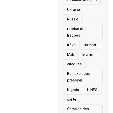
Ukraine
Russie
reprise des
frappes
trêve
un mort
Mali
le Jnim
attaques
Bamako sous
pression
‎Nigeria
L’INEC
santé ‎
Semaine des