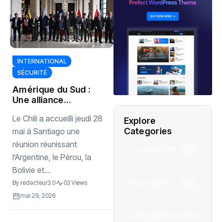
INTERNATIONAL
SÉCURITÉ
‎Amérique du Sud :
Une alliance
contre le crime
‎Le Chili a accueilli jeudi 28
Explore
organisé
Categories
mai à Santiago une
réunion réunissant
Société
(110)
l’Argentine, le Pérou, la
Bolivie et...
Sports
(94)
By
redacteur3.0
03 Views
mai 29, 2026
Uncategorized
(86)