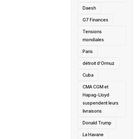
Daesh
‎G7 Finances
Tensions
mondiales
Paris
détroit d’Ormuz
‎Cuba
CMA CGM et
Hapag-Lloyd
suspendent leurs
livraisons
Donald Trump
La Havane