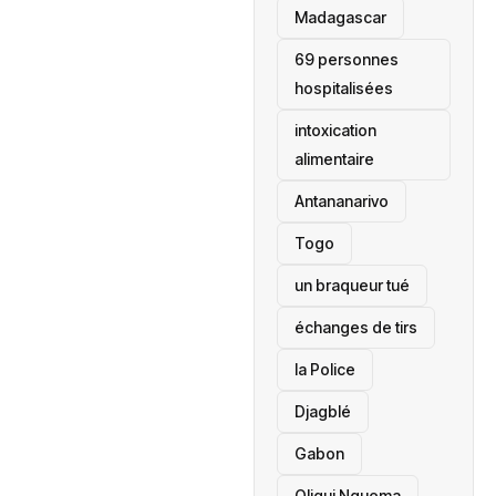
‎Madagascar
69 personnes
hospitalisées
intoxication
alimentaire
Antananarivo
‎Togo
un braqueur tué
échanges de tirs
la Police
Djagblé
Gabon
Oligui Nguema