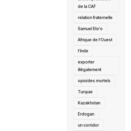
de la CAF
relation fraternelle
Samuel Eto’o
Afrique de l’Ouest
l’Inde
exporter
illégalement
opioïdes mortels
‎Turquie
Kazakhstan
Erdogan
un corridor