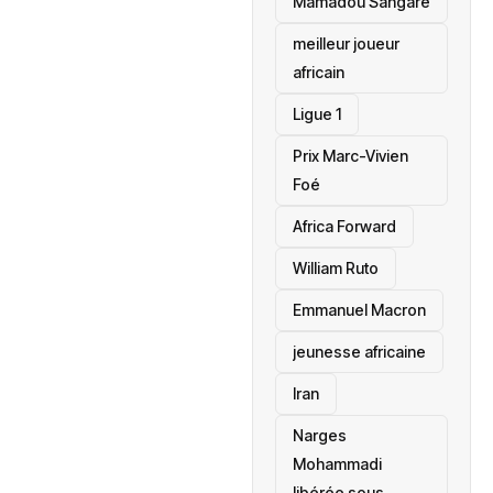
Mamadou Sangaré
meilleur joueur
africain
Ligue 1
Prix Marc-Vivien
Foé
‎Africa Forward
William Ruto
Emmanuel Macron
jeunesse africaine
‎Iran
Narges
Mohammadi
libérée sous