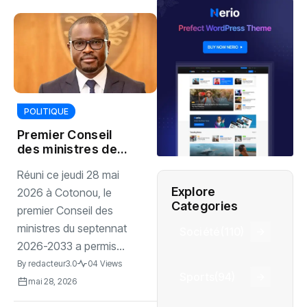
POLITIQUE
‎Premier Conseil
des ministres de
Wadagni : Voici les
‎Réuni ce jeudi 28 mai
grandes décisions
Explore
prises
2026 à Cotonou, le
Categories
premier Conseil des
ministres du septennat
Société
(110)
2026-2033 a permis...
By
redacteur3.0
04 Views
Sports
(94)
mai 28, 2026