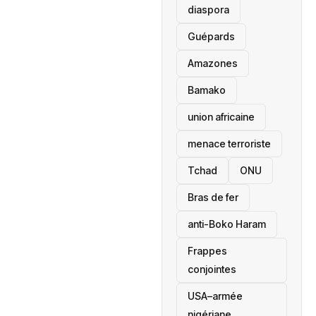
diaspora
Guépards
Amazones
Bamako
union africaine
menace terroriste
‎Tchad
ONU
Bras de fer
anti-Boko Haram
Frappes
conjointes
USA–armée
nigériane