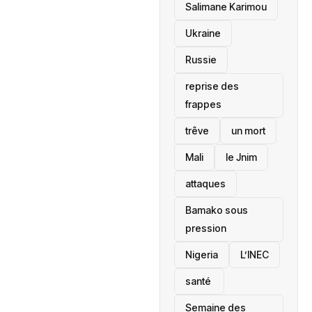
Salimane Karimou
Ukraine
Russie
reprise des
frappes
trêve
un mort
Mali
le Jnim
attaques
Bamako sous
pression
‎Nigeria
L’INEC
santé ‎
Semaine des