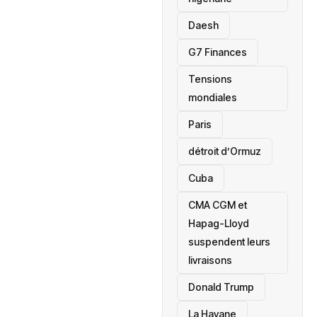
Daesh
‎G7 Finances
Tensions
mondiales
Paris
détroit d’Ormuz
‎Cuba
CMA CGM et
Hapag-Lloyd
suspendent leurs
livraisons
Donald Trump
La Havane