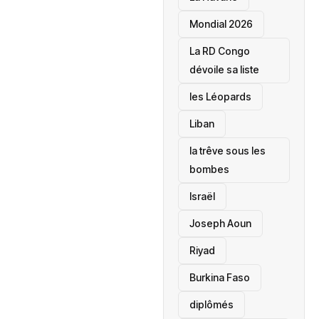
Mondial 2026
La RD Congo
dévoile sa liste
les Léopards
‎Liban
la trêve sous les
bombes
Israël
Joseph Aoun
Riyad
Burkina Faso
diplômés