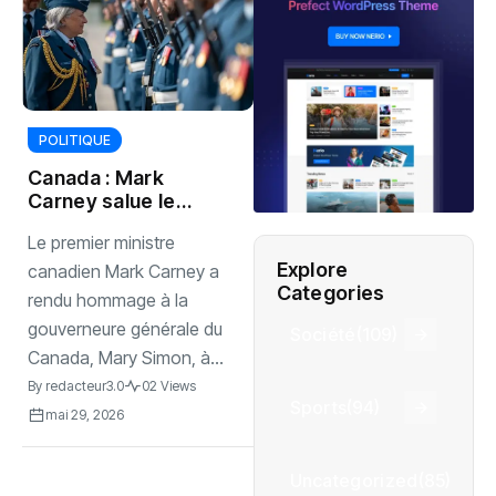
POLITIQUE
Canada : Mark
Carney salue le
parcours
‎Le premier ministre
historique de
Explore
Mary Simon
canadien Mark Carney a
Categories
rendu hommage à la
gouverneure générale du
Société
(109)
Canada, Mary Simon, à...
By
redacteur3.0
02 Views
Sports
(94)
mai 29, 2026
Uncategorized
(85)