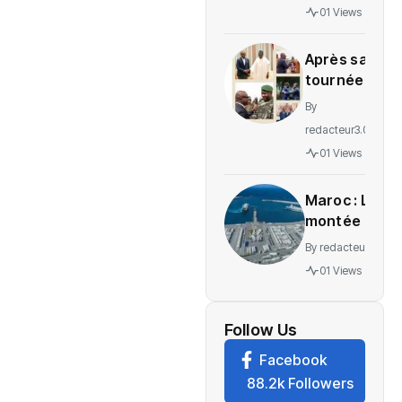
gratuité
01 Views
des
soins en
Après sa
Ituri
tournée
régionale,
By
voici le
redacteur3.0
message
01 Views
de
Wadagni
Maroc : La
montée en
puissance
By
redacteur3.0
d’un
01 Views
nouveau
centre
névralgique
Follow Us
de
Facebook
l’économie
88.2k Followers
mondiale