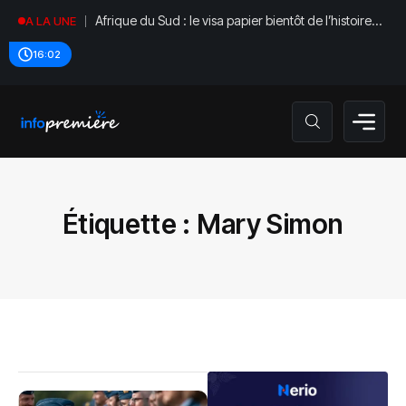
Afrique du Sud : le visa papier bientôt de l’histoire
A LA UNE
ancienne
16:02
Étiquette :
Mary Simon