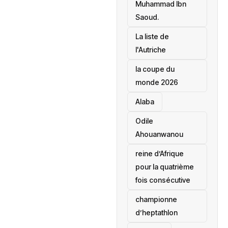
Muhammad Ibn
Saoud.
‎La liste de
l'Autriche
la coupe du
monde 2026
Alaba
Odile
Ahouanwanou
reine d’Afrique
pour la quatrième
fois consécutive
championne
d’heptathlon