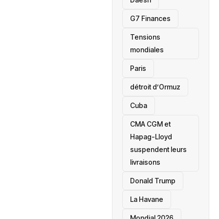
‎G7 Finances
Tensions
mondiales
Paris
détroit d’Ormuz
‎Cuba
CMA CGM et
Hapag-Lloyd
suspendent leurs
livraisons
Donald Trump
La Havane
Mondial 2026