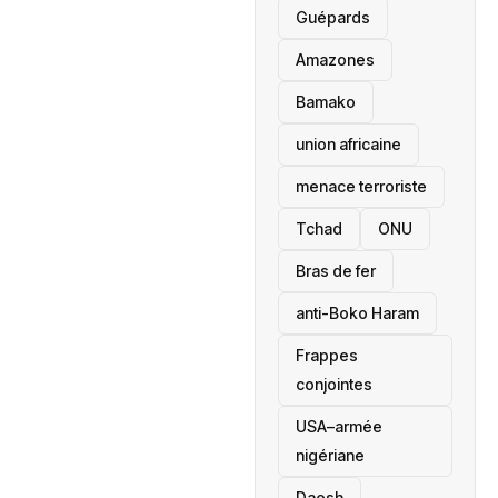
Guépards
Amazones
Bamako
union africaine
menace terroriste
‎Tchad
ONU
Bras de fer
anti-Boko Haram
Frappes
conjointes
USA–armée
nigériane
Daesh