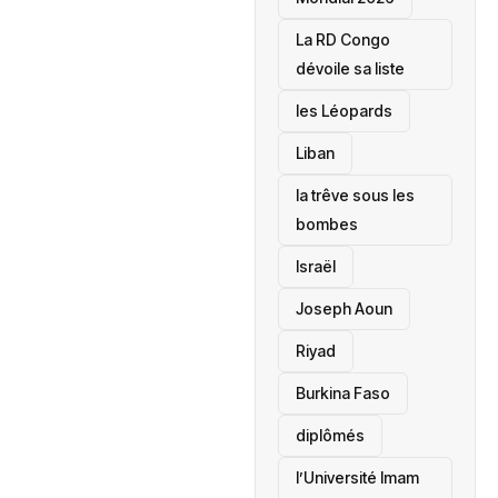
La RD Congo
dévoile sa liste
les Léopards
‎Liban
la trêve sous les
bombes
Israël
Joseph Aoun
Riyad
Burkina Faso
diplômés
l’Université Imam