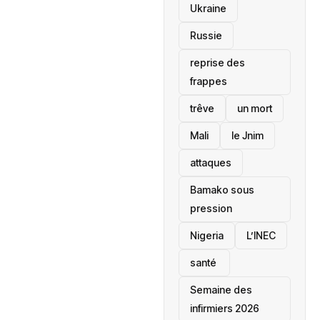
Ukraine
Russie
reprise des
frappes
trêve
un mort
Mali
le Jnim
attaques
Bamako sous
pression
‎Nigeria
L’INEC
santé ‎
Semaine des
infirmiers 2026