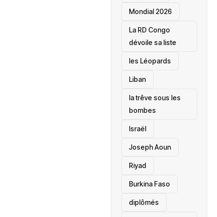
Mondial 2026
La RD Congo
dévoile sa liste
les Léopards
‎Liban
la trêve sous les
bombes
Israël
Joseph Aoun
Riyad
Burkina Faso
diplômés