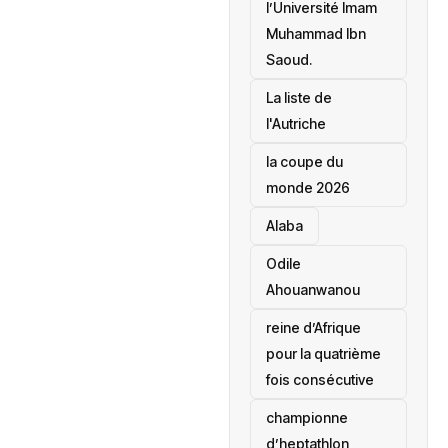
l’Université Imam
Muhammad Ibn
Saoud.
‎La liste de
l'Autriche
la coupe du
monde 2026
Alaba
Odile
Ahouanwanou
reine d’Afrique
pour la quatrième
fois consécutive
championne
d’heptathlon