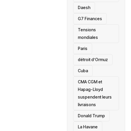
Daesh
‎G7 Finances
Tensions
mondiales
Paris
détroit d’Ormuz
‎Cuba
CMA CGM et
Hapag-Lloyd
suspendent leurs
livraisons
Donald Trump
La Havane