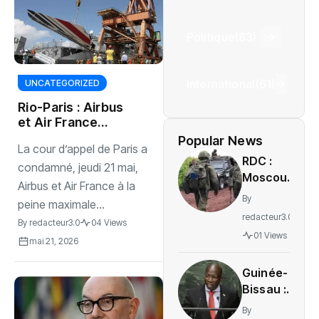
Politique
(83)
International
(61)
UNCATEGORIZED
Rio-Paris : Airbus
et Air France
condamnés en
Popular News
La cour d’appel de Paris a
appel
RDC :
condamné, jeudi 21 mai,
Moscou
Airbus et Air France à la
accuse
By
peine maximale...
Kiev de
redacteur3.0
By
redacteur3.0
04 Views
soutenir
01 Views
le M23
mai 21, 2026
sans
Guinée-
preuves
Bissau :
tangibles
Domingos
By