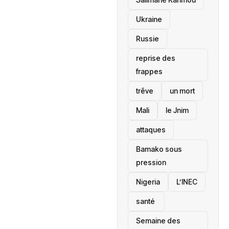
Ukraine
Russie
reprise des
frappes
trêve
un mort
Mali
le Jnim
attaques
Bamako sous
pression
‎Nigeria
L’INEC
santé ‎
Semaine des