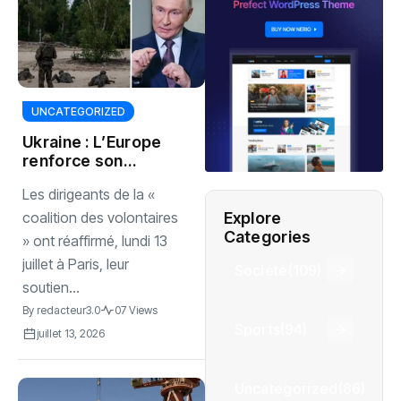
UNCATEGORIZED
Ukraine : L’Europe
renforce son
soutien militaire
Les dirigeants de la «
malgré les
critiques russes
Explore
coalition des volontaires
persistantes
Categories
» ont réaffirmé, lundi 13
juillet à Paris, leur
Société
(109)
soutien...
By
redacteur3.0
07 Views
Sports
(94)
juillet 13, 2026
Uncategorized
(86)