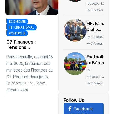
Simoes
redacteur3.0
Pereira
01 Views
transféré
au
ECONOMIE
‎FIF : Idriss
Portugal
INTERNATIONAL
Diallo
pour
POLITIQUE
revendique
recevoir
By
redacteur3.0
un bilan
‎G7 Finances :
des soins
01 Views
avant les
Tensions
mondiales au
élections
Football :
Paris accueille, ce lundi 18
cœur des débats
Le Bénin
à Paris
mai 2026, la réunion des
mise sur
ministres des Finances du
By
sa
G7. Pendant deux jours,...
redacteur3.0
diaspora
By
redacteur3.0
06 Views
01 Views
pour bâtir
mai 18, 2026
les futurs
Guépards
Follow Us
et
Facebook
Amazones