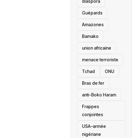
diaspora
Guépards
Amazones
Bamako
union africaine
menace terroriste
‎Tchad
ONU
Bras de fer
anti-Boko Haram
Frappes
conjointes
USA–armée
nigériane