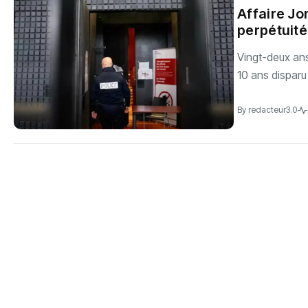
Affaire J
perpétuité
Vingt-deux ans
10 ans disparu 
By
redacteur3.0