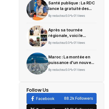
Santé publique : La RDC
lance la gratuité des
soins en Ituri
By
redacteur3.0
01 Views
Après sa tournée
régionale, voici le
message de Wadagni
By
redacteur3.0
01 Views
Maroc : La montée en
puissance d’un nouveau
centre névralgique de
By
redacteur3.0
01 Views
l’économie mondiale
Follow Us
88.2k Followers
Facebook