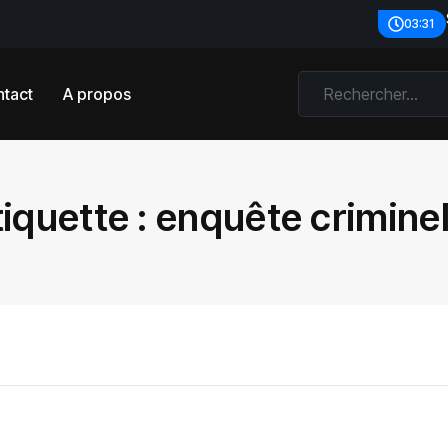
03:31
tact
A propos
tiquette :
enquête criminel