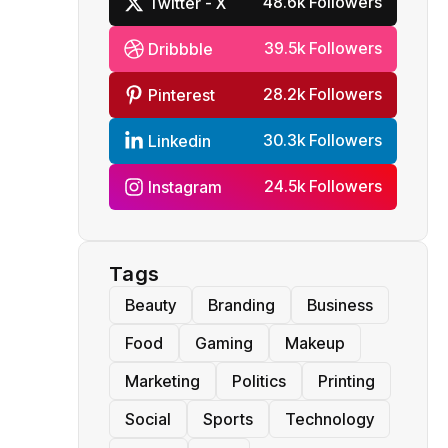
48.6k Followers
Twitter - X
39.5k Followers
Dribbble
28.2k Followers
Pinterest
30.3k Followers
Linkedin
24.5k Followers
Instagram
Tags
Beauty
Branding
Business
Food
Gaming
Makeup
Marketing
Politics
Printing
Social
Sports
Technology