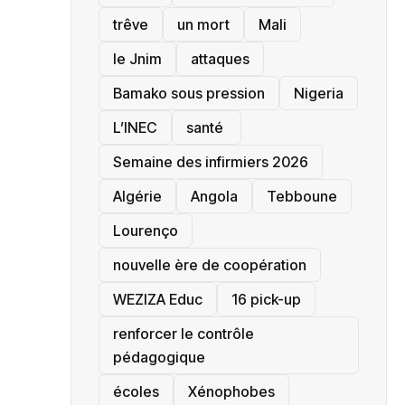
trêve
un mort
Mali
le Jnim
attaques
Bamako sous pression
‎Nigeria
L’INEC
santé ‎
Semaine des infirmiers 2026
‎Algérie
Angola
Tebboune
Lourenço
nouvelle ère de coopération
‎WEZIZA Educ
16 pick-up
renforcer le contrôle
pédagogique
écoles
‎Xénophobes