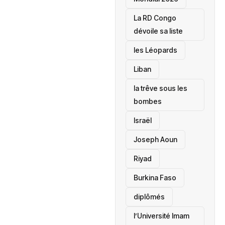
La RD Congo
dévoile sa liste
les Léopards
‎Liban
la trêve sous les
bombes
Israël
Joseph Aoun
Riyad
Burkina Faso
diplômés
l’Université Imam