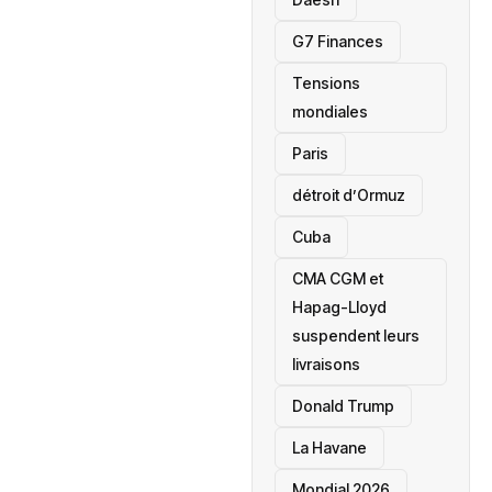
‎G7 Finances
Tensions
mondiales
Paris
détroit d’Ormuz
‎Cuba
CMA CGM et
Hapag-Lloyd
suspendent leurs
livraisons
Donald Trump
La Havane
Mondial 2026