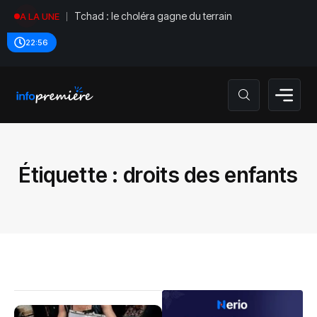
Tchad : le choléra gagne du terrain
A LA UNE
22:56
Étiquette :
droits des enfants