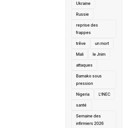
Ukraine
Russie
reprise des
frappes
trêve
un mort
Mali
le Jnim
attaques
Bamako sous
pression
‎Nigeria
L’INEC
santé ‎
Semaine des
infirmiers 2026