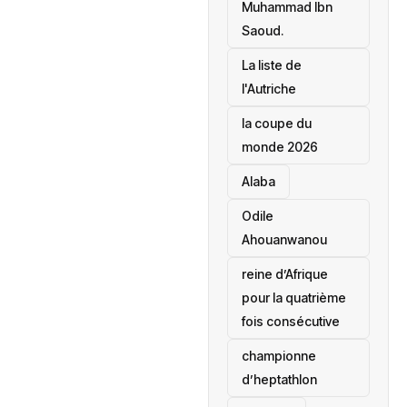
Muhammad Ibn
Saoud.
‎La liste de
l'Autriche
la coupe du
monde 2026
Alaba
Odile
Ahouanwanou
reine d’Afrique
pour la quatrième
fois consécutive
championne
d’heptathlon