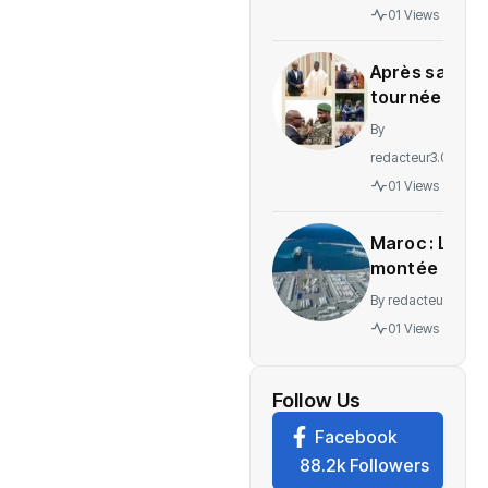
gratuité
01 Views
des
soins en
Après sa
Ituri
tournée
régionale,
By
voici le
redacteur3.0
message
01 Views
de
Wadagni
Maroc : La
montée en
puissance
By
redacteur3.0
d’un
01 Views
nouveau
centre
névralgique
Follow Us
de
Facebook
l’économie
88.2k Followers
mondiale