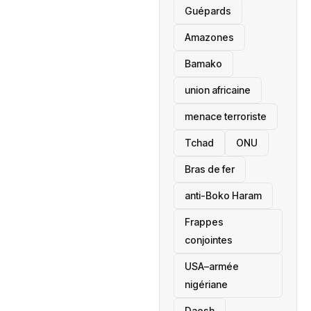
Guépards
Amazones
Bamako
union africaine
menace terroriste
‎Tchad
ONU
Bras de fer
anti-Boko Haram
Frappes
conjointes
USA–armée
nigériane
Daesh