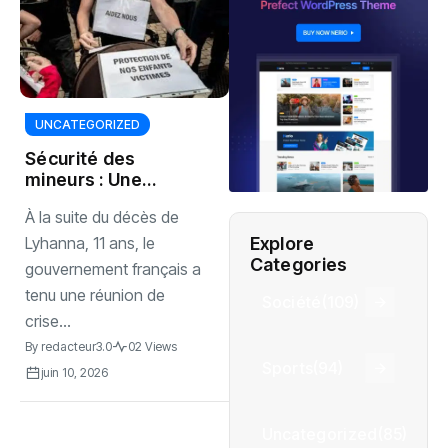
UNCATEGORIZED
Sécurité des
mineurs : Une
réforme pénale au
À la suite du décès de
cœur des tensions
politiques
Explore
Lyhanna, 11 ans, le
Categories
gouvernement français a
tenu une réunion de
Société
(109)
crise...
By
redacteur3.0
02 Views
Sports
(94)
juin 10, 2026
Uncategorized
(85)