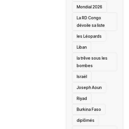
Mondial 2026
La RD Congo
dévoile sa liste
les Léopards
‎Liban
la trêve sous les
bombes
Israël
Joseph Aoun
Riyad
Burkina Faso
diplômés