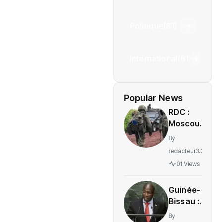
Politique
(81)
International
(61)
Popular News
RDC :
Moscou
accuse
By
Kiev de
redacteur3.0
soutenir
01 Views
le M23
sans
Guinée-
preuves
Bissau :
tangibles
Domingos
By