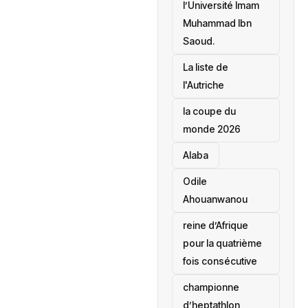
l’Université Imam
Muhammad Ibn
Saoud.
‎La liste de
l'Autriche
la coupe du
monde 2026
Alaba
Odile
Ahouanwanou
reine d’Afrique
pour la quatrième
fois consécutive
championne
d’heptathlon