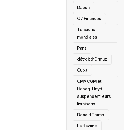
Daesh
‎G7 Finances
Tensions
mondiales
Paris
détroit d’Ormuz
‎Cuba
CMA CGM et
Hapag-Lloyd
suspendent leurs
livraisons
Donald Trump
La Havane