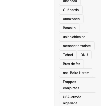
diaspora
Guépards
Amazones
Bamako
union africaine
menace terroriste
‎Tchad
ONU
Bras de fer
anti-Boko Haram
Frappes
conjointes
USA–armée
nigériane