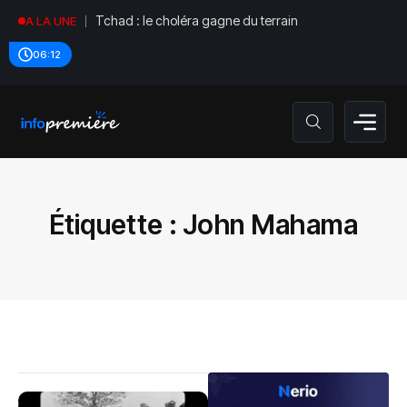
Tchad : le choléra gagne du terrain
A LA UNE
06:12
Étiquette :
John Mahama