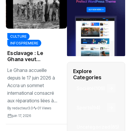
CULTURE
INFOSPREMIERE
Esclavage : Le
Ghana veut
transformer les
Le Ghana accueille
Explore
revendications en
Categories
actions
depuis le 17 juin 2026 à
Accra un sommet
Société
(109)
international consacré
aux réparations liées à...
Sports
(94)
By
redacteur3.0
01 Views
juin 17, 2026
Uncategorized
(85)