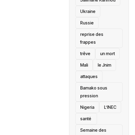
Ukraine
Russie
reprise des
frappes
trêve
un mort
Mali
le Jnim
attaques
Bamako sous
pression
‎Nigeria
L’INEC
santé ‎
Semaine des