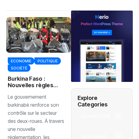
ECONOMIE
POLITIQUE
SOCIÉTÉ
Burkina Faso :
Nouvelles règles
strictes pour
Le gouvernement
Explore
l’importation et la
Categories
vente des motos
burkinabè renforce son
contrôle sur le secteur
Société
(110)
des deux-roues. À travers
une nouvelle
Sports
(94)
réglementation, les