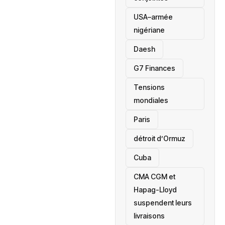
USA–armée
nigériane
Daesh
‎G7 Finances
Tensions
mondiales
Paris
détroit d’Ormuz
‎Cuba
CMA CGM et
Hapag-Lloyd
suspendent leurs
livraisons