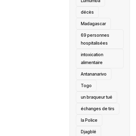
Lumumba
décès
‎Madagascar
69 personnes
hospitalisées
intoxication
alimentaire
Antananarivo
‎Togo
un braqueur tué
échanges de tirs
la Police
Djagblé