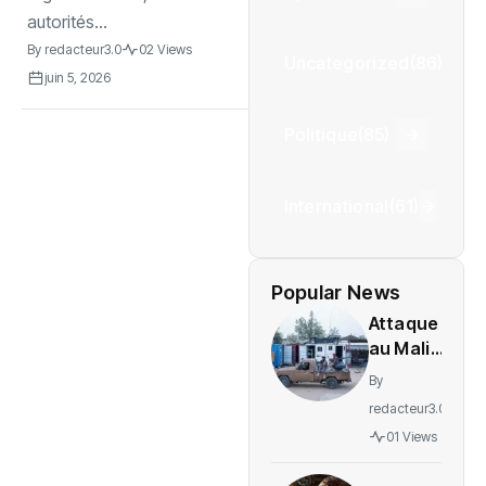
autorités...
By
redacteur3.0
02 Views
Uncategorized
(86)
juin 5, 2026
Politique
(85)
International
(61)
Popular News
Attaque
au Mali :
L’ONU
By
exige
redacteur3.0
une
01 Views
enquête
sur des