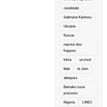
candidats
Salimane Karimou
Ukraine
Russie
reprise des
frappes
trêve
un mort
Mali
le Jnim
attaques
Bamako sous
pression
‎Nigeria
L’INEC