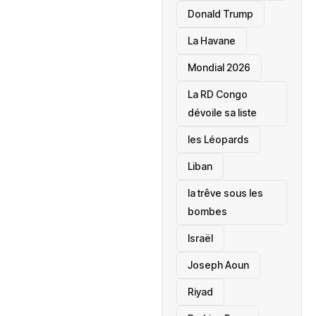
Donald Trump
La Havane
Mondial 2026
La RD Congo
dévoile sa liste
les Léopards
‎Liban
la trêve sous les
bombes
Israël
Joseph Aoun
Riyad