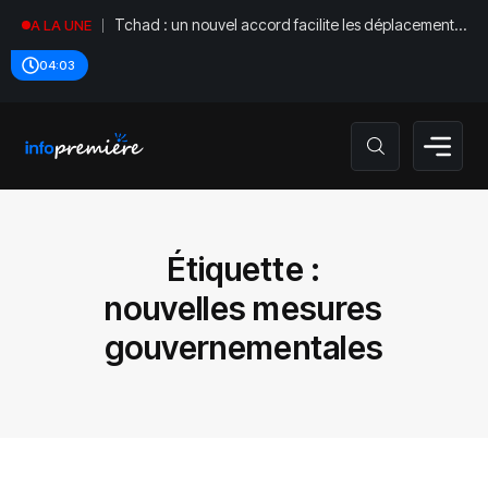
Tchad : un nouvel accord facilite les déplacements
A LA UNE
diplomatiques
04:03
Étiquette :
nouvelles mesures
gouvernementales