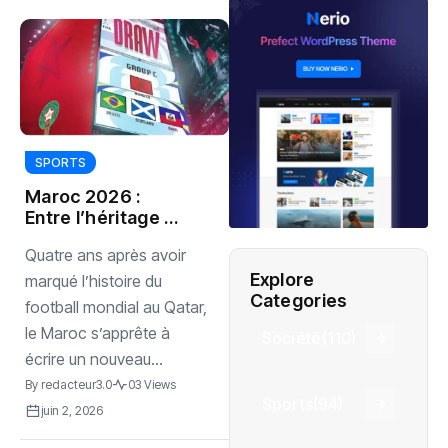
SPORTS
Maroc 2026 :
Entre l’héritage du
Qatar et l’ambition
‎Quatre ans après avoir
de confirmer
Explore
marqué l’histoire du
Categories
football mondial au Qatar,
le Maroc s’apprête à
Société
(110)
écrire un nouveau...
By
redacteur3.0
03 Views
Sports
(94)
juin 2, 2026