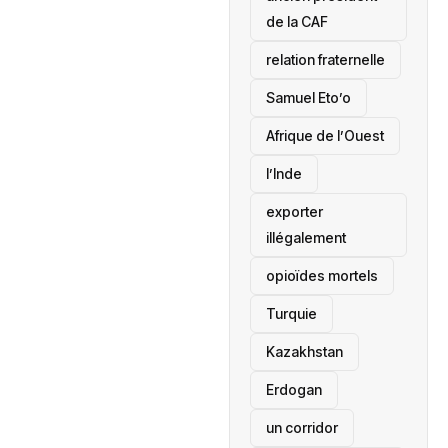
de la CAF
relation fraternelle
Samuel Eto’o
Afrique de l’Ouest
l’Inde
exporter
illégalement
opioïdes mortels
‎Turquie
Kazakhstan
Erdogan
un corridor