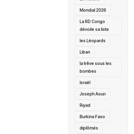
Mondial 2026
La RD Congo
dévoile sa liste
les Léopards
‎Liban
la trêve sous les
bombes
Israël
Joseph Aoun
Riyad
Burkina Faso
diplômés