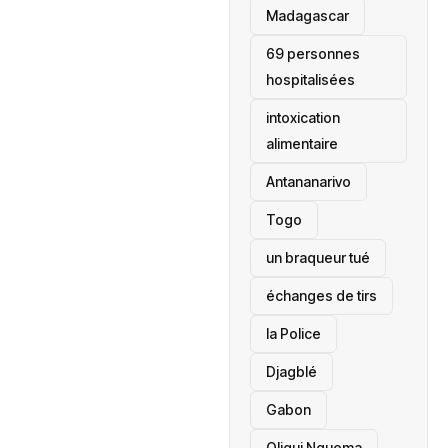
‎Madagascar
69 personnes
hospitalisées
intoxication
alimentaire
Antananarivo
‎Togo
un braqueur tué
échanges de tirs
la Police
Djagblé
Gabon
Oligui Nguema