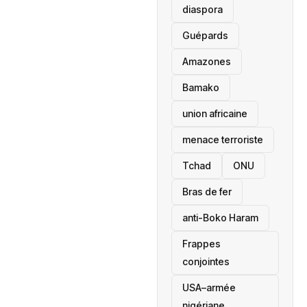
diaspora
Guépards
Amazones
Bamako
union africaine
menace terroriste
‎Tchad
ONU
Bras de fer
anti-Boko Haram
Frappes
conjointes
USA–armée
nigériane