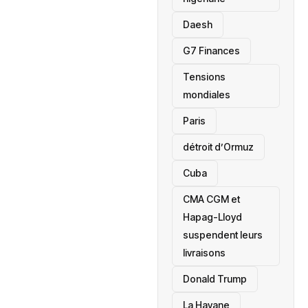
Daesh
‎G7 Finances
Tensions
mondiales
Paris
détroit d’Ormuz
‎Cuba
CMA CGM et
Hapag-Lloyd
suspendent leurs
livraisons
Donald Trump
La Havane