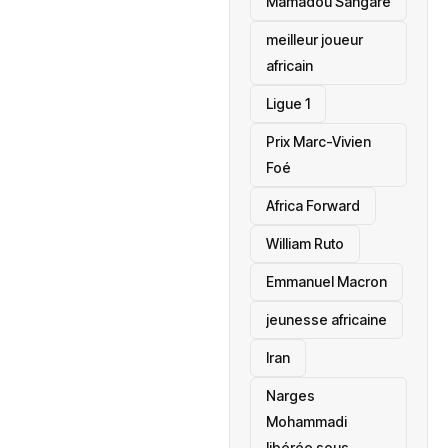
Mamadou Sangaré
meilleur joueur
africain
Ligue 1
Prix Marc-Vivien
Foé
‎Africa Forward
William Ruto
Emmanuel Macron
jeunesse africaine
‎Iran
Narges
Mohammadi
libérée sous