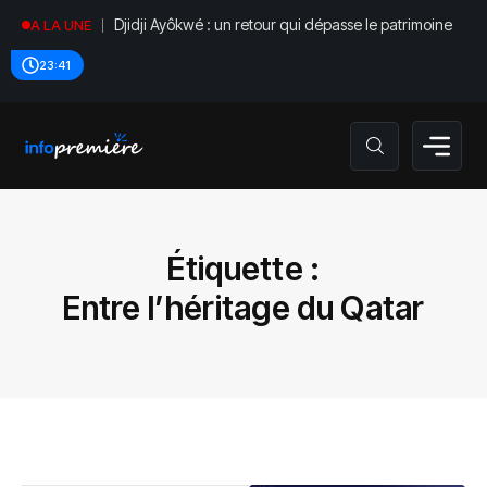
Djidji Ayôkwé : un retour qui dépasse le patrimoine
A LA UNE
23:41
Étiquette :
Entre l’héritage du Qatar