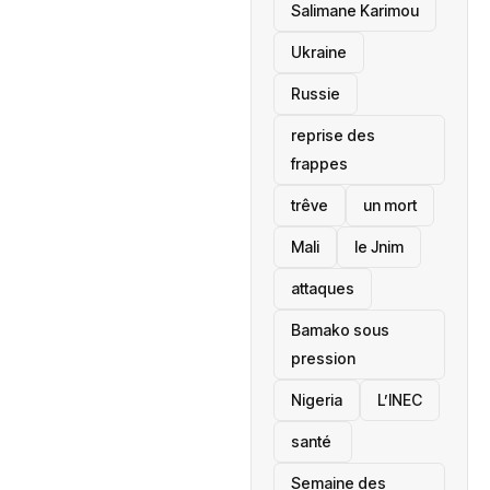
Salimane Karimou
Ukraine
Russie
reprise des
frappes
trêve
un mort
Mali
le Jnim
attaques
Bamako sous
pression
‎Nigeria
L’INEC
santé ‎
Semaine des