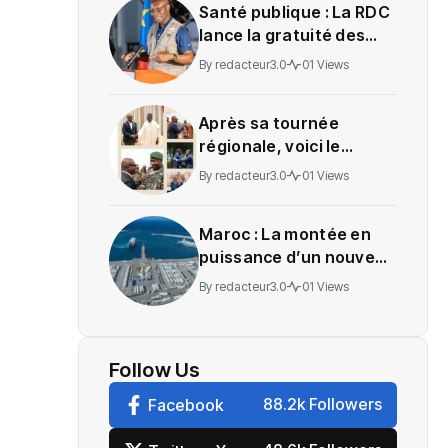
Santé publique : La RDC
lance la gratuité des
soins en Ituri
By
redacteur3.0
01 Views
Après sa tournée
régionale, voici le
message de Wadagni
By
redacteur3.0
01 Views
Maroc : La montée en
puissance d’un nouveau
centre névralgique de
By
redacteur3.0
01 Views
l’économie mondiale
Follow Us
88.2k Followers
Facebook