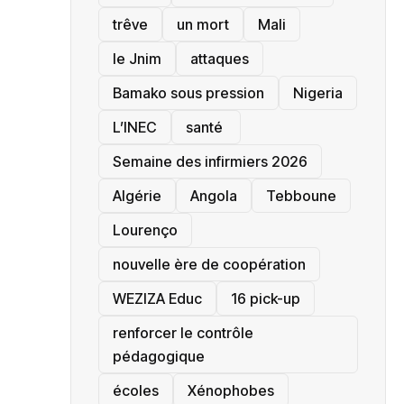
trêve
un mort
Mali
le Jnim
attaques
Bamako sous pression
‎Nigeria
L’INEC
santé ‎
Semaine des infirmiers 2026
‎Algérie
Angola
Tebboune
Lourenço
nouvelle ère de coopération
‎WEZIZA Educ
16 pick-up
renforcer le contrôle
pédagogique
écoles
‎Xénophobes