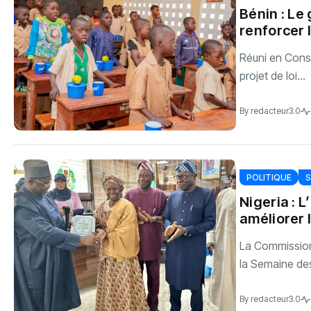
Bénin : Le
renforcer 
Réuni en Conse
projet de loi...
By
redacteur3.0
POLITIQUE
‎Nigeria :
améliorer l
‎La Commission
la Semaine des
By
redacteur3.0