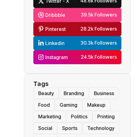
48.6k Followers
Twitter - X
39.5k Followers
Dribbble
28.2k Followers
Pinterest
30.3k Followers
Linkedin
24.5k Followers
Instagram
Tags
Beauty
Branding
Business
Food
Gaming
Makeup
Marketing
Politics
Printing
Social
Sports
Technology