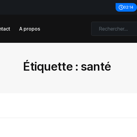
02:14
tact
A propos
Étiquette :
santé ‎