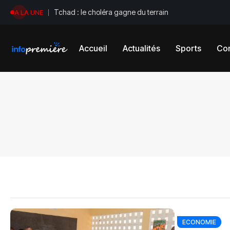
Tchad : le choléra gagne du terrain
A LA UNE
Accueil
Actualités
Sports
Con
ECONOMIE