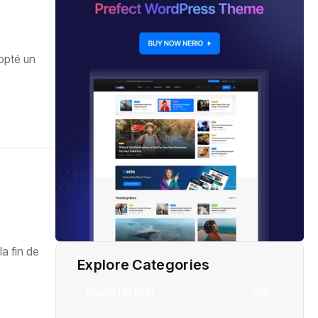
dopté un
a fin de
Explore Categories
Société
(109)