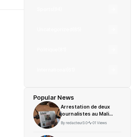
Sports
(94)
Uncategorized
(85)
Politique
(81)
International
(61)
Popular News
Arrestation de deux
journalistes au Mali
provoque une
By
redacteur3.0
01 Views
indignation