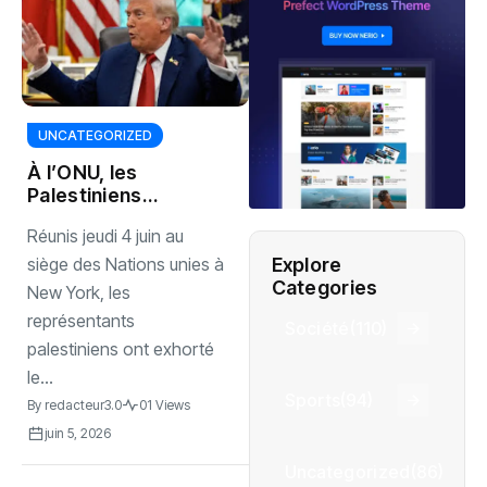
UNCATEGORIZED
À l’ONU, les
Palestiniens
interpellent
Réunis jeudi 4 juin au
Donald Trump
pour stopper
Explore
siège des Nations unies à
l’annexion
Categories
New York, les
israélienne
représentants
Société
(110)
palestiniens ont exhorté
le...
Sports
(94)
By
redacteur3.0
01 Views
juin 5, 2026
Uncategorized
(86)