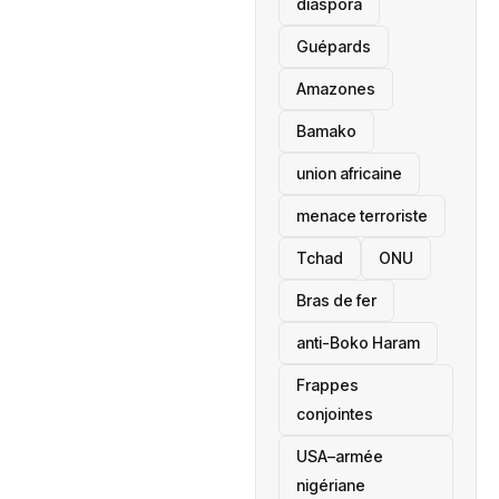
diaspora
Guépards
Amazones
Bamako
union africaine
menace terroriste
‎Tchad
ONU
Bras de fer
anti-Boko Haram
Frappes
conjointes
USA–armée
nigériane