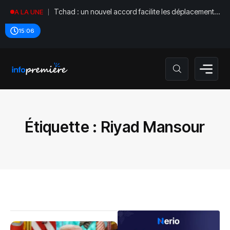
Tchad : un nouvel accord facilite les déplacements
A LA UNE
diplomatiques
15:06
Étiquette :
Riyad Mansour