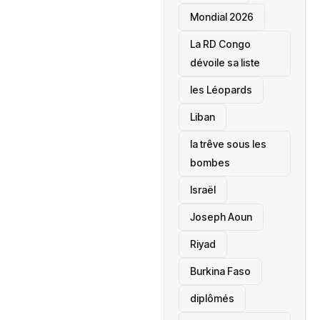
Mondial 2026
La RD Congo
dévoile sa liste
les Léopards
‎Liban
la trêve sous les
bombes
Israël
Joseph Aoun
Riyad
Burkina Faso
diplômés