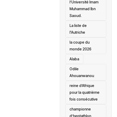
l’Université Imam
Muhammad Ibn
Saoud.
‎La liste de
l'Autriche
la coupe du
monde 2026
Alaba
Odile
Ahouanwanou
reine d’Afrique
pour la quatrième
fois consécutive
championne
d’heptathlon