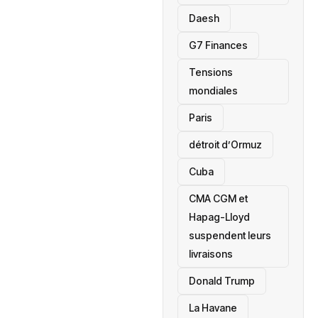
Daesh
‎G7 Finances
Tensions
mondiales
Paris
détroit d’Ormuz
‎Cuba
CMA CGM et
Hapag-Lloyd
suspendent leurs
livraisons
Donald Trump
La Havane