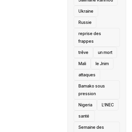
Ukraine
Russie
reprise des
frappes
trêve
un mort
Mali
le Jnim
attaques
Bamako sous
pression
‎Nigeria
L’INEC
santé ‎
Semaine des