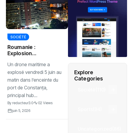
SOCIÉTÉ
Roumanie :
Explosion
mystérieuse d’un
Un drone maritime a
drone en plein
port de Constanța
Explore
explosé vendredi 5 juin au
Categories
matin dans l’enceinte du
port de Constanța,
Société
(110)
principal hub...
By
redacteur3.0
02 Views
Sports
(94)
juin 5, 2026
Uncategorized
(86)