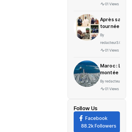
gratuité
01 Views
des
soins en
Après sa
Ituri
tournée
régionale,
By
voici le
redacteur3.0
message
01 Views
de
Wadagni
Maroc : La
montée en
puissance
By
redacteur3.0
d’un
01 Views
nouveau
centre
névralgique
Follow Us
de
Facebook
l’économie
88.2k Followers
mondiale