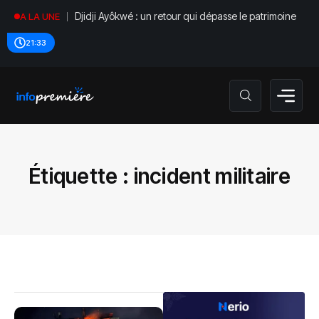
Djidji Ayôkwé : un retour qui dépasse le patrimoine
A LA UNE
21:33
Étiquette :
incident militaire