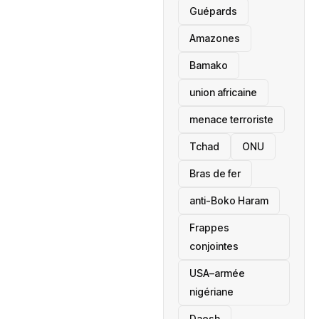
Guépards
Amazones
Bamako
union africaine
menace terroriste
‎Tchad
ONU
Bras de fer
anti-Boko Haram
Frappes
conjointes
USA–armée
nigériane
Daesh