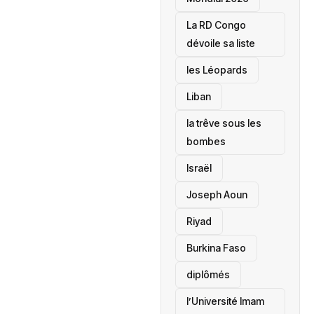
La RD Congo
dévoile sa liste
les Léopards
‎Liban
la trêve sous les
bombes
Israël
Joseph Aoun
Riyad
Burkina Faso
diplômés
l’Université Imam