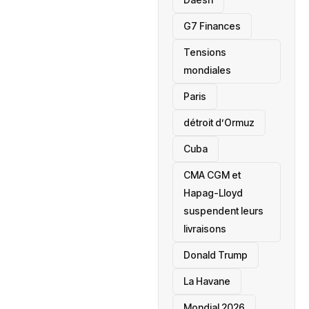
‎G7 Finances
Tensions
mondiales
Paris
détroit d’Ormuz
‎Cuba
CMA CGM et
Hapag-Lloyd
suspendent leurs
livraisons
Donald Trump
La Havane
Mondial 2026