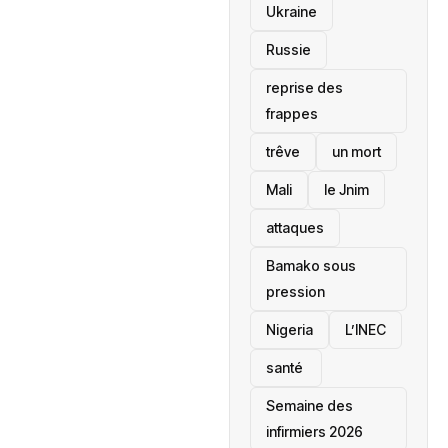
Ukraine
Russie
reprise des
frappes
trêve
un mort
Mali
le Jnim
attaques
Bamako sous
pression
‎Nigeria
L’INEC
santé ‎
Semaine des
infirmiers 2026