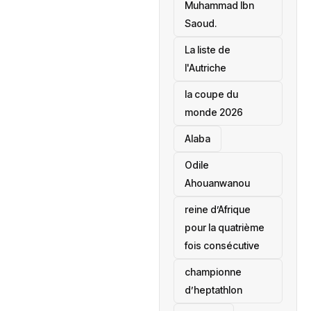
Muhammad Ibn
Saoud.
‎La liste de
l'Autriche
la coupe du
monde 2026
Alaba
Odile
Ahouanwanou
reine d’Afrique
pour la quatrième
fois consécutive
championne
d’heptathlon