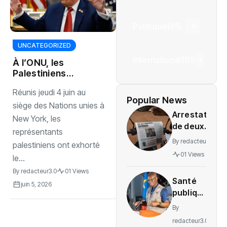
Politique
(85)
UNCATEGORIZED
International
(61)
À l’ONU, les
Palestiniens
interpellent
Réunis jeudi 4 juin au
Donald Trump
Popular News
pour stopper
siège des Nations unies à
Arrestation
l’annexion
New York, les
de deux
israélienne
représentants
journalistes
By
redacteur3.0
palestiniens ont exhorté
au Mali
01 Views
le...
provoque
By
redacteur3.0
01 Views
une
Santé
indignation
juin 5, 2026
publique
: La RDC
By
lance la
redacteur3.0