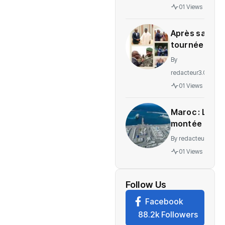
gratuité
01 Views
des
soins en
Après sa
Ituri
tournée
régionale,
By
voici le
redacteur3.0
message
01 Views
de
Wadagni
Maroc : La
montée en
puissance
By
redacteur3.0
d’un
01 Views
nouveau
centre
névralgique
Follow Us
de
Facebook
l’économie
88.2k Followers
mondiale