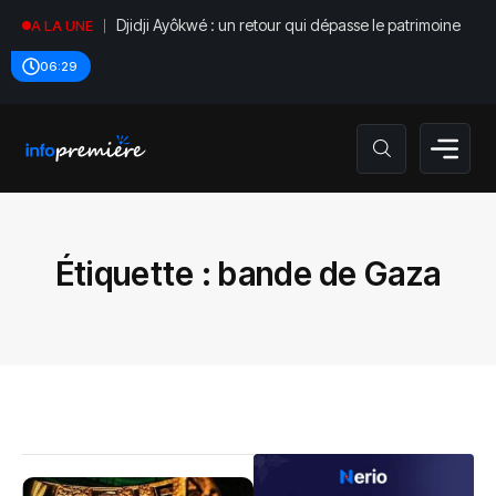
Djidji Ayôkwé : un retour qui dépasse le patrimoine
A LA UNE
06:29
Étiquette :
bande de Gaza