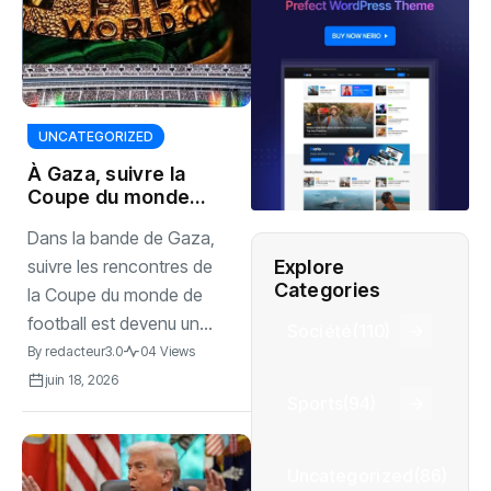
UNCATEGORIZED
À Gaza, suivre la
Coupe du monde
relève désormais
Dans la bande de Gaza,
d’un défi
Explore
suivre les rencontres de
Categories
la Coupe du monde de
football est devenu un...
Société
(110)
By
redacteur3.0
04 Views
juin 18, 2026
Sports
(94)
Uncategorized
(86)