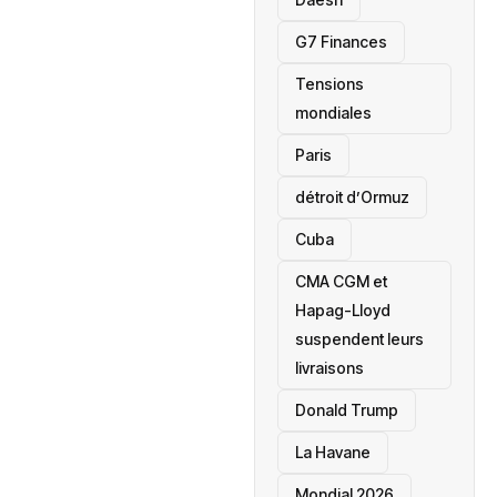
‎G7 Finances
Tensions
mondiales
Paris
détroit d’Ormuz
‎Cuba
CMA CGM et
Hapag-Lloyd
suspendent leurs
livraisons
Donald Trump
La Havane
Mondial 2026