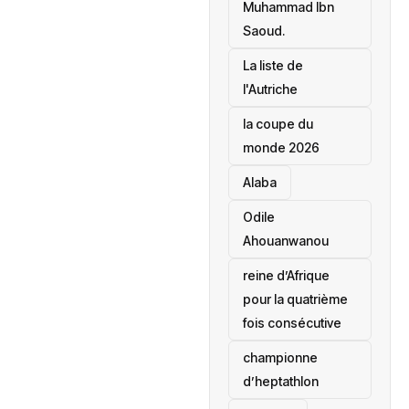
Muhammad Ibn
Saoud.
‎La liste de
l'Autriche
la coupe du
monde 2026
Alaba
Odile
Ahouanwanou
reine d’Afrique
pour la quatrième
fois consécutive
championne
d’heptathlon