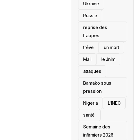
Ukraine
Russie
reprise des
frappes
trêve
un mort
Mali
le Jnim
attaques
Bamako sous
pression
‎Nigeria
L’INEC
santé ‎
Semaine des
infirmiers 2026