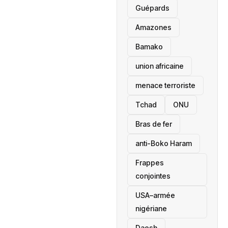
Guépards
Amazones
Bamako
union africaine
menace terroriste
‎Tchad
ONU
Bras de fer
anti-Boko Haram
Frappes
conjointes
USA–armée
nigériane
Daesh