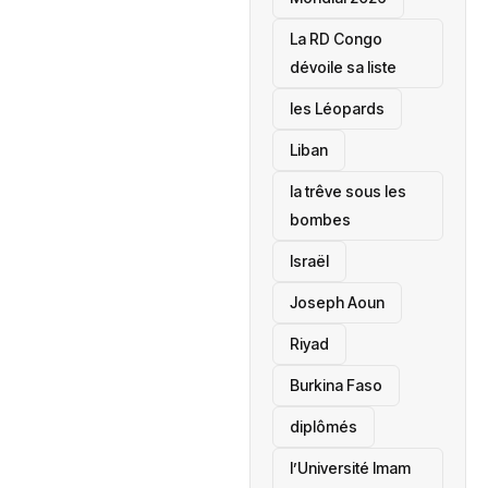
La RD Congo
dévoile sa liste
les Léopards
‎Liban
la trêve sous les
bombes
Israël
Joseph Aoun
Riyad
Burkina Faso
diplômés
l’Université Imam