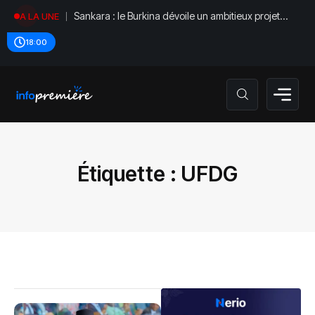
Sankara : le Burkina dévoile un ambitieux projet
A LA UNE
mémoriel
18:00
Étiquette :
UFDG