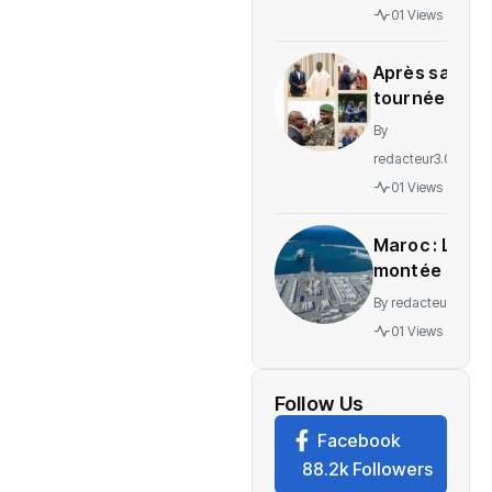
gratuité
01 Views
des
soins en
Après sa
Ituri
tournée
régionale,
By
voici le
redacteur3.0
message
01 Views
de
Wadagni
Maroc : La
montée en
puissance
By
redacteur3.0
d’un
01 Views
nouveau
centre
névralgique
Follow Us
de
Facebook
l’économie
88.2k Followers
mondiale