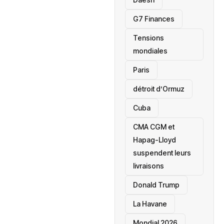
‎G7 Finances
Tensions
mondiales
Paris
détroit d’Ormuz
‎Cuba
CMA CGM et
Hapag-Lloyd
suspendent leurs
livraisons
Donald Trump
La Havane
Mondial 2026