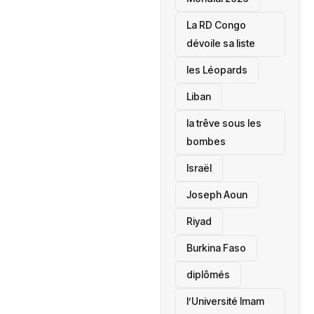
La RD Congo
dévoile sa liste
les Léopards
‎Liban
la trêve sous les
bombes
Israël
Joseph Aoun
Riyad
Burkina Faso
diplômés
l’Université Imam