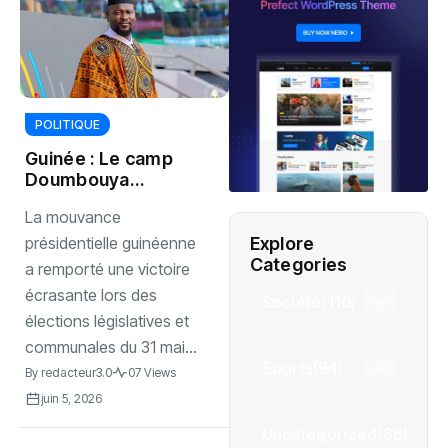
POLITIQUE
Guinée : Le camp
Doumbouya
s’impose
La mouvance
largement aux
législatives et
Explore
présidentielle guinéenne
communales
Categories
a remporté une victoire
écrasante lors des
Société
(110)
élections législatives et
communales du 31 mai...
Sports
(94)
By
redacteur3.0
07 Views
juin 5, 2026
Uncategorized
(86)