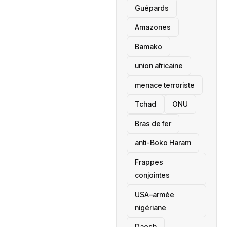
Guépards
Amazones
Bamako
union africaine
menace terroriste
‎Tchad
ONU
Bras de fer
anti-Boko Haram
Frappes
conjointes
USA–armée
nigériane
Daesh