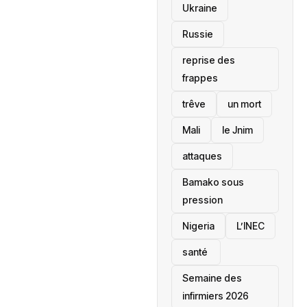
Ukraine
Russie
reprise des
frappes
trêve
un mort
Mali
le Jnim
attaques
Bamako sous
pression
‎Nigeria
L’INEC
santé ‎
Semaine des
infirmiers 2026