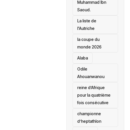
Muhammad Ibn
Saoud.
‎La liste de
l'Autriche
la coupe du
monde 2026
Alaba
Odile
Ahouanwanou
reine d’Afrique
pour la quatrième
fois consécutive
championne
d’heptathlon