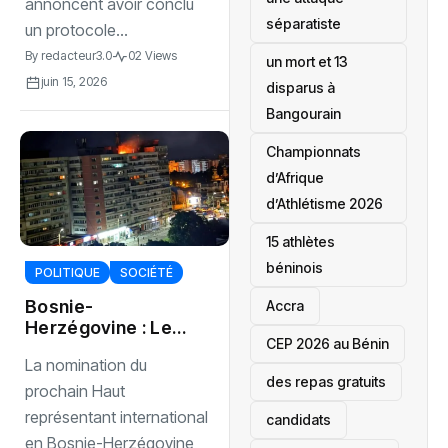
annoncent avoir conclu
séparatiste
un protocole...
By
redacteur3.0
02 Views
un mort et 13
juin 15, 2026
disparus à
Bangourain
‎Championnats
d’Afrique
d’Athlétisme 2026
15 athlètes
béninois
POLITIQUE
SOCIÉTÉ
Bosnie-
Accra
Herzégovine : Le
‎CEP 2026 au Bénin
successeur de
La nomination du
Christian Schmidt
des repas gratuits
au cœur d’un bras
prochain Haut
de fer entre
représentant international
candidats
Washington et
en Bosnie-Herzégovine