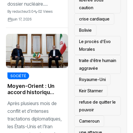
dossier nucléaire....
caution
By
redacteur3.0
02 Views
crise cardiaque
juin 17, 2026
‎Bolivie
Le procès d’Evo
Morales
traite d’être humain
aggravée
SOCIÉTÉ
‎Royaume-Uni
Moyen-Orient : Un
Keir Starmer
accord historique
relance l’espoir de
refuse de quitter le
Après plusieurs mois de
paix
pouvoir
conflit et d'intenses
tractations diplomatiques,
‎Cameroun
les États-Unis et l'Iran
une attaque