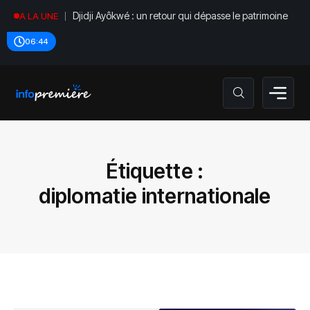
Tinubu désamorce une crise à Osun
A LA UNE
06:44
Étiquette :
diplomatie internationale