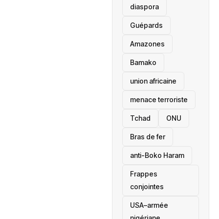
diaspora
Guépards
Amazones
Bamako
union africaine
menace terroriste
‎Tchad
ONU
Bras de fer
anti-Boko Haram
Frappes
conjointes
USA–armée
nigériane