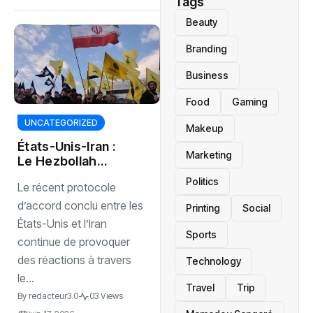
Tags
Beauty
Branding
Business
Food
Gaming
UNCATEGORIZED
Makeup
États-Unis-Iran :
Marketing
Le Hezbollah
appelle le Liban à
Politics
Le récent protocole
agir
d’accord conclu entre les
Printing
Social
États-Unis et l’Iran
Sports
continue de provoquer
des réactions à travers
Technology
le...
Travel
Trip
By
redacteur3.0
03 Views