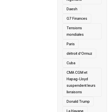
Daesh
‎G7 Finances
Tensions
mondiales
Paris
détroit d’Ormuz
‎Cuba
CMA CGM et
Hapag-Lloyd
suspendent leurs
livraisons
Donald Trump
La Havane