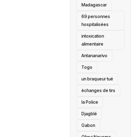
‎Madagascar
69 personnes
hospitalisées
intoxication
alimentaire
Antananarivo
‎Togo
un braqueur tué
échanges de tirs
la Police
Djagblé
Gabon
Oligui Nguema