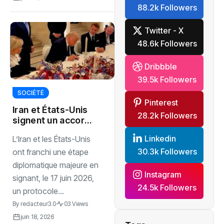
88.2k Followers
mondiale
Twitter - X
48.6k Followers
Dribbble
39.5k Followers
SOCIÉTÉ
Pinterest
Iran et États-Unis
28.2k Followers
signent un accord
historique pour la
Linkedin
L’Iran et les États-Unis
paix
30.3k Followers
ont franchi une étape
diplomatique majeure en
Instagram
signant, le 17 juin 2026,
24.5k Followers
un protocole...
By
redacteur3.0
03 Views
juin 18, 2026