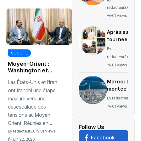
lance la
redacteur3.0
gratuité
01 Views
des
soins en
Après sa
Ituri
tournée
régionale,
By
voici le
SOCIÉTÉ
redacteur3.0
message
Moyen-Orient :
01 Views
de
Washington et
Wadagni
Téhéran tracent la
Maroc : La
Les États-Unis et l’Iran
voie vers un
montée en
accord historique
ont franchi une étape
puissance
majeure vers une
By
redacteur3.0
d’un
désescalade des
01 Views
nouveau
tensions au Moyen-
centre
Orient. Réunies en...
névralgique
Follow Us
By
redacteur3.0
01 Views
de
Facebook
l’économie
juin 22, 2026