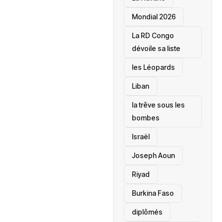
Mondial 2026
La RD Congo
dévoile sa liste
les Léopards
‎Liban
la trêve sous les
bombes
Israël
Joseph Aoun
Riyad
Burkina Faso
diplômés