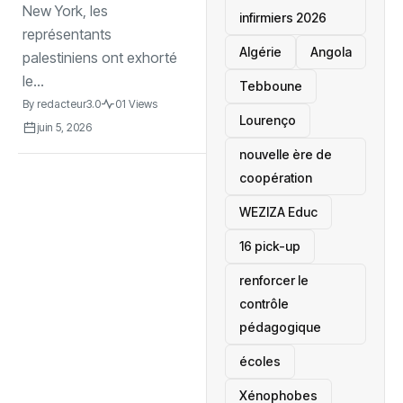
l’annexion
New York, les
infirmiers 2026
israélienne
représentants
‎Algérie
Angola
palestiniens ont exhorté
le...
Tebboune
By
redacteur3.0
01 Views
Lourenço
juin 5, 2026
nouvelle ère de
coopération
‎WEZIZA Educ
16 pick-up
renforcer le
contrôle
pédagogique
écoles
‎Xénophobes