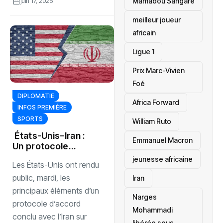
Mamadou Sangaré
juin 17, 2026
meilleur joueur
africain
Ligue 1
Prix Marc-Vivien
Foé
DIPLOMATIE
‎Africa Forward
INFOS PREMIÈRE
SPORTS
William Ruto
États-Unis–Iran :
Emmanuel Macron
Un protocole
nucléaire sous
jeunesse africaine
Les États-Unis ont rendu
haute tension au
Moyen-Orient
public, mardi, les
‎Iran
principaux éléments d’un
Narges
protocole d’accord
Mohammadi
conclu avec l’Iran sur
libérée sous