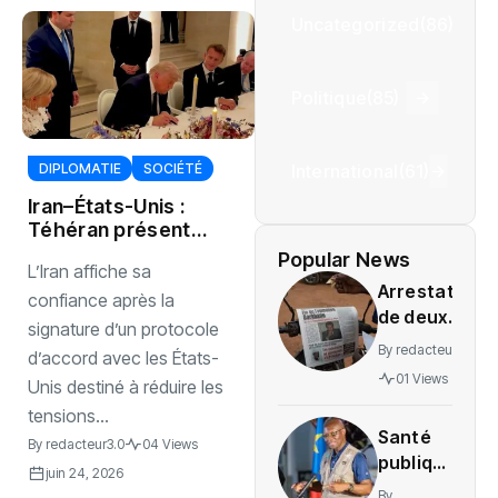
Uncategorized
(86)
Politique
(85)
International
(61)
DIPLOMATIE
SOCIÉTÉ
Iran–États-Unis :
Téhéran présente
l’accord comme
Popular News
L’Iran affiche sa
une victoire
Arrestation
diplomatique
confiance après la
de deux
majeure
signature d’un protocole
journalistes
By
redacteur3.0
d’accord avec les États-
au Mali
01 Views
Unis destiné à réduire les
provoque
tensions...
une
Santé
indignation
By
redacteur3.0
04 Views
publique
juin 24, 2026
: La RDC
By