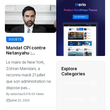
SOCIÉTÉ
Mandat CPI contre
Netanyahu :
Mamdani appelle
Le maire de New York,
les États-Unis à
intervenir
Explore
Zohran Mamdani, a
Categories
reconnu mardi 21 juillet
que son administration ne
Société
(110)
dispose pas...
By
redacteur3.0
04 Views
Sports
(94)
juillet 22, 2026