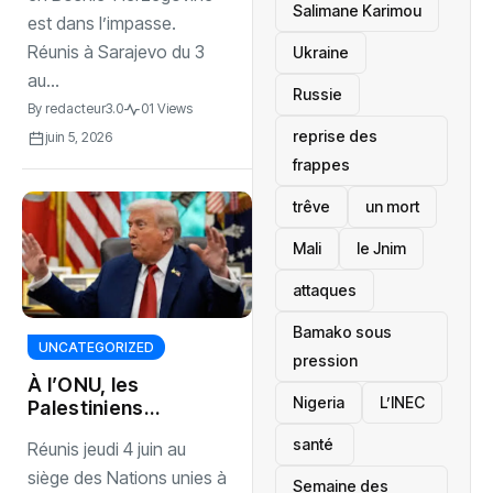
l’Europe
Salimane Karimou
est dans l’impasse.
Réunis à Sarajevo du 3
Ukraine
au...
Russie
By
redacteur3.0
01 Views
reprise des
juin 5, 2026
frappes
trêve
un mort
Mali
le Jnim
attaques
Bamako sous
UNCATEGORIZED
pression
À l’ONU, les
‎Nigeria
L’INEC
Palestiniens
interpellent
santé ‎
Réunis jeudi 4 juin au
Donald Trump
pour stopper
siège des Nations unies à
Semaine des